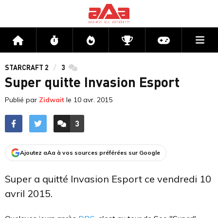
Me
Accueil
Flux
Directs
Compétitions
Actu jeux v
STARCRAFT 2
3
commentaires
Super quitte Invasion Esport
Publié par
Zidwait
le
10 avr. 2015
3
ACCÉDER AUX
COMMENTAIRES
Ajoutez aAa à vos sources préférées sur Google
Super a quitté Invasion Esport ce vendredi 10
avril 2015.