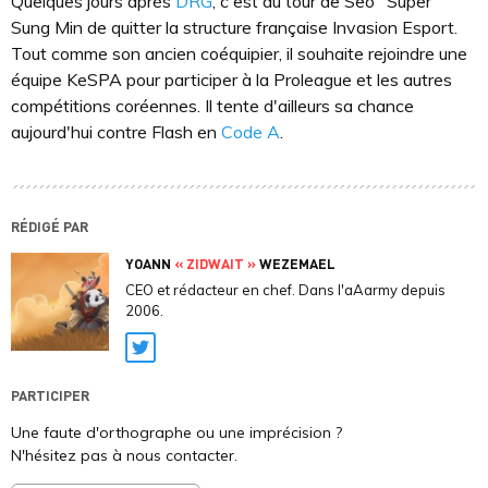
Quelques jours après
DRG
, c'est au tour de Seo "Super"
Sung Min de quitter la structure française Invasion Esport.
Tout comme son ancien coéquipier, il souhaite rejoindre une
équipe KeSPA pour participer à la Proleague et les autres
compétitions coréennes. Il tente d'ailleurs sa chance
aujourd'hui contre Flash en
Code A
.
RÉDIGÉ PAR
YOANN
« ZIDWAIT »
WEZEMAEL
CEO et rédacteur en chef. Dans l'aAarmy depuis
2006.
Twitter
PARTICIPER
Une faute d'orthographe ou une imprécision ?
N'hésitez pas à nous contacter.