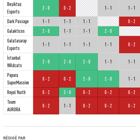
Beşiktaş
2 - 0
0 - 2
1 - 1
1 - 1
Esports
Dark Passage
1 - 1
1 - 1
1 - 1
0 - 2
Galakticos
2 - 0
1 - 1
1 - 1
2 - 0
Galatasaray
1 - 1
1 - 1
1 - 1
1 - 1
0 - 2
Esports
İstanbul
2 - 0
2 - 0
2 - 0
1 - 1
1 - 1
Wildcats
Papara
0 - 2
0 - 2
2 - 0
2 - 0
1 - 1
SuperMassive
Royal Youth
0 - 2
2 - 0
0 - 2
0 - 2
0 - 2
Team
0 - 2
1 - 1
0 - 2
0 - 2
0 - 2
AURORA
RÉDIGÉ PAR