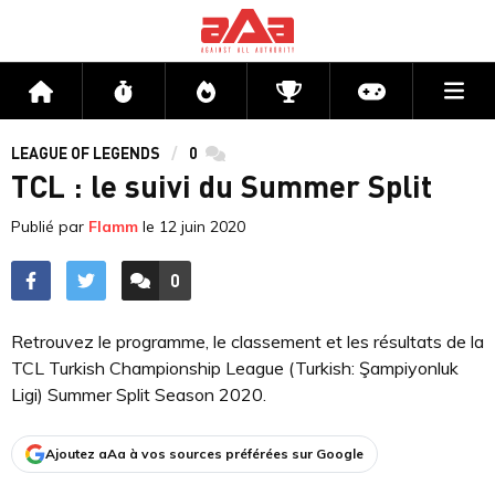
Me
Accueil
Flux
Directs
Compétitions
Actu jeux v
LEAGUE OF LEGENDS
0
commentaires
TCL : le suivi du Summer Split
Publié par
Flamm
le
12 juin 2020
0
ACCÉDER AUX
COMMENTAIRES
Retrouvez le programme, le classement et les résultats de la
TCL Turkish Championship League (Turkish: Şampiyonluk
Ligi) Summer Split Season 2020.
Ajoutez aAa à vos sources préférées sur Google