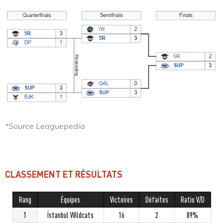
*Source Leaguepedia
CLASSEMENT ET RÉSULTATS
Rang
Équipes
Victoires
Défaites
Ratio V/D
1
İstanbul Wildcats
16
2
89%