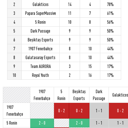
2
Galakticos
14
4
78%
3
Papara SuperMassive
11
7
61%
4
5 Ronin
10
8
56%
5
Dark Passage
9
9
50%
6
Beşiktaş Esports
9
9
50%
7
1907 Fenerbahçe
8
10
44%
8
Galatasaray Esports
8
10
44%
9
Team AURORA
3
15
17%
10
Royal Youth
2
16
17%
1907
5
Beşiktaş
Dark
Galaktico
Fenerbahçe
Ronin
Esports
Passage
1907
0 - 2
0 - 2
1 - 1
0 - 2
Fenerbahçe
5 Ronin
2 - 0
2 - 0
1 - 1
1 - 1