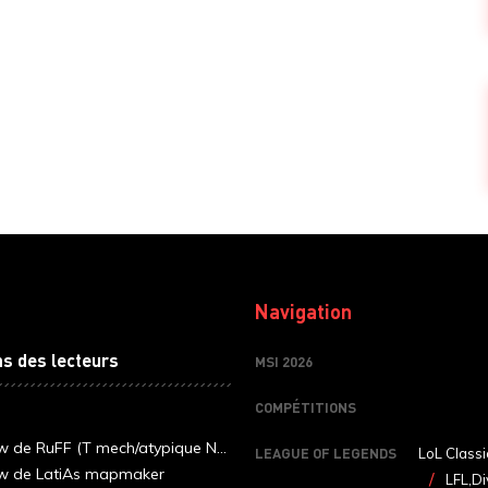
Navigation
ns des lecteurs
MSI 2026
COMPÉTITIONS
ew de RuFF (T mech/atypique N...
LEAGUE OF LEGENDS
LoL Classi
ew de LatiAs mapmaker
LFL,Di