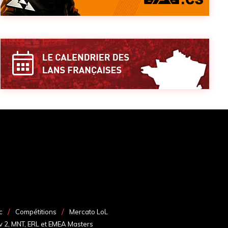
c
Compétitions
Mercato LoL
v 2, MNT, ERL et EMEA Masters