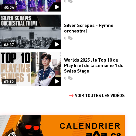
0
commentaires
40:54
Silver Scrapes - Hymne
orchestral
0
commentaires
03:37
Worlds 2025 : le Top 10 du
Play In et de la semaine 1 du
Swiss Stage
0
commentaires
07:12
VOIR TOUTES LES VIDÉOS