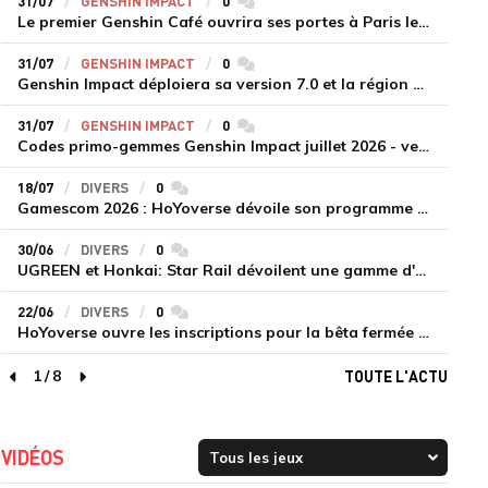
31/07
GENSHIN IMPACT
0
commentaires
Le premier Genshin Café ouvrira ses portes à Paris le 14 août
31/07
GENSHIN IMPACT
0
commentaires
Genshin Impact déploiera sa version 7.0 et la région de Snezhnaya le 12 août
31/07
GENSHIN IMPACT
0
commentaires
Codes primo-gemmes Genshin Impact juillet 2026 - version 7.0
18/07
DIVERS
0
commentaires
Gamescom 2026 : HoYoverse dévoile son programme et présente deux nouveaux jeux inédits
30/06
DIVERS
0
commentaires
UGREEN et Honkai: Star Rail dévoilent une gamme d'accessoires de recharge en édition limitée
22/06
DIVERS
0
commentaires
HoYoverse ouvre les inscriptions pour la bêta fermée de Honkai : Nexus Anima
1
/
8
TOUTE L'ACTU
page précédente
page suivante
VIDÉOS