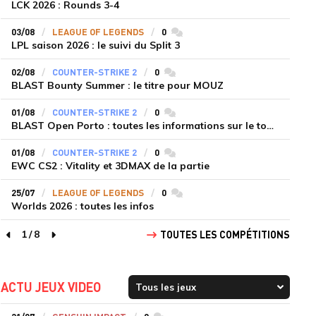
LCK 2026 : Rounds 3-4
03/08
LEAGUE OF LEGENDS
0
commentaires
LPL saison 2026 : le suivi du Split 3
02/08
COUNTER-STRIKE 2
0
commentaires
BLAST Bounty Summer : le titre pour MOUZ
01/08
COUNTER-STRIKE 2
0
commentaires
BLAST Open Porto : toutes les informations sur le tournoi
01/08
COUNTER-STRIKE 2
0
commentaires
EWC CS2 : Vitality et 3DMAX de la partie
25/07
LEAGUE OF LEGENDS
0
commentaires
Worlds 2026 : toutes les infos
1
/
8
TOUTES LES COMPÉTITIONS
page précédente
page suivante
ACTU JEUX VIDEO