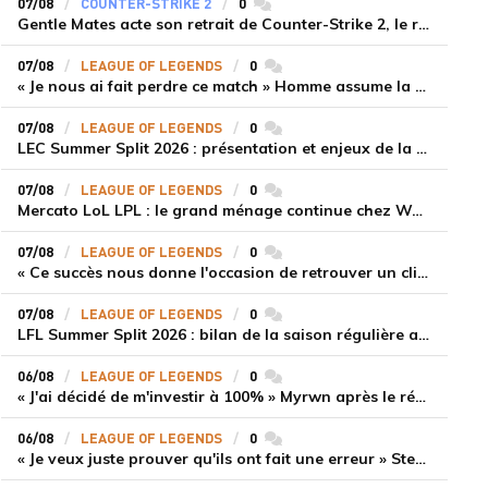
07/08
COUNTER-STRIKE 2
0
commentaires
Gentle Mates acte son retrait de Counter-Strike 2, le roster ibérique libéré
07/08
LEAGUE OF LEGENDS
0
commentaires
« Je nous ai fait perdre ce match » Homme assume la responsabilité de la défaite de HLE face à Gen.G
07/08
LEAGUE OF LEGENDS
0
commentaires
LEC Summer Split 2026 : présentation et enjeux de la troisième semaine de compétition
07/08
LEAGUE OF LEGENDS
0
commentaires
Mercato LoL LPL : le grand ménage continue chez Weibo Gaming, Jiejie quitte le navire au profit de Xiaohao
07/08
LEAGUE OF LEGENDS
0
commentaires
« Ce succès nous donne l'occasion de retrouver un climat beaucoup plus positif » Ryu et Canyon soulagés après la victoire de Gen.G sur HLE
07/08
LEAGUE OF LEGENDS
0
commentaires
LFL Summer Split 2026 : bilan de la saison régulière avec Solary en tête
06/08
LEAGUE OF LEGENDS
0
commentaires
« J'ai décidé de m'investir à 100% » Myrwn après le réveil de Movistar KOI face à Fnatic
06/08
LEAGUE OF LEGENDS
0
commentaires
« Je veux juste prouver qu'ils ont fait une erreur » Stend se confie sur son mercato chaotique et ses ambitions avec Shifters