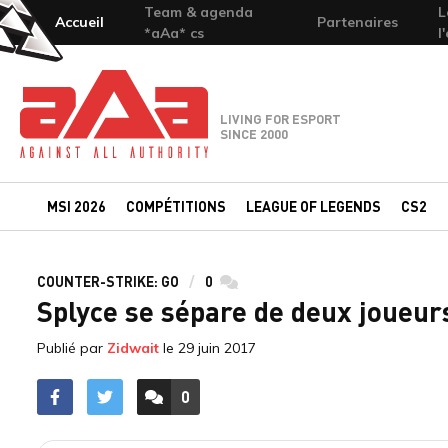
Team & agenda
L
Accueil
Partenaires
*aAa* cs
l
Team-aAa - against All authority
LIVING FOR ESPORT
SINCE 2000
MSI 2026
COMPÉTITIONS
LEAGUE OF LEGENDS
CS2
COUNTER-STRIKE: GO
0
commentaires
Splyce se sépare de deux joueur
Publié par
Zidwait
le
29 juin 2017
0
ACCÉDER AUX
COMMENTAIRES