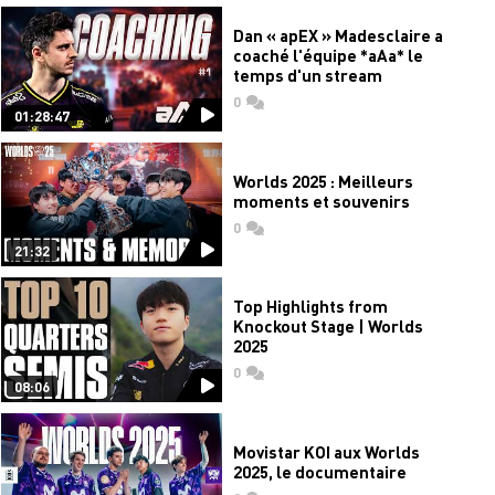
Dan « apEX » Madesclaire a
coaché l'équipe *aAa* le
temps d'un stream
0
commentaires
01:28:47
Worlds 2025 : Meilleurs
moments et souvenirs
0
commentaires
21:32
Top Highlights from
Knockout Stage | Worlds
2025
0
commentaires
08:06
Movistar KOI aux Worlds
2025, le documentaire