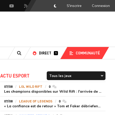
S'inscrire
Connexion
DarkMode
scord
Youtube
Flux RSS
DIRECT
COMMUNAUTÉ
1
RECHERCHE
ACTU ESPORT
07/08
LOL WILD RIFT
0
commentaires
Les champions disponibles sur Wild Rift : l'arrivée de Cho'Gath
07/08
LEAGUE OF LEGENDS
0
commentaires
« La confiance est de retour » Tom et Faker débriefent la victoire convaincante de T1 face à Dplus KIA