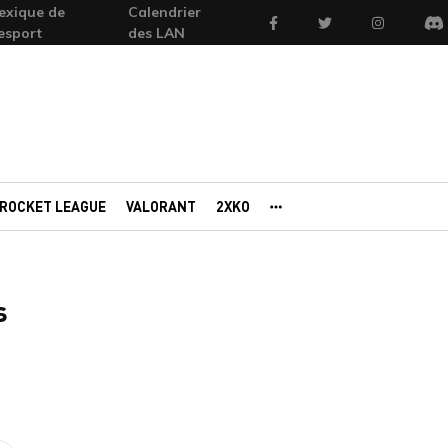
exique de
Calendrier
Facebook
Twitter
Instagram
'esport
des LAN
Di
ROCKET LEAGUE
VALORANT
2XKO
AUTRES PORTAILS
s