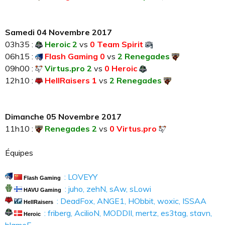
Samedi 04 Novembre 2017
03h35 :
Heroic 2
vs
0 Team Spirit
06h15 :
Flash Gaming 0
vs
2 Renegades
09h00 :
Virtus.pro 2
vs
0 Heroic
12h10 :
HellRaisers 1
vs
2 Renegades
Dimanche 05 Novembre 2017
11h10 :
Renegades 2
vs
0 Virtus.pro
Équipes
: LOVEYY
Flash Gaming
: juho, zehN, sAw, sLowi
HAVU Gaming
: DeadFox, ANGE1, HObbit, woxic, ISSAA
HellRaisers
: friberg, AcilioN, MODDII, mertz, es3tag, stavn,
Heroic