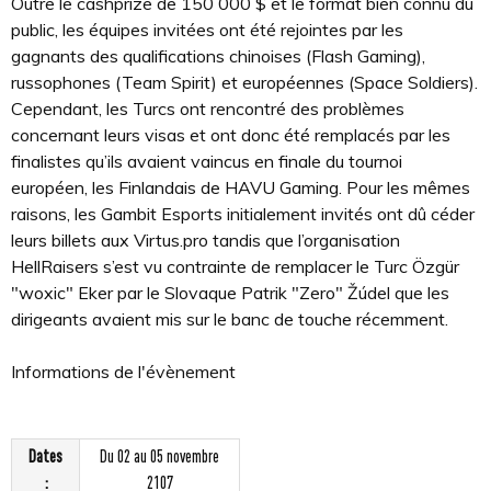
Outre le cashprize de 150 000 $ et le format bien connu du
public, les équipes invitées ont été rejointes par les
gagnants des qualifications chinoises (Flash Gaming),
russophones (Team Spirit) et européennes (Space Soldiers).
Cependant, les Turcs ont rencontré des problèmes
concernant leurs visas et ont donc été remplacés par les
finalistes qu’ils avaient vaincus en finale du tournoi
européen, les Finlandais de HAVU Gaming. Pour les mêmes
raisons, les Gambit Esports initialement invités ont dû céder
leurs billets aux Virtus.pro tandis que l’organisation
HellRaisers s’est vu contrainte de remplacer le Turc Özgür
"woxic" Eker par le Slovaque Patrik "Zero" Žúdel que les
dirigeants avaient mis sur le banc de touche récemment.
Informations de l'évènement
Dates
Du 02 au 05 novembre
:
2107