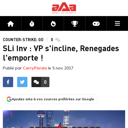
Me
Accueil
Flux
Directs
Compétitions
Actu jeux v
COUNTER-STRIKE: GO
0
commentaires
SLi Inv : VP s'incline, Renegades
l'emporte !
Publié par
CarryPanda
le
5 nov. 2017
0
ACCÉDER AUX
COMMENTAIRES
Ajoutez aAa à vos sources préférées sur Google