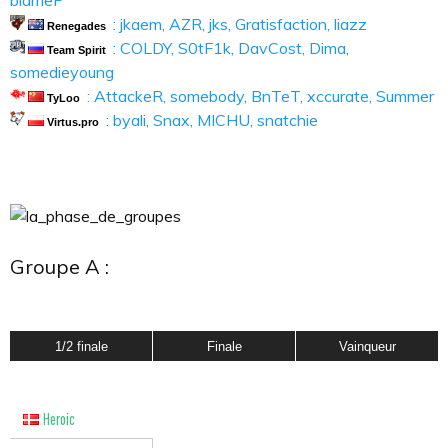
blameF
: jkaem, AZR, jks, Gratisfaction, liazz
Renegades
: COLDY, S0tF1k, DavCost, Dima,
Team Spirit
somedieyoung
: AttackeR, somebody, BnTeT, xccurate, Summer
TyLoo
: byali, Snax, MICHU, snatchie
Virtus.pro
Groupe A :
1/2 finale
Finale
Vainqueur
Heroic