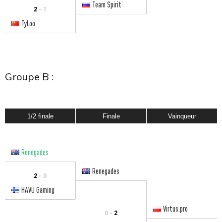
Team Spirit
2
- 1
TyLoo
Groupe B :
1/2 finale
Finale
Vainqueur
Renegades
Renegades
2
- 0
HAVU Gaming
Virtus.pro
0 -
2