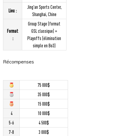
Jing'an Sports Center,
Lieu :
Shanghai, Chine
Group Stage (format
Format
GSL classique) +
:
Playoffs (élimination
simple en Bo3)
Récompenses
75 000$
35 000$
15 000$
4
10 000$
5-6
4 500$
7-8
3 000$