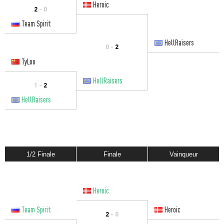
Heroic
2
- 0
Team Spirit
HellRaisers
0 -
2
TyLoo
HellRaisers
1 -
2
HellRaisers
1/2 Finale
Finale
Vainqueur
Heroic
Team Spirit
Heroic
2
- 0