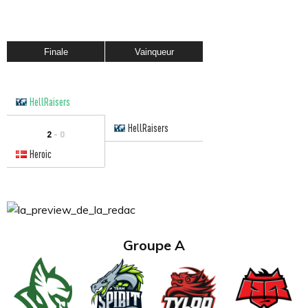
Finale
Vainqueur
HellRaisers
HellRaisers
2
- 0
Heroic
Groupe A