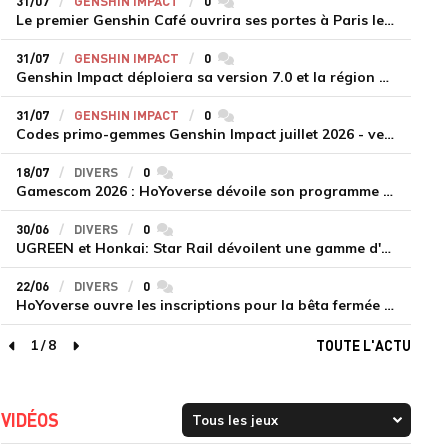
31/07
GENSHIN IMPACT
0
commentaires
Le premier Genshin Café ouvrira ses portes à Paris le 14 août
31/07
GENSHIN IMPACT
0
commentaires
Genshin Impact déploiera sa version 7.0 et la région de Snezhnaya le 12 août
31/07
GENSHIN IMPACT
0
commentaires
Codes primo-gemmes Genshin Impact juillet 2026 - version 7.0
18/07
DIVERS
0
commentaires
Gamescom 2026 : HoYoverse dévoile son programme et présente deux nouveaux jeux inédits
30/06
DIVERS
0
commentaires
UGREEN et Honkai: Star Rail dévoilent une gamme d'accessoires de recharge en édition limitée
22/06
DIVERS
0
commentaires
HoYoverse ouvre les inscriptions pour la bêta fermée de Honkai : Nexus Anima
1
/
8
TOUTE L'ACTU
page précédente
page suivante
VIDÉOS