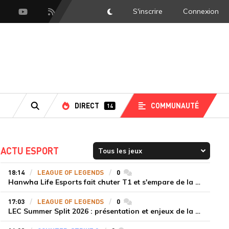
S'inscrire
Connexion
DarkMode
scord
Youtube
Flux RSS
DIRECT
COMMUNAUTÉ
14
RECHERCHE
ACTU ESPORT
18:14
LEAGUE OF LEGENDS
0
commentaires
Hanwha Life Esports fait chuter T1 et s'empare de la deuxième place du Legend Group
17:03
LEAGUE OF LEGENDS
0
commentaires
LEC Summer Split 2026 : présentation et enjeux de la troisième semaine de compétition