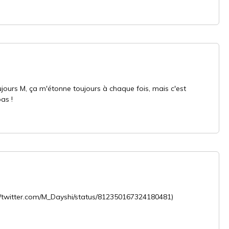
ujours M, ça m'étonne toujours à chaque fois, mais c'est
as !
://twitter.com/M_Dayshi/status/812350167324180481)