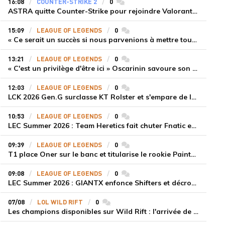
16:08
COUNTER-STRIKE 2
0
commentaires
ASTRA quitte Counter-Strike pour rejoindre Valorant et la scène compétitive Game Changers
15:09
LEAGUE OF LEGENDS
0
commentaires
« Ce serait un succès si nous parvenions à mettre tous les joueurs à niveau pour espérer atteindre les playoffs », Nukeduck et Mithy après la victoire de Team Heretics
13:21
LEAGUE OF LEGENDS
0
commentaires
« C'est un privilège d'être ici » Oscarinin savoure son retour en LEC et prépare sa revanche
12:03
LEAGUE OF LEGENDS
0
commentaires
LCK 2026 Gen.G surclasse KT Rolster et s'empare de la deuxième place du Legend Group
10:53
LEAGUE OF LEGENDS
0
commentaires
LEC Summer 2026 : Team Heretics fait chuter Fnatic et lance enfin sa saison estivale
09:39
LEAGUE OF LEGENDS
0
commentaires
T1 place Oner sur le banc et titularise le rookie Painter face à Hanwha Life Esports
09:08
LEAGUE OF LEGENDS
0
commentaires
LEC Summer 2026 : GIANTX enfonce Shifters et décroche sa première victoire
07/08
LOL WILD RIFT
0
commentaires
Les champions disponibles sur Wild Rift : l'arrivée de Cho'Gath