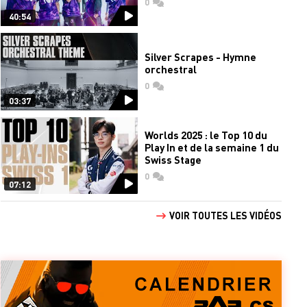
0
commentaires
40:54
Silver Scrapes - Hymne
orchestral
0
commentaires
03:37
Worlds 2025 : le Top 10 du
Play In et de la semaine 1 du
Swiss Stage
0
commentaires
07:12
VOIR TOUTES LES VIDÉOS