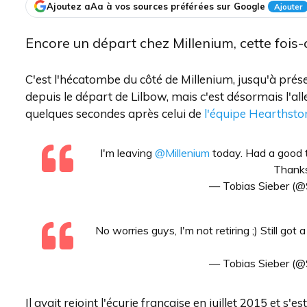
Ajoutez aAa à vos sources préférées sur Google
Ajouter
Encore un départ chez Millenium, cette fois-ci
C'est l'hécatombe du côté de Millenium, jusqu'à prése
depuis le départ de Lilbow, mais c'est désormais l
quelques secondes après celui de
l'équipe Hearthsto
I'm leaving
@Millenium
today. Had a good t
Thanks 
— Tobias Sieber 
No worries guys, I'm not retiring ;) Still got 
— Tobias Sieber 
Il avait rejoint l'écurie française en juillet 2015 et 