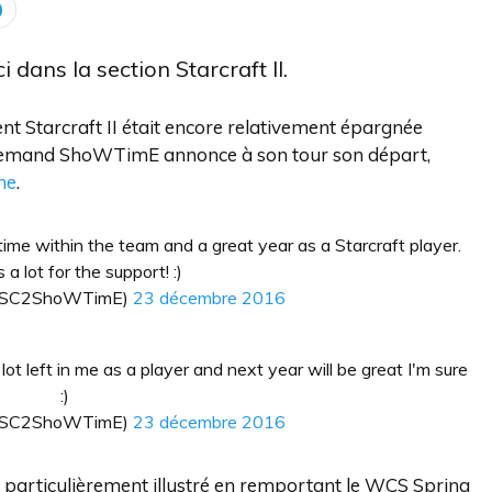
 dans la section Starcraft II.
nt Starcraft II était encore relativement épargnée
'allemand ShoWTimE annonce à son tour son départ,
ne
.
ime within the team and a great year as a Starcraft player.
a lot for the support! :)
(@SC2ShoWTimE)
23 décembre 2016
a lot left in me as a player and next year will be great I'm sure
:)
(@SC2ShoWTimE)
23 décembre 2016
s'est particulièrement illustré en remportant le WCS Spring