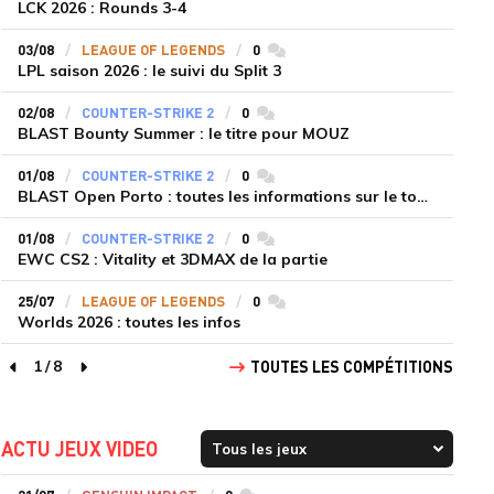
LCK 2026 : Rounds 3-4
03/08
LEAGUE OF LEGENDS
0
commentaires
LPL saison 2026 : le suivi du Split 3
02/08
COUNTER-STRIKE 2
0
commentaires
BLAST Bounty Summer : le titre pour MOUZ
01/08
COUNTER-STRIKE 2
0
commentaires
BLAST Open Porto : toutes les informations sur le tournoi
01/08
COUNTER-STRIKE 2
0
commentaires
EWC CS2 : Vitality et 3DMAX de la partie
25/07
LEAGUE OF LEGENDS
0
commentaires
Worlds 2026 : toutes les infos
1
/
8
TOUTES LES COMPÉTITIONS
page précédente
page suivante
ACTU JEUX VIDEO