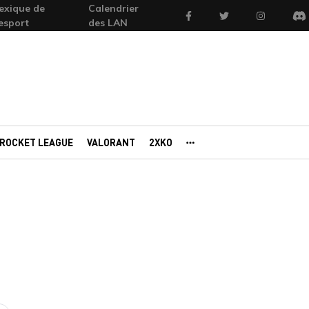
exique de
Calendrier
Facebook
Twitter
Instagram
'esport
des LAN
Di
ROCKET LEAGUE
VALORANT
2XKO
AUTRES PORTAILS