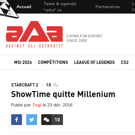
Team & agenda
L
Accueil
Partenaires
*aAa* cs
l
Team-aAa - against All authority
LIVING FOR ESPORT
SINCE 2000
MSI 2026
COMPÉTITIONS
LEAGUE OF LEGENDS
CS2
STARCRAFT 2
10
commentaires
ShowTime quitte Millenium
Publié par
Togi
le
23 déc. 2016
10
ACCÉDER AUX
COMMENTAIRES