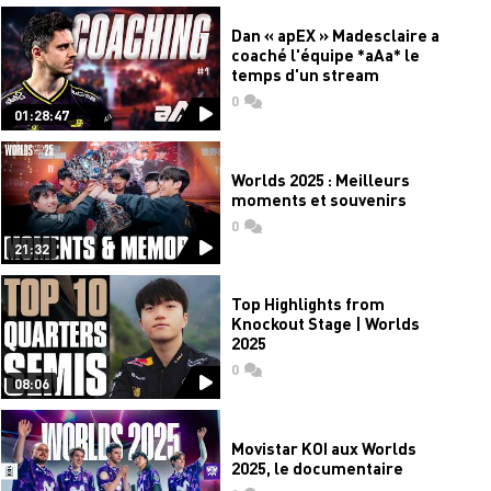
Dan « apEX » Madesclaire a
coaché l'équipe *aAa* le
temps d'un stream
0
commentaires
01:28:47
Worlds 2025 : Meilleurs
moments et souvenirs
0
commentaires
21:32
Top Highlights from
Knockout Stage | Worlds
2025
0
commentaires
08:06
Movistar KOI aux Worlds
2025, le documentaire