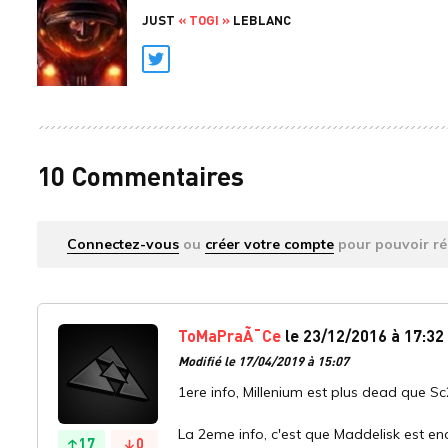
JUST
« TOGI »
LEBLANC
Twitter
10 Commentaires
Connectez-vous
ou
créer votre compte
pour pouvoir ré
ToMaPraÃ¯Ce
le 23/12/2016 à 17:32
Modifié le 17/04/2019 à 15:07
1ere info, Millenium est plus dead que Sc
La 2eme info, c'est que Maddelisk est enco
17
0