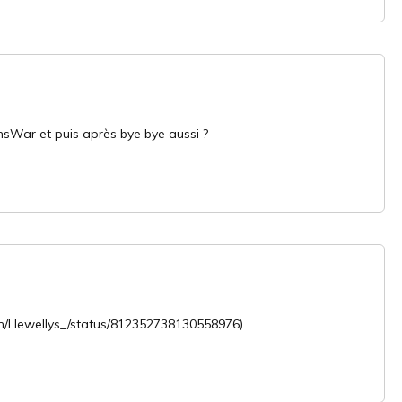
onsWar et puis après bye bye aussi ?
m/Llewellys_/status/812352738130558976)