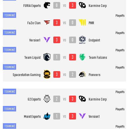
0
3
vs
FURIA Esports
Karmine Corp
TERMINÉ
Playoffs
3
0
vs
FaZe Clan
PWR
TERMINÉ
Playoffs
3
0
vs
Version1
Endpoint
TERMINÉ
Playoffs
1
3
vs
Team Liquid
Team Falcons
TERMINÉ
Playoffs
3
2
vs
Spacestation Gaming
Pioneers
TERMINÉ
Playoffs
2
3
vs
G2 Esports
Karmine Corp
TERMINÉ
Playoffs
1
3
vs
Moist Esports
Version1
TERMINÉ
Playoffs