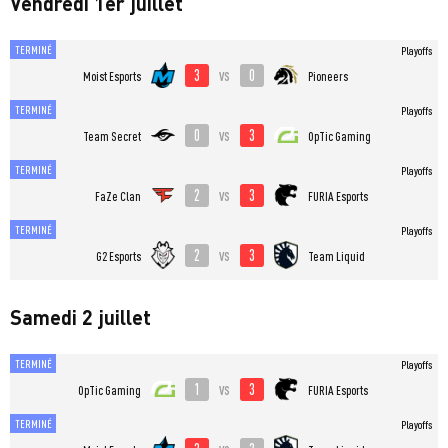
Vendredi 1er juillet
TERMINÉ
Playoffs
3
0
vs
Moist Esports
Pioneers
TERMINÉ
Playoffs
0
3
vs
Team Secret
OpTic Gaming
TERMINÉ
Playoffs
2
3
vs
FaZe Clan
FURIA Esports
TERMINÉ
Playoffs
2
3
vs
G2 Esports
Team Liquid
Samedi 2 juillet
TERMINÉ
Playoffs
1
3
vs
OpTic Gaming
FURIA Esports
TERMINÉ
Playoffs