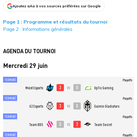
Ajoutez aAa à vos sources préférées sur Google
Page 1 : Programme et résultats du tournoi
Page 2 : Informations générales
AGENDA DU TOURNOI
Mercredi 29 juin
TERMINÉ
Playoffs
3
0
vs
Moist Esports
OpTic Gaming
TERMINÉ
Playoffs
3
0
vs
G2 Esports
Gaimin Gladiators
TERMINÉ
Playoffs
0
3
vs
Team BDS
Team Secret
TERMINÉ
Playoffs