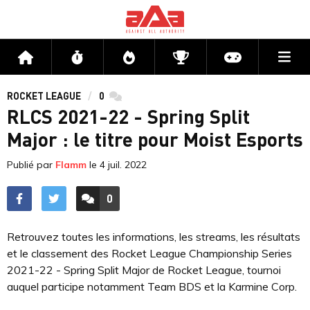
Me
Accueil
Flux
Directs
Compétitions
Actu jeux v
ROCKET LEAGUE
0
commentaires
RLCS 2021-22 - Spring Split
Major : le titre pour Moist Esports
Publié par
Flamm
le
4 juil. 2022
0
ACCÉDER AUX
COMMENTAIRES
Retrouvez toutes les informations, les streams, les résultats
et le classement des Rocket League Championship Series
2021-22 - Spring Split Major de Rocket League, tournoi
auquel participe notamment Team BDS et la Karmine Corp.