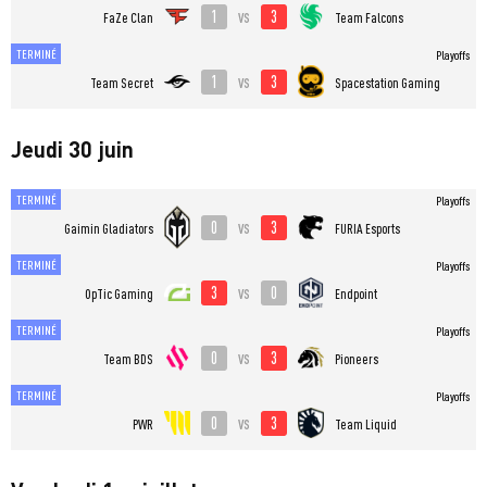
1
3
vs
FaZe Clan
Team Falcons
TERMINÉ
Playoffs
1
3
vs
Team Secret
Spacestation Gaming
Jeudi 30 juin
TERMINÉ
Playoffs
0
3
vs
Gaimin Gladiators
FURIA Esports
TERMINÉ
Playoffs
3
0
vs
OpTic Gaming
Endpoint
TERMINÉ
Playoffs
0
3
vs
Team BDS
Pioneers
TERMINÉ
Playoffs
0
3
vs
PWR
Team Liquid