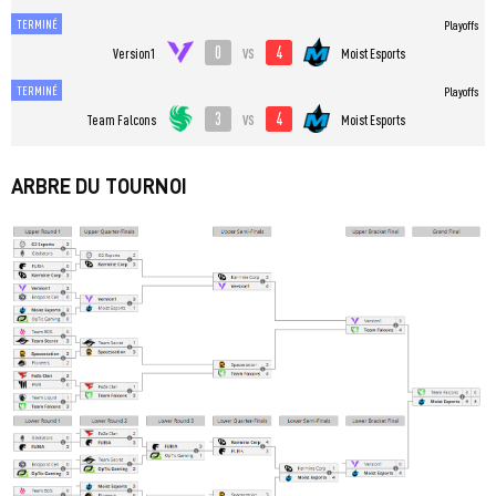
TERMINÉ
Playoffs
0
4
vs
Version1
Moist Esports
TERMINÉ
Playoffs
3
4
vs
Team Falcons
Moist Esports
ARBRE DU TOURNOI