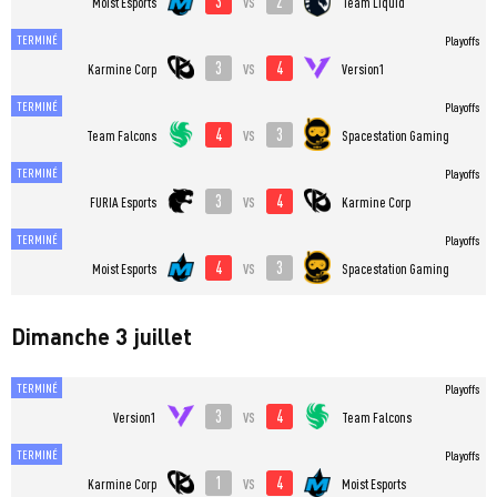
3
2
vs
Moist Esports
Team Liquid
TERMINÉ
Playoffs
3
4
vs
Karmine Corp
Version1
TERMINÉ
Playoffs
4
3
vs
Team Falcons
Spacestation Gaming
TERMINÉ
Playoffs
3
4
vs
FURIA Esports
Karmine Corp
TERMINÉ
Playoffs
4
3
vs
Moist Esports
Spacestation Gaming
Dimanche 3 juillet
TERMINÉ
Playoffs
3
4
vs
Version1
Team Falcons
TERMINÉ
Playoffs
1
4
vs
Karmine Corp
Moist Esports