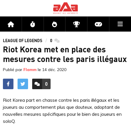
Me
Accueil
Flux
Directs
Compétitions
Actu jeux v
LEAGUE OF LEGENDS
0
commentaires
Riot Korea met en place des
mesures contre les paris illégaux
Publié par
Flamm
le
14 déc. 2020
0
ACCÉDER AUX
COMMENTAIRES
Riot Korea part en chasse contre les paris illégaux et les
joueurs au comportement plus que douteux, adoptant de
nouvelles mesures spécifiques pour le bien des joueurs en
soloQ.