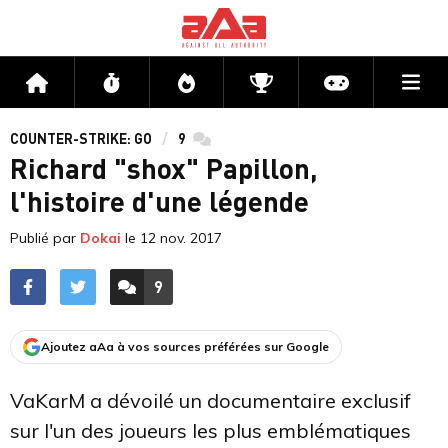
Me
Accueil
Flux
Directs
Compétitions
Actu jeux v
COUNTER-STRIKE: GO
9
commentaires
Richard "shox" Papillon,
l'histoire d'une légende
Publié par
Dokai
le
12 nov. 2017
9
ACCÉDER AUX
COMMENTAIRES
Ajoutez aAa à vos sources préférées sur Google
VaKarM a dévoilé un documentaire exclusif
sur l'un des joueurs les plus emblématiques