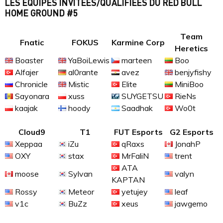
LES ÉQUIPES INVITÉES/QUALIFIÉES DU RED BULL
HOME GROUND #5
Team
Fnatic
FOKUS
Karmine Corp
Heretics
Boaster
YaBoiLewis
marteen
Boo
Alfajer
al0rante
avez
benjyfishy
Chronicle
Mistic
Elite
MiniBoo
Sayonara
xuss
SUYGETSU
RieNs
kaajak
hoody
Saadhak
Wo0t
Cloud9
T1
FUT Esports
G2 Esports
Xeppaa
iZu
qRaxs
JonahP
OXY
stax
MrFaliN
trent
ATA
moose
Sylvan
valyn
KAPTAN
Rossy
Meteor
yetujey
leaf
v1c
BuZz
xeus
jawgemo