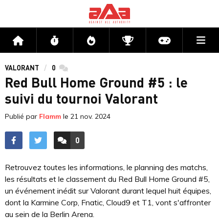
Me
Accueil
Flux
Directs
Compétitions
Actu jeux v
VALORANT
0
commentaires
Red Bull Home Ground #5 : le
suivi du tournoi Valorant
Publié par
Flamm
le
21 nov. 2024
0
ACCÉDER AUX
COMMENTAIRES
Retrouvez toutes les informations, le planning des matchs,
les résultats et le classement du Red Bull Home Ground #5,
un événement inédit sur Valorant durant lequel huit équipes,
dont la Karmine Corp, Fnatic, Cloud9 et T1, vont s'affronter
au sein de la Berlin Arena.