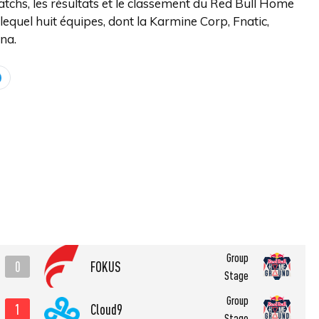
atchs, les résultats et le classement du Red Bull Home
equel huit équipes, dont la Karmine Corp, Fnatic,
ena.
Group
0
FOKUS
Stage
Group
1
Cloud9
Stage