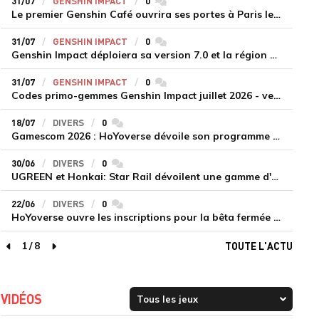
31/07
GENSHIN IMPACT
0
commentaires
Le premier Genshin Café ouvrira ses portes à Paris le 14 août
31/07
GENSHIN IMPACT
0
commentaires
Genshin Impact déploiera sa version 7.0 et la région de Snezhnaya le 12 août
31/07
GENSHIN IMPACT
0
commentaires
Codes primo-gemmes Genshin Impact juillet 2026 - version 7.0
18/07
DIVERS
0
commentaires
Gamescom 2026 : HoYoverse dévoile son programme et présente deux nouveaux jeux inédits
30/06
DIVERS
0
commentaires
UGREEN et Honkai: Star Rail dévoilent une gamme d'accessoires de recharge en édition limitée
22/06
DIVERS
0
commentaires
HoYoverse ouvre les inscriptions pour la bêta fermée de Honkai : Nexus Anima
1
/
8
TOUTE L'ACTU
page précédente
page suivante
VIDÉOS