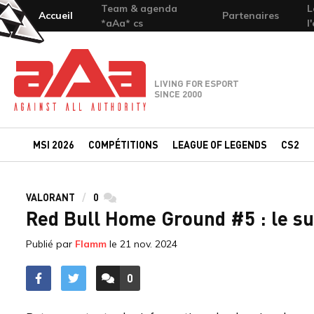
Team & agenda
L
Accueil
Partenaires
*aAa* cs
l
Team-aAa - against All authority
LIVING FOR ESPORT
SINCE 2000
MSI 2026
COMPÉTITIONS
LEAGUE OF LEGENDS
CS2
VALORANT
0
commentaires
Red Bull Home Ground #5 : le su
Publié par
Flamm
le
21 nov. 2024
0
ACCÉDER AUX
COMMENTAIRES