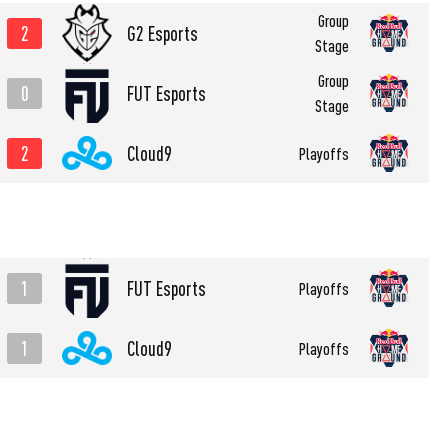
Group
2
G2 Esports
Stage
Group
0
FUT Esports
Stage
2
Cloud9
Playoffs
1
FUT Esports
Playoffs
1
Cloud9
Playoffs