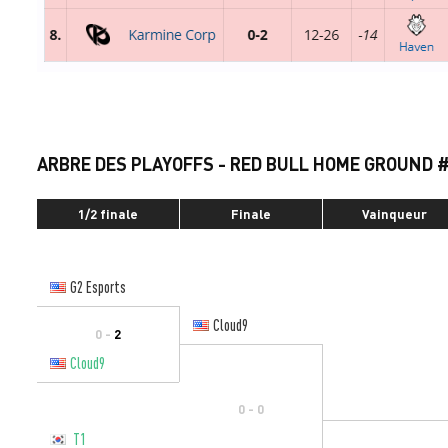
ARBRE DES PLAYOFFS - RED BULL HOME GROUND 
1/2 finale
Finale
Vainqueur
G2 Esports
Cloud9
0 -
2
Cloud9
0 - 0
T1