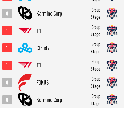
Group
0
Karmine Corp
Stage
Group
1
T1
Stage
Group
1
Cloud9
Stage
Group
1
T1
Stage
Group
0
FOKUS
Stage
Group
0
Karmine Corp
Stage