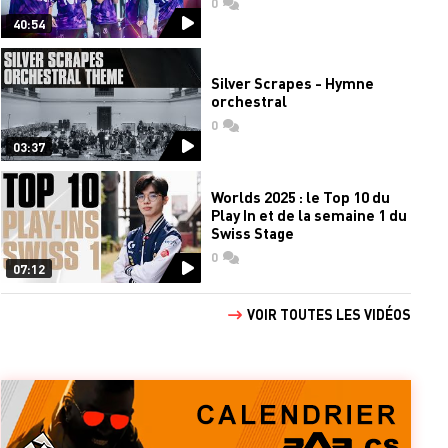
0
commentaires
40:54
Silver Scrapes - Hymne
orchestral
0
commentaires
03:37
Worlds 2025 : le Top 10 du
Play In et de la semaine 1 du
Swiss Stage
0
commentaires
07:12
VOIR TOUTES LES VIDÉOS