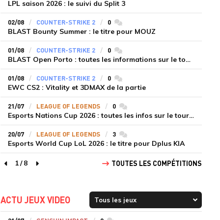
LPL saison 2026 : le suivi du Split 3
02/08
COUNTER-STRIKE 2
0
commentaires
BLAST Bounty Summer : le titre pour MOUZ
01/08
COUNTER-STRIKE 2
0
commentaires
BLAST Open Porto : toutes les informations sur le tournoi
01/08
COUNTER-STRIKE 2
0
commentaires
EWC CS2 : Vitality et 3DMAX de la partie
21/07
LEAGUE OF LEGENDS
0
commentaires
Esports Nations Cup 2026 : toutes les infos sur le tournoi
20/07
LEAGUE OF LEGENDS
3
commentaires
Esports World Cup LoL 2026 : le titre pour Dplus KIA
1
/
8
TOUTES LES COMPÉTITIONS
page précédente
page suivante
ACTU JEUX VIDEO