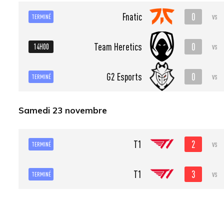
0
Fnatic
vs
TERMINÉ
0
Team Heretics
14H00
vs
0
G2 Esports
vs
TERMINÉ
Samedi 23 novembre
2
T1
vs
TERMINÉ
3
T1
vs
TERMINÉ