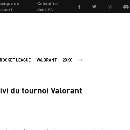
exique de
Calendrier
Facebook
Twitter
Instagram
'esport
des LAN
Di
ROCKET LEAGUE
VALORANT
2XKO
AUTRES PORTAILS
ivi du tournoi Valorant