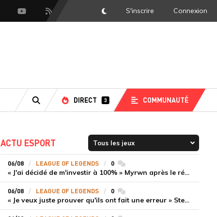
S'inscrire
Connexion
DarkMode
scord
Youtube
Flux RSS
DIRECT
COMMUNAUTÉ
3
RECHERCHE
ACTU ESPORT
06/08
LEAGUE OF LEGENDS
0
commentaires
« J'ai décidé de m'investir à 100% » Myrwn après le réveil de Movistar KOI face à Fnatic
06/08
LEAGUE OF LEGENDS
0
commentaires
« Je veux juste prouver qu'ils ont fait une erreur » Stend se confie sur son mercato chaotique et ses ambitions avec Shifters