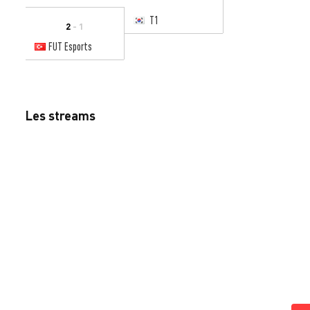
T1
2
- 1
FUT Esports
Les streams