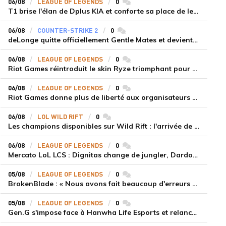
06/08
LEAGUE OF LEGENDS
0
commentaires
T1 brise l'élan de Dplus KIA et conforte sa place de leader en LCK 2026 Rounds 3-4
06/08
COUNTER-STRIKE 2
0
commentaires
deLonge quitte officiellement Gentle Mates et devient agent libre
06/08
LEAGUE OF LEGENDS
0
commentaires
Riot Games réintroduit le skin Ryze triomphant pour récompenser la scène amateur
06/08
LEAGUE OF LEGENDS
0
commentaires
Riot Games donne plus de liberté aux organisateurs de tournois locaux sur League of Legends
06/08
LOL WILD RIFT
0
commentaires
Les champions disponibles sur Wild Rift : l'arrivée de Cho'Gath
06/08
LEAGUE OF LEGENDS
0
commentaires
Mercato LoL LCS : Dignitas change de jungler, Dardoch fait son retour en LCS, eXyu annonce sa retraite
05/08
LEAGUE OF LEGENDS
0
commentaires
BrokenBlade : « Nous avons fait beaucoup d'erreurs bêtes, mais une victoire reste une victoire et c'est une chose dont on peut se réjouir »
05/08
LEAGUE OF LEGENDS
0
commentaires
Gen.G s'impose face à Hanwha Life Esports et relance sa dynamique en LCK