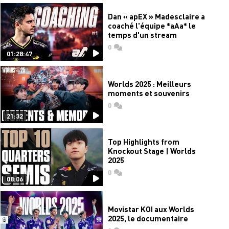
Dan « apEX » Madesclaire a
coaché l'équipe *aAa* le
temps d'un stream
0
commentaires
01:28:47
Worlds 2025 : Meilleurs
moments et souvenirs
0
commentaires
21:32
Top Highlights from
Knockout Stage | Worlds
2025
0
commentaires
08:06
Movistar KOI aux Worlds
2025, le documentaire