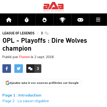
Me
Accueil
Flux
Directs
Compétitions
Actu jeux v
LEAGUE OF LEGENDS
3
commentaires
OPL - Playoffs : Dire Wolves
champion
Publié par
Flamm
le
2 sept. 2018
3
ACCÉDER AUX
COMMENTAIRES
Ajoutez aAa à vos sources préférées sur Google
Page 1 : Introduction
Page 2 : La saison régulière