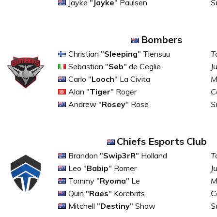
Jayke "
Jayke
" Paulsen
S
Bombers
Christian "
Sleeping
" Tiensuu
T
Sebastian "
Seb
" de Ceglie
J
Carlo "
Looch
" La Civita
M
Alan "
Tiger
" Roger
C
Andrew "
Rosey
" Rose
S
Chiefs Esports Club
Brandon "
Swip3rR
" Holland
T
Leo "
Babip
" Romer
J
Tommy "
Ryoma
" Le
M
Quin "
Raes
" Korebrits
C
Mitchell "
Destiny
" Shaw
S