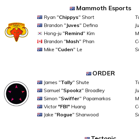
Mammoth Esports
Ryan "
Chippys
" Short
T
Brandon "
Juves
" Defina
J
Hong-ju "
Remind
" Kim
M
Brandon "
Mash
" Phan
C
Mike "
Cuden
" Le
S
ORDER
James "
Tally
" Shute
T
Samuel "
Spookz
" Broadley
J
Simon "
Swiffer
" Papamarkos
M
Victor
"FBI"
Huang
C
Jake "
Rogue
" Sharwood
S
Tectonic