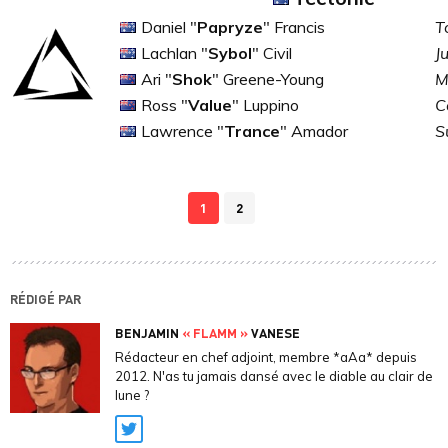
Daniel "
Papryze
" Francis
T
Lachlan "
Sybol
" Civil
J
Ari "
Shok
" Greene-Young
M
Ross "
Value
" Luppino
C
Lawrence "
Trance
" Amador
S
1
2
RÉDIGÉ PAR
BENJAMIN
« FLAMM »
VANESE
Rédacteur en chef adjoint, membre *aAa* depuis
2012. N'as tu jamais dansé avec le diable au clair de
lune ?
Twitter