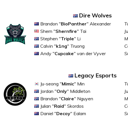
Dire Wolves
Brandon "
BioPanther
" Alexander
T
Shern "
Shernfire
" Tai
J
Stephen "
Triple
" Li
M
Calvin "
k1ng
" Truong
C
Andy "
Cupcake
" van der Vyver
S
Legacy Esports
Ju-seong "
Mimic
" Min
T
Jordan "
Only
" Middleton
J
Brandon "
Claire
" Nguyen
M
Julian "
Raid
" Skordos
C
Daniel "
Decoy
" Ealam
S