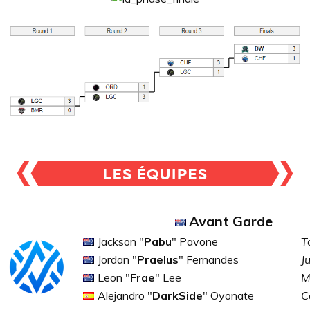
Avant Garde
Jackson "
Pabu
" Pavone
T
Jordan "
Praelus
" Fernandes
J
Leon "
Frae
" Lee
M
Alejandro "
DarkSide
" Oyonate
C