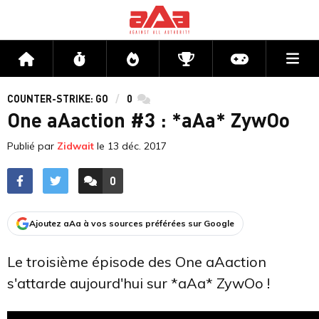
Me
Accueil
Flux
Directs
Compétitions
Actu jeux v
COUNTER-STRIKE: GO
0
commentaires
One aAaction #3 : *aAa* ZywOo
Publié par
Zidwait
le
13 déc. 2017
0
ACCÉDER AUX
COMMENTAIRES
Ajoutez aAa à vos sources préférées sur Google
Le troisième épisode des One aAaction
s'attarde aujourd'hui sur *aAa* ZywOo !