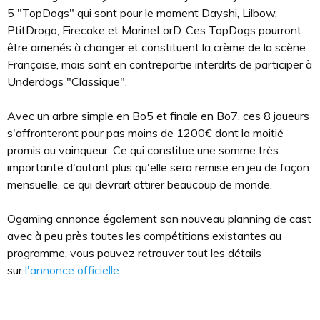
5 "TopDogs" qui sont pour le moment Dayshi, Lilbow,
PtitDrogo, Firecake et MarineLorD. Ces TopDogs pourront
être amenés à changer et constituent la crème de la scène
Française, mais sont en contrepartie interdits de participer à
Underdogs "Classique".
Avec un arbre simple en Bo5 et finale en Bo7, ces 8 joueurs
s'affronteront pour pas moins de 1200€ dont la moitié
promis au vainqueur. Ce qui constitue une somme très
importante d'autant plus qu'elle sera remise en jeu de façon
mensuelle, ce qui devrait attirer beaucoup de monde.
Ogaming annonce également son nouveau planning de cast
avec à peu près toutes les compétitions existantes au
programme, vous pouvez retrouver tout les détails
sur
l'annonce officielle.