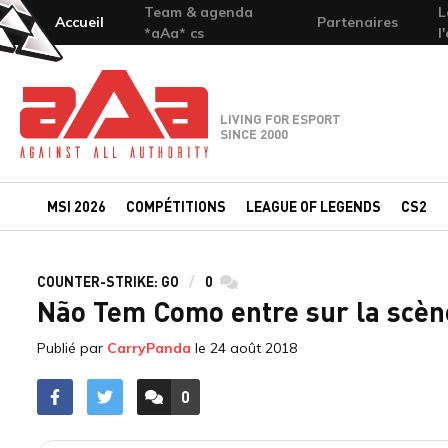
Team & agenda
L
Accueil
Partenaires
*aAa* cs
l
Team-aAa - against All authority
LIVING FOR ESPORT
SINCE 2000
MSI 2026
COMPÉTITIONS
LEAGUE OF LEGENDS
CS2
COUNTER-STRIKE: GO
0
commentaires
Não Tem Como entre sur la scèn
Publié par
CarryPanda
le
24 août 2018
0
ACCÉDER AUX
COMMENTAIRES