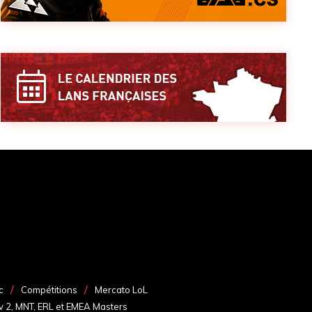
c
Compétitions
Mercato LoL
v 2, MNT, ERL et EMEA Masters