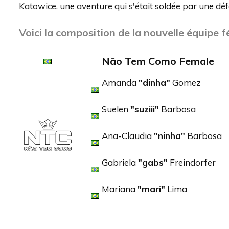
Katowice, une aventure qui s'était soldée par une déf
Voici la composition de la nouvelle équipe 
N
ão Tem Como Female
Amanda
"dinha"
Gomez
Suelen
"suziii"
Barbosa
Ana-Claudia
"ninha"
Barbosa
Gabriela
"gabs"
Freindorfer
Mariana
"mari"
Lima