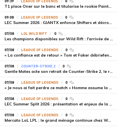
09:39
LEAGUE OF LEGENDS
0
commentaires
T1 place Oner sur le banc et titularise le rookie Painter face à Hanwha Life Esports
09:08
LEAGUE OF LEGENDS
0
commentaires
LEC Summer 2026 : GIANTX enfonce Shifters et décroche sa première victoire
07/08
LOL WILD RIFT
0
commentaires
Les champions disponibles sur Wild Rift : l'arrivée de Cho'Gath
07/08
LEAGUE OF LEGENDS
0
commentaires
« La confiance est de retour » Tom et Faker débriefent la victoire convaincante de T1 face à Dplus KIA
07/08
COUNTER-STRIKE 2
0
commentaires
Gentle Mates acte son retrait de Counter-Strike 2, le roster ibérique libéré
07/08
LEAGUE OF LEGENDS
0
commentaires
« Je nous ai fait perdre ce match » Homme assume la responsabilité de la défaite de HLE face à Gen.G
07/08
LEAGUE OF LEGENDS
0
commentaires
LEC Summer Split 2026 : présentation et enjeux de la troisième semaine de compétition
07/08
LEAGUE OF LEGENDS
0
commentaires
Mercato LoL LPL : le grand ménage continue chez Weibo Gaming, Jiejie quitte le navire au profit de Xiaohao