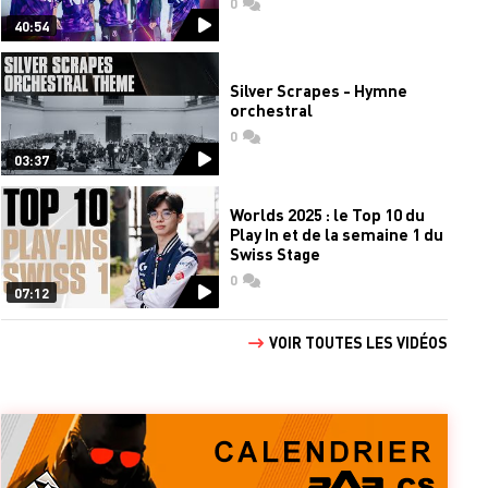
0
commentaires
40:54
Silver Scrapes - Hymne
orchestral
0
commentaires
03:37
Worlds 2025 : le Top 10 du
Play In et de la semaine 1 du
Swiss Stage
0
commentaires
07:12
VOIR TOUTES LES VIDÉOS