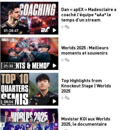
Dan « apEX » Madesclaire a
coaché l'équipe *aAa* le
temps d'un stream
0
commentaires
01:28:47
Worlds 2025 : Meilleurs
moments et souvenirs
0
commentaires
21:32
Top Highlights from
Knockout Stage | Worlds
2025
0
commentaires
08:06
Movistar KOI aux Worlds
2025, le documentaire