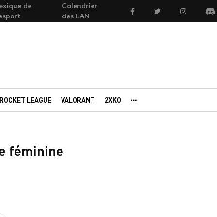
exique de
Calendrier
Facebook
Twitter
Instagram
'esport
des LAN
Di
ROCKET LEAGUE
VALORANT
2XKO
AUTRES PORTAILS
e féminine