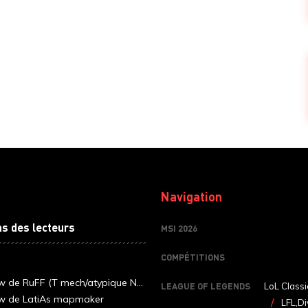
Navigation
ns des lecteurs
MSI 2026
COMPÉTITIONS
ew de RuFF (T mech/atypique N...
LEAGUE OF LEGENDS
LoL Classi
ew de LatiAs mapmaker
LFL,Di