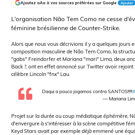
Ajoutez aAa à vos sources préférées sur Google
Ajouter
L'organisation Não Tem Como ne cesse d'évol
féminine brésilienne de Counter-Strike.
Alors que nous vous décrivions il y a quelques jours 
composition masculine de Não Tem Como, la structure 
"gabs" Freindorfer et Mariana "mari" Lima, deux an
Back ?, ont en effet annoncé sur Twitter avoir rejoint 
célèbre Lincoln "fnx" Lau.
Daqui a pouco jogamos contra SANTOS!!!!!
— Mariana Lim
Projet sur la durée ou coup médiatique éphémère, Nã
d'envergure à s'intéresser à la scène compétitive fém
Keyd Stars avait par exemple déjà emmené une équipe 