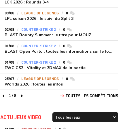
LCK 2026 : Rounds 3-4
03/08
LEAGUE OF LEGENDS
0
commentaires
LPL saison 2026 : le suivi du Split 3
02/08
COUNTER-STRIKE 2
0
commentaires
BLAST Bounty Summer : le titre pour MOUZ
01/08
COUNTER-STRIKE 2
0
commentaires
BLAST Open Porto : toutes les informations sur le tournoi
01/08
COUNTER-STRIKE 2
0
commentaires
EWC CS2 : Vitality et 3DMAX de la partie
25/07
LEAGUE OF LEGENDS
0
commentaires
Worlds 2026 : toutes les infos
1
/
8
TOUTES LES COMPÉTITIONS
page précédente
page suivante
ACTU JEUX VIDEO