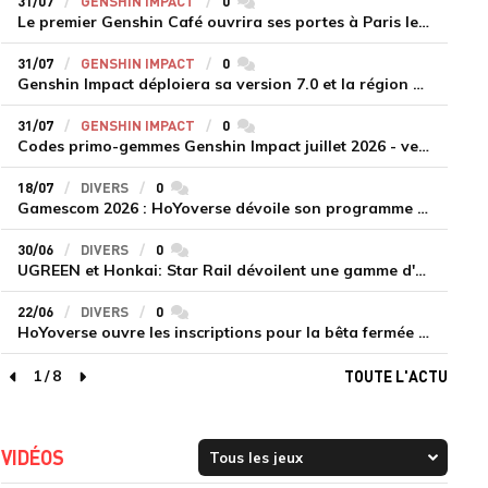
31/07
GENSHIN IMPACT
0
commentaires
Le premier Genshin Café ouvrira ses portes à Paris le 14 août
31/07
GENSHIN IMPACT
0
commentaires
Genshin Impact déploiera sa version 7.0 et la région de Snezhnaya le 12 août
31/07
GENSHIN IMPACT
0
commentaires
Codes primo-gemmes Genshin Impact juillet 2026 - version 7.0
18/07
DIVERS
0
commentaires
Gamescom 2026 : HoYoverse dévoile son programme et présente deux nouveaux jeux inédits
30/06
DIVERS
0
commentaires
UGREEN et Honkai: Star Rail dévoilent une gamme d'accessoires de recharge en édition limitée
22/06
DIVERS
0
commentaires
HoYoverse ouvre les inscriptions pour la bêta fermée de Honkai : Nexus Anima
1
/
8
TOUTE L'ACTU
page précédente
page suivante
VIDÉOS