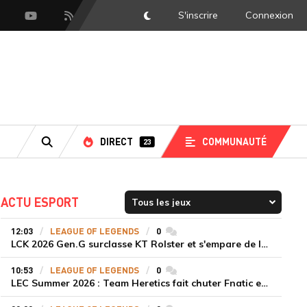
S'inscrire
Connexion
DarkMode
scord
Youtube
Flux RSS
DIRECT
COMMUNAUTÉ
23
RECHERCHE
ACTU ESPORT
12:03
LEAGUE OF LEGENDS
0
commentaires
LCK 2026 Gen.G surclasse KT Rolster et s'empare de la deuxième place du Legend Group
10:53
LEAGUE OF LEGENDS
0
commentaires
LEC Summer 2026 : Team Heretics fait chuter Fnatic et lance enfin sa saison estivale