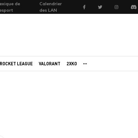
exique de
Calendrier
Facebook
Twitter
Instagram
'esport
des LAN
Di
ROCKET LEAGUE
VALORANT
2XKO
AUTRES PORTAILS