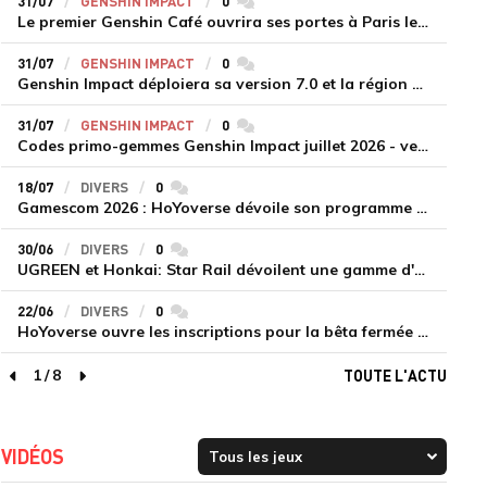
31/07
GENSHIN IMPACT
0
commentaires
Le premier Genshin Café ouvrira ses portes à Paris le 14 août
31/07
GENSHIN IMPACT
0
commentaires
Genshin Impact déploiera sa version 7.0 et la région de Snezhnaya le 12 août
31/07
GENSHIN IMPACT
0
commentaires
Codes primo-gemmes Genshin Impact juillet 2026 - version 7.0
18/07
DIVERS
0
commentaires
Gamescom 2026 : HoYoverse dévoile son programme et présente deux nouveaux jeux inédits
30/06
DIVERS
0
commentaires
UGREEN et Honkai: Star Rail dévoilent une gamme d'accessoires de recharge en édition limitée
22/06
DIVERS
0
commentaires
HoYoverse ouvre les inscriptions pour la bêta fermée de Honkai : Nexus Anima
1
/
8
TOUTE L'ACTU
page précédente
page suivante
VIDÉOS