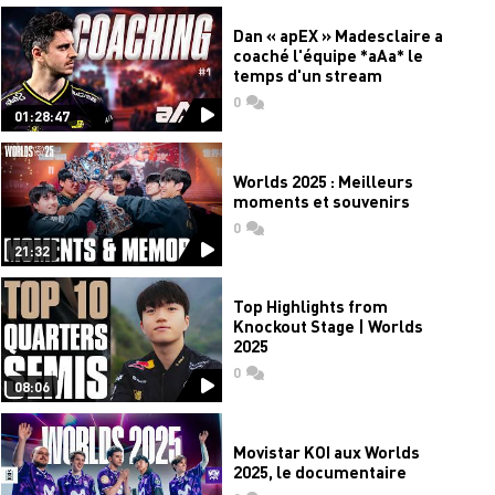
Dan « apEX » Madesclaire a
coaché l'équipe *aAa* le
temps d'un stream
0
commentaires
01:28:47
Worlds 2025 : Meilleurs
moments et souvenirs
0
commentaires
21:32
Top Highlights from
Knockout Stage | Worlds
2025
0
commentaires
08:06
Movistar KOI aux Worlds
2025, le documentaire