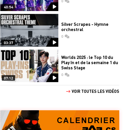
0
commentaires
40:54
Silver Scrapes - Hymne
orchestral
0
commentaires
03:37
Worlds 2025 : le Top 10 du
Play In et de la semaine 1 du
Swiss Stage
0
commentaires
07:12
VOIR TOUTES LES VIDÉOS