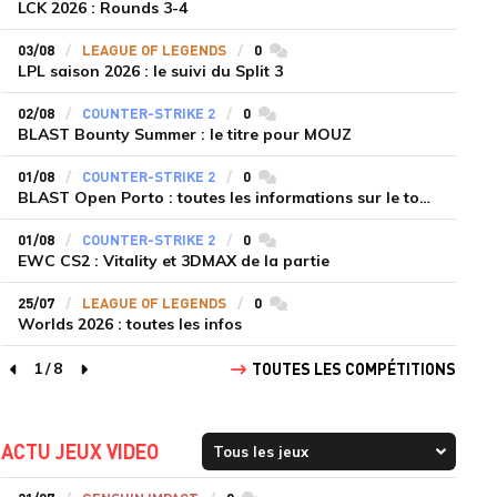
LCK 2026 : Rounds 3-4
03/08
LEAGUE OF LEGENDS
0
commentaires
LPL saison 2026 : le suivi du Split 3
02/08
COUNTER-STRIKE 2
0
commentaires
BLAST Bounty Summer : le titre pour MOUZ
01/08
COUNTER-STRIKE 2
0
commentaires
BLAST Open Porto : toutes les informations sur le tournoi
01/08
COUNTER-STRIKE 2
0
commentaires
EWC CS2 : Vitality et 3DMAX de la partie
25/07
LEAGUE OF LEGENDS
0
commentaires
Worlds 2026 : toutes les infos
1
/
8
TOUTES LES COMPÉTITIONS
page précédente
page suivante
ACTU JEUX VIDEO