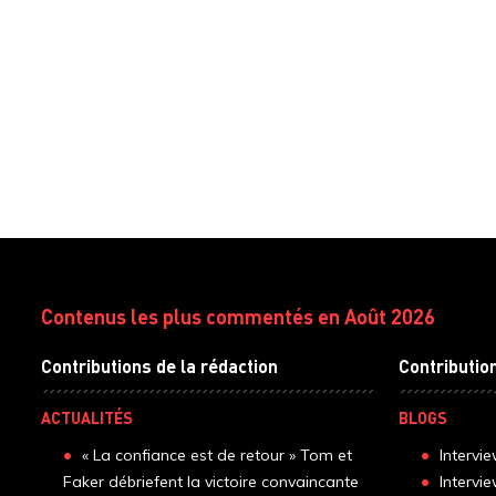
Contenus les plus commentés en Août 2026
Contributions de la rédaction
Contributio
ACTUALITÉS
BLOGS
« La confiance est de retour » Tom et
Intervi
Faker débriefent la victoire convaincante
Intervi