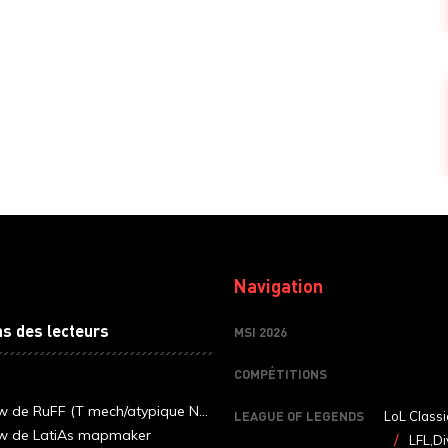
Navigation
ns des lecteurs
MSI 2026
COMPÉTITIONS
ew de RuFF (T mech/atypique N...
LEAGUE OF LEGENDS
LoL Classi
ew de LatiAs mapmaker
LFL,Di