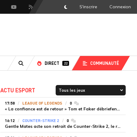
S'inscrire
Connexion
DarkMode
scord
Youtube
Flux RSS
DIRECT
COMMUNAUTÉ
22
RECHERCHE
ACTU ESPORT
17:58
LEAGUE OF LEGENDS
0
commentaires
« La confiance est de retour » Tom et Faker débriefent la victoire convaincante de T1 face à Dplus KIA
16:12
COUNTER-STRIKE 2
0
commentaires
Gentle Mates acte son retrait de Counter-Strike 2, le roster ibérique libéré