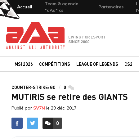
Team & agenda
L
Accueil
Partenaires
*aAa* cs
l
Team-aAa - against All authority
LIVING FOR ESPORT
SINCE 2000
MSI 2026
COMPÉTITIONS
LEAGUE OF LEGENDS
CS2
COUNTER-STRIKE: GO
0
commentaires
MUTiRiS se retire des GIANTS
Publié par
SV7N
le
29 déc. 2017
0
ACCÉDER AUX
COMMENTAIRES