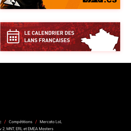
c
Compétitions
Mercato LoL
v 2, MNT, ERL et EMEA Masters