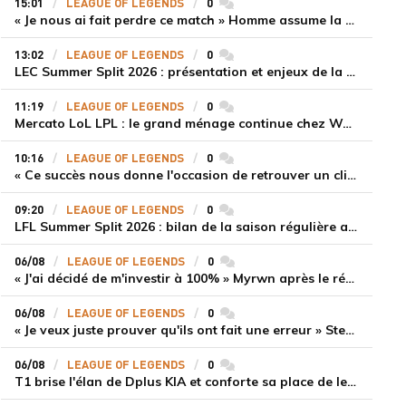
15:01
LEAGUE OF LEGENDS
0
commentaires
« Je nous ai fait perdre ce match » Homme assume la responsabilité de la défaite de HLE face à Gen.G
13:02
LEAGUE OF LEGENDS
0
commentaires
LEC Summer Split 2026 : présentation et enjeux de la troisième semaine de compétition
11:19
LEAGUE OF LEGENDS
0
commentaires
Mercato LoL LPL : le grand ménage continue chez Weibo Gaming, Jiejie quitte le navire au profit de Xiaohao
10:16
LEAGUE OF LEGENDS
0
commentaires
« Ce succès nous donne l'occasion de retrouver un climat beaucoup plus positif » Ryu et Canyon soulagés après la victoire de Gen.G sur HLE
09:20
LEAGUE OF LEGENDS
0
commentaires
LFL Summer Split 2026 : bilan de la saison régulière avec Solary en tête
06/08
LEAGUE OF LEGENDS
0
commentaires
« J'ai décidé de m'investir à 100% » Myrwn après le réveil de Movistar KOI face à Fnatic
06/08
LEAGUE OF LEGENDS
0
commentaires
« Je veux juste prouver qu'ils ont fait une erreur » Stend se confie sur son mercato chaotique et ses ambitions avec Shifters
06/08
LEAGUE OF LEGENDS
0
commentaires
T1 brise l'élan de Dplus KIA et conforte sa place de leader en LCK 2026 Rounds 3-4