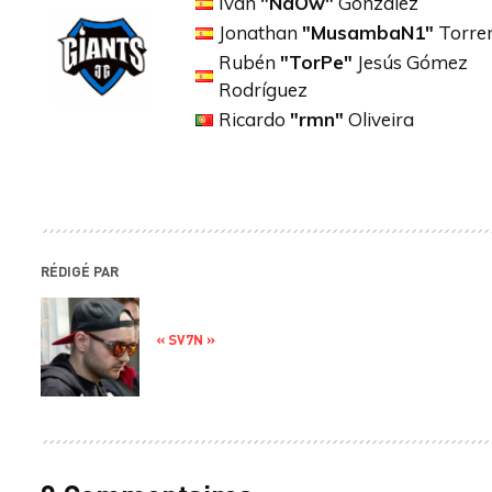
Iván
"NaOw"
González
Jonathan
"MusambaN1"
Torre
Rubén
"TorPe"
Jesús Gómez
Rodríguez
Ricardo
"rmn"
Oliveira
RÉDIGÉ PAR
« SV7N »