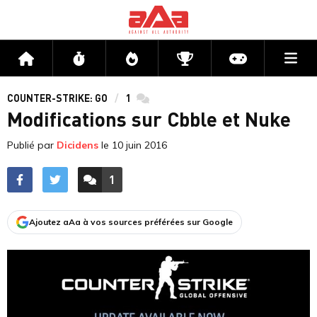
Me
Accueil
Flux
Directs
Compétitions
Actu jeux v
COUNTER-STRIKE: GO
1
commentaires
Modifications sur Cbble et Nuke
Publié par
Dicidens
le
10 juin 2016
1
ACCÉDER AUX
COMMENTAIRES
Ajoutez aAa à vos sources préférées sur Google