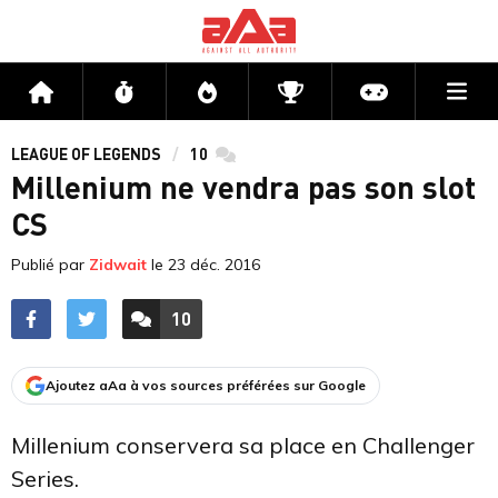
Me
Accueil
Flux
Directs
Compétitions
Actu jeux v
LEAGUE OF LEGENDS
10
commentaires
Millenium ne vendra pas son slot
CS
Publié par
Zidwait
le
23 déc. 2016
10
ACCÉDER AUX
COMMENTAIRES
Ajoutez aAa à vos sources préférées sur Google
Millenium conservera sa place en Challenger
Series.