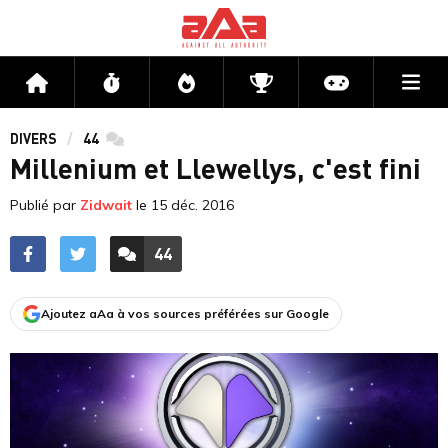
Me
Accueil
Flux
Directs
Compétitions
Actu jeux v
DIVERS
44
commentaires
Millenium et Llewellys, c'est fini
Publié par
Zidwait
le
15 déc. 2016
44
ACCÉDER AUX
COMMENTAIRES
Ajoutez aAa à vos sources préférées sur Google