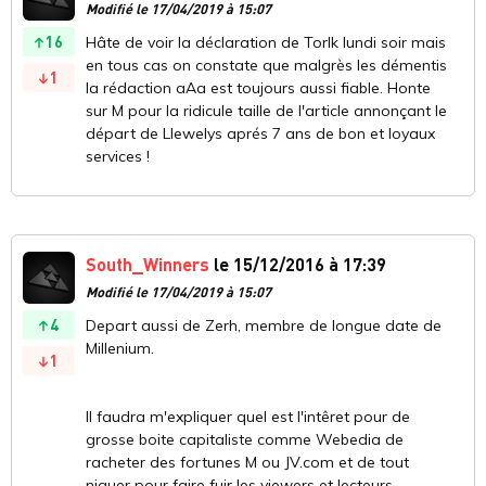
Modifié le 17/04/2019 à 15:07
16
Hâte de voir la déclaration de Torlk lundi soir mais
en tous cas on constate que malgrès les démentis
1
la rédaction aAa est toujours aussi fiable. Honte
sur M pour la ridicule taille de l'article annonçant le
départ de Llewelys aprés 7 ans de bon et loyaux
services !
South_Winners
le 15/12/2016 à 17:39
Modifié le 17/04/2019 à 15:07
4
Depart aussi de Zerh, membre de longue date de
Millenium.
1
Il faudra m'expliquer quel est l'intêret pour de
grosse boite capitaliste comme Webedia de
racheter des fortunes M ou JV.com et de tout
niquer pour faire fuir les viewers et lecteurs.