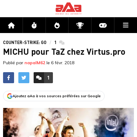
Me
Accueil
Flux
Directs
Compétitions
Actu jeux v
COUNTER-STRIKE: GO
1
commentaires
MICHU pour TaZ chez Virtus.pro
Publié par
napalM62
le
6 févr. 2018
1
ACCÉDER AUX
COMMENTAIRES
Ajoutez aAa à vos sources préférées sur Google