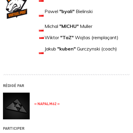
Pawel
"byali"
Bielinski
Michal
"MICHU"
Muller
Wiktor
"TaZ"
Wojtas (remplaçant)
Jakub
"kuben"
Gurczynski (coach)
RÉDIGÉ PAR
« NAPALM62 »
PARTICIPER