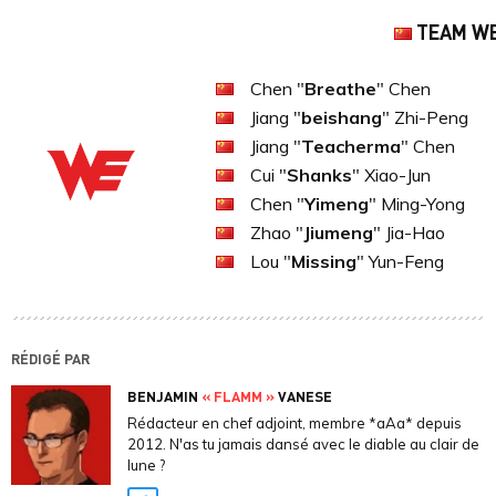
TEAM W
Chen "
Breathe
" Chen
Jiang "
beishang
" Zhi-Peng
Jiang "
Teacherma
" Chen
Cui "
Shanks
" Xiao-Jun
Chen "
Yimeng
" Ming-Yong
Zhao "
Jiumeng
" Jia-Hao
Lou "
Missing
" Yun-Feng
RÉDIGÉ PAR
BENJAMIN
« FLAMM »
VANESE
Rédacteur en chef adjoint, membre *aAa* depuis
2012. N'as tu jamais dansé avec le diable au clair de
lune ?