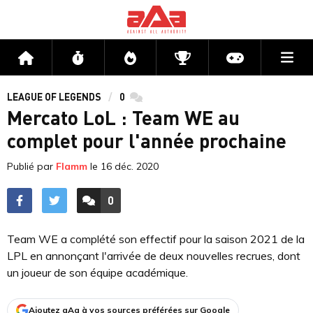
Me
Accueil
Flux
Directs
Compétitions
Actu jeux v
LEAGUE OF LEGENDS
0
commentaires
Mercato LoL : Team WE au
complet pour l'année prochaine
Publié par
Flamm
le
16 déc. 2020
0
ACCÉDER AUX
COMMENTAIRES
Team WE a complété son effectif pour la saison 2021 de la
LPL en annonçant l'arrivée de deux nouvelles recrues, dont
un joueur de son équipe académique.
Ajoutez aAa à vos sources préférées sur Google