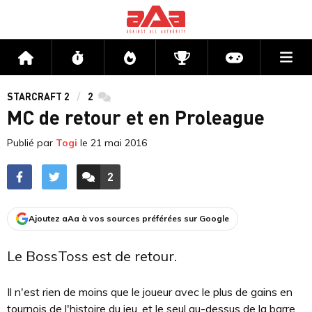
Me
Accueil
Flux
Directs
Compétitions
Actu jeux v
STARCRAFT 2
2
commentaires
MC de retour et en Proleague
Publié par
Togi
le
21 mai 2016
2
ACCÉDER AUX
COMMENTAIRES
Ajoutez aAa à vos sources préférées sur Google
Le BossToss est de retour.
Il n'est rien de moins que le joueur avec le plus de gains en
tournois de l'histoire du jeu, et le seul au-dessus de la barre