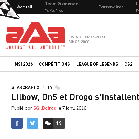
Team & agenda
L
Accueil
Partenaires
*aAa* cs
l
Team-aAa - against All authority
LIVING FOR ESPORT
SINCE 2000
MSI 2026
COMPÉTITIONS
LEAGUE OF LEGENDS
CS2
STARCRAFT 2
19
commentaires
Lilbow, DnS et Drogo s'installent
Publié par
SGi.Balrog
le
7 janv. 2016
19
ACCÉDER AUX
COMMENTAIRES