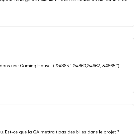
L dans une Gaming House. ( &#865;° &#860;&#662; &#865;°)
 Est-ce que la GA mettrait pas des billes dans le projet ?