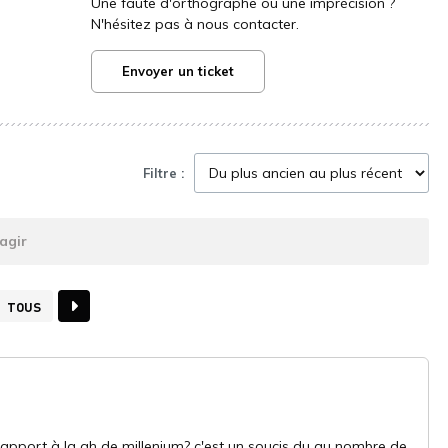
Une faute d'orthographe ou une imprécision ?
N'hésitez pas à nous contacter.
Envoyer un ticket
Filtre :
agir
TOUS
 rapport à la gh de millenium? c'est un soucis du au nombre de