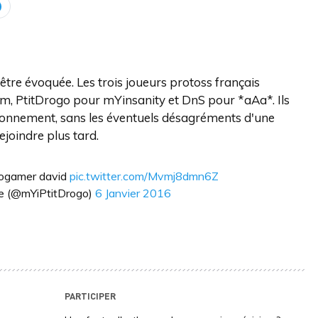
tre évoquée. Les trois joueurs protoss français
ium, PtitDrogo pour mYinsanity et DnS pour *aAa*. Ils
ronnement, sans les éventuels désagréments d'une
joindre plus tard.
progamer david
pic.twitter.com/Mvmj8dmn6Z
e (@mYiPtitDrogo)
6 Janvier 2016
PARTICIPER