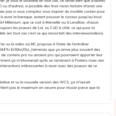
, je vous le souhaite en tout cas, ce serait bien que d'autres
 ou d'autres), si possible des trois races histoire d'avoir une
sais pas si vous comptez vous inspirer du modèle coréen pour
à avoir la baraque, autant pousser le curseur jusqu'au bout.
GH Millenium, que ce soit à Marseille ou à Levallois, chacun
toujours les joueurs de LoL ou CoD à côté, ce qui pour la
le (en tout cas c'est ce qui ressortait des interviews/vidéos).
t'as vu la vidéo où MC propose à State de l'entraîner
644?t=1h50m25s), j'aimerais que ça arrive plus souvent des
ein de coréens pro ou anciens pro qui pourraient apporter leur
mment ça m'étonnerait qu'ils se ramènent à Poitiers mais rien
 interactions intéressantes à avoir avec des joueurs de ce
tiative et vu la nouvelle version des WCS, ça m'aurait
mettent pas le maximum en oeuvre pour réussir parce que la