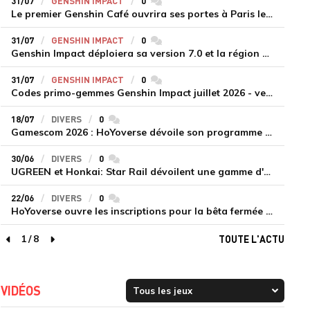
31/07
GENSHIN IMPACT
0
commentaires
Le premier Genshin Café ouvrira ses portes à Paris le 14 août
31/07
GENSHIN IMPACT
0
commentaires
Genshin Impact déploiera sa version 7.0 et la région de Snezhnaya le 12 août
31/07
GENSHIN IMPACT
0
commentaires
Codes primo-gemmes Genshin Impact juillet 2026 - version 7.0
18/07
DIVERS
0
commentaires
Gamescom 2026 : HoYoverse dévoile son programme et présente deux nouveaux jeux inédits
30/06
DIVERS
0
commentaires
UGREEN et Honkai: Star Rail dévoilent une gamme d'accessoires de recharge en édition limitée
22/06
DIVERS
0
commentaires
HoYoverse ouvre les inscriptions pour la bêta fermée de Honkai : Nexus Anima
1
/
8
TOUTE L'ACTU
page précédente
page suivante
VIDÉOS