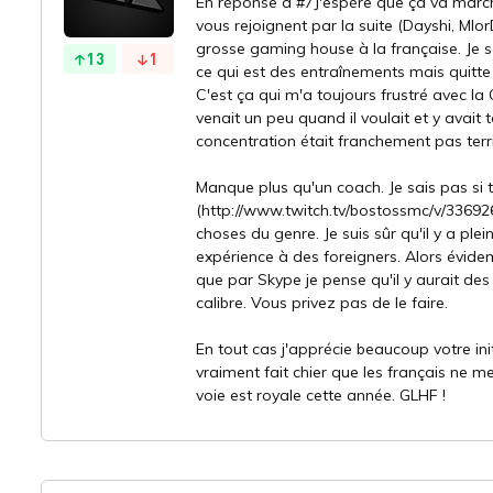
En réponse a #7J'espère que ça va marcher
vous rejoignent par la suite (Dayshi, MlorD
grosse gaming house à la française. Je 
13
1
ce qui est des entraînements mais quitte 
C'est ça qui m'a toujours frustré avec la 
venait un peu quand il voulait et y avait 
concentration était franchement pas terrib
Manque plus qu'un coach. Je sais pas si 
(http://www.twitch.tv/bostossmc/v/33692
choses du genre. Je suis sûr qu'il y a pl
expérience à des foreigners. Alors évide
que par Skype je pense qu'il y aurait des
calibre. Vous privez pas de le faire.
En tout cas j'apprécie beaucoup votre ini
vraiment fait chier que les français ne 
voie est royale cette année. GLHF !