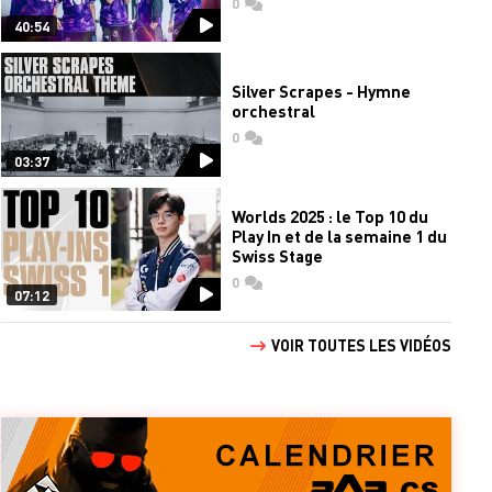
0
commentaires
40:54
Silver Scrapes - Hymne
orchestral
0
commentaires
03:37
Worlds 2025 : le Top 10 du
Play In et de la semaine 1 du
Swiss Stage
0
commentaires
07:12
VOIR TOUTES LES VIDÉOS