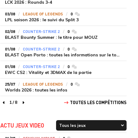
LCK 2026 : Rounds 3-4
03/08
LEAGUE OF LEGENDS
0
commentaires
LPL saison 2026 : le suivi du Split 3
02/08
COUNTER-STRIKE 2
0
commentaires
BLAST Bounty Summer : le titre pour MOUZ
01/08
COUNTER-STRIKE 2
0
commentaires
BLAST Open Porto : toutes les informations sur le tournoi
01/08
COUNTER-STRIKE 2
0
commentaires
EWC CS2 : Vitality et 3DMAX de la partie
25/07
LEAGUE OF LEGENDS
0
commentaires
Worlds 2026 : toutes les infos
1
/
8
TOUTES LES COMPÉTITIONS
page précédente
page suivante
ACTU JEUX VIDEO