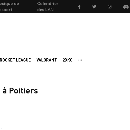
exique de
Calendrier
Facebook
Twitter
Instagram
'esport
des LAN
Di
ROCKET LEAGUE
VALORANT
2XKO
AUTRES PORTAILS
 à Poitiers