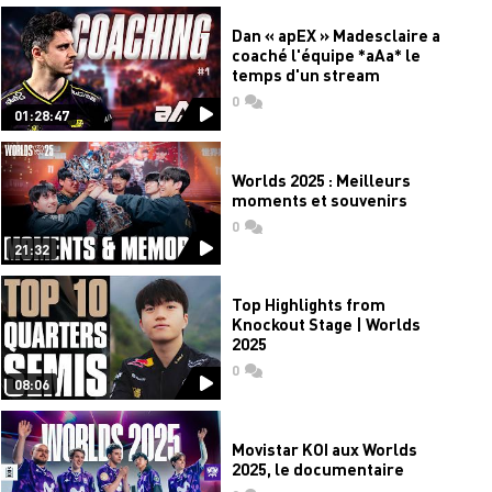
Dan « apEX » Madesclaire a
coaché l'équipe *aAa* le
temps d'un stream
0
commentaires
01:28:47
Worlds 2025 : Meilleurs
moments et souvenirs
0
commentaires
21:32
Top Highlights from
Knockout Stage | Worlds
2025
0
commentaires
08:06
Movistar KOI aux Worlds
2025, le documentaire