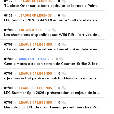
09:39
LEAGUE OF LEGENDS
0
commentaires
T1 place Oner sur le banc et titularise le rookie Painter face à Hanwha Life Esports
09:08
LEAGUE OF LEGENDS
0
commentaires
LEC Summer 2026 : GIANTX enfonce Shifters et décroche sa première victoire
07/08
LOL WILD RIFT
0
commentaires
Les champions disponibles sur Wild Rift : l'arrivée de Cho'Gath
07/08
LEAGUE OF LEGENDS
0
commentaires
« La confiance est de retour » Tom et Faker débriefent la victoire convaincante de T1 face à Dplus KIA
07/08
COUNTER-STRIKE 2
0
commentaires
Gentle Mates acte son retrait de Counter-Strike 2, le roster ibérique libéré
07/08
LEAGUE OF LEGENDS
0
commentaires
« Je nous ai fait perdre ce match » Homme assume la responsabilité de la défaite de HLE face à Gen.G
07/08
LEAGUE OF LEGENDS
0
commentaires
LEC Summer Split 2026 : présentation et enjeux de la troisième semaine de compétition
07/08
LEAGUE OF LEGENDS
0
commentaires
Mercato LoL LPL : le grand ménage continue chez Weibo Gaming, Jiejie quitte le navire au profit de Xiaohao