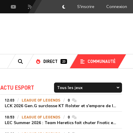
S'inscrire
Connexion
DarkMode
scord
Youtube
Flux RSS
DIRECT
COMMUNAUTÉ
23
RECHERCHE
ACTU ESPORT
12:03
LEAGUE OF LEGENDS
0
commentaires
LCK 2026 Gen.G surclasse KT Rolster et s'empare de la deuxième place du Legend Group
10:53
LEAGUE OF LEGENDS
0
commentaires
LEC Summer 2026 : Team Heretics fait chuter Fnatic et lance enfin sa saison estivale