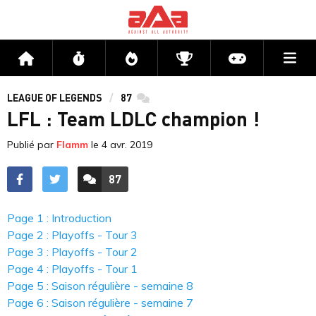
Me
Accueil
Flux
Directs
Compétitions
Actu jeux v
LEAGUE OF LEGENDS
87
commentaires
LFL : Team LDLC champion !
Publié par
Flamm
le
4 avr. 2019
87
ACCÉDER AUX
COMMENTAIRES
Page 1 : Introduction
Page 2 : Playoffs - Tour 3
Page 3 : Playoffs - Tour 2
Page 4 : Playoffs - Tour 1
Page 5 : Saison régulière - semaine 8
Page 6 : Saison régulière - semaine 7