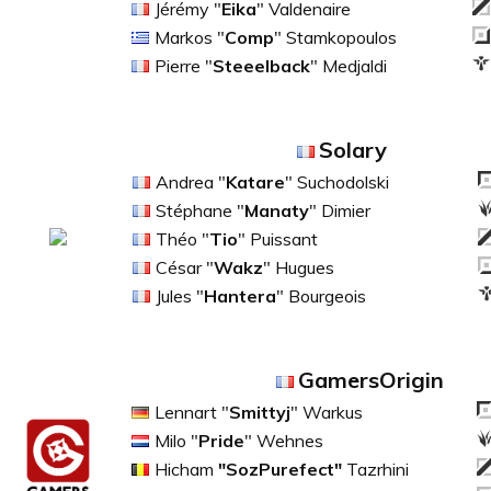
Jérémy "
Eika
" Valdenaire
Markos "
Comp
" Stamkopoulos
Pierre "
Steeelback
" Medjaldi
Solary
Andrea "
Katare
" Suchodolski
Stéphane "
Manaty
" Dimier
Théo "
Tio
" Puissant
César "
Wakz
" Hugues
Jules "
Hantera
" Bourgeois
GamersOrigin
Lennart "
Smittyj
" Warkus
Milo "
Pride
" Wehnes
Hicham
"SozPurefect"
Tazrhini