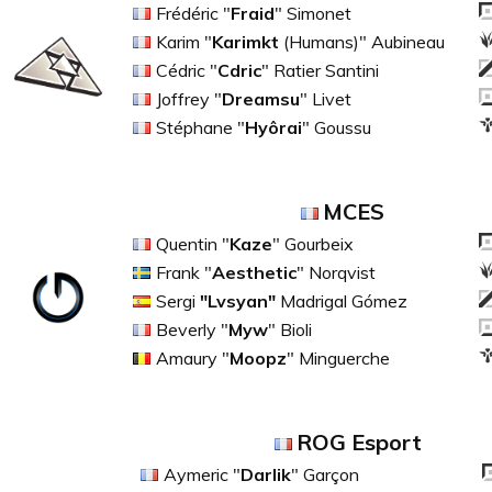
Frédéric "
Fraid
" Simonet
Karim "
Karimkt
(Humans)" Aubineau
Cédric "
Cdric
" Ratier Santini
Joffrey "
Dreamsu
" Livet
Stéphane "
Hyôrai
" Goussu
MCES
Quentin "
Kaze
" Gourbeix
Frank "
Aesthetic
" Norqvist
Sergi
"Lvsyan"
Madrigal Gómez
Beverly "
Myw
" Bioli
Amaury "
Moopz
" Minguerche
ROG Esport
Aymeric "
Darlik
" Garçon