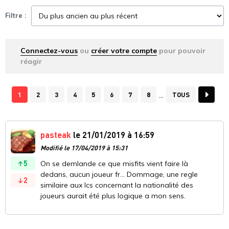
Filtre :
Connectez-vous
ou
créer votre compte
pour pouvoir
réagir
1
2
3
4
5
6
7
8
TOUS
pasteak
le 21/01/2019 à 16:59
Modifié le 17/04/2019 à 15:31
5
On se demlande ce que misfits vient faire là
dedans, aucun joueur fr... Dommage, une regle
2
similaire aux lcs concernant la nationalité des
joueurs aurait été plus logique a mon sens.