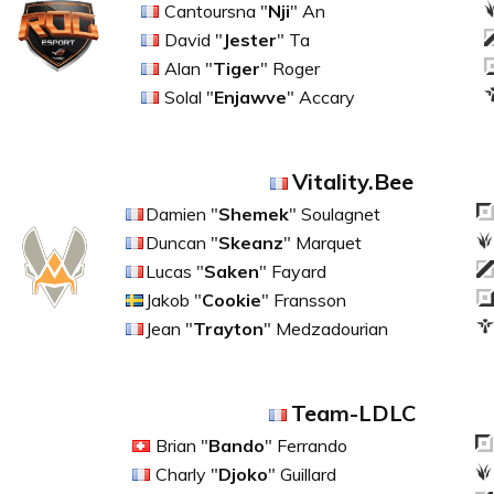
Cantoursna "
Nji
" An
David "
Jester
" Ta
Alan "
Tiger
" Roger
Solal "
Enjawve
" Accary
Vitality.Bee
Damien "
Shemek
" Soulagnet
Duncan "
Skeanz
" Marquet
Lucas "
Saken
" Fayard
Jakob "
Cookie
" Fransson
Jean "
Trayton
" Medzadourian
Team-LDLC
Brian "
Bando
" Ferrando
Charly "
Djoko
" Guillard