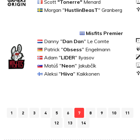
Scott
"Tonerre"
Menard
Morgan "
HustlinBeasT
" Granberg
Misfits Premier
Danny "
Dan
Dan
" Le Comte
Patrick "
Obsess
" Engelmann
Adam "
LIDER
" Ilyasov
Matúš "
Neon
" Jakubčík
Aleksi "
Hiiva
" Kaikkonen
1
2
3
4
5
6
7
8
9
10
11
12
13
14