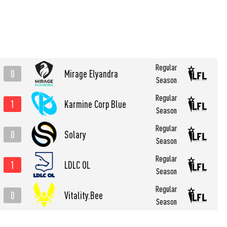
Regular
0
Mirage Elyandra
Season
Regular
1
Karmine Corp Blue
Season
Regular
0
Solary
Season
Regular
1
LDLC OL
Season
Regular
0
Vitality.Bee
Season