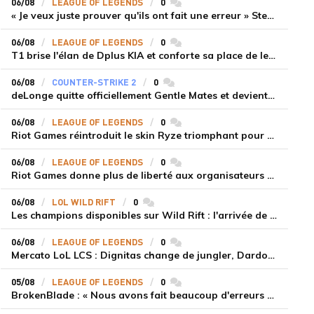
06/08
LEAGUE OF LEGENDS
0
commentaires
« Je veux juste prouver qu'ils ont fait une erreur » Stend se confie sur son mercato chaotique et ses ambitions avec Shifters
06/08
LEAGUE OF LEGENDS
0
commentaires
T1 brise l'élan de Dplus KIA et conforte sa place de leader en LCK 2026 Rounds 3-4
06/08
COUNTER-STRIKE 2
0
commentaires
deLonge quitte officiellement Gentle Mates et devient agent libre
06/08
LEAGUE OF LEGENDS
0
commentaires
Riot Games réintroduit le skin Ryze triomphant pour récompenser la scène amateur
06/08
LEAGUE OF LEGENDS
0
commentaires
Riot Games donne plus de liberté aux organisateurs de tournois locaux sur League of Legends
06/08
LOL WILD RIFT
0
commentaires
Les champions disponibles sur Wild Rift : l'arrivée de Cho'Gath
06/08
LEAGUE OF LEGENDS
0
commentaires
Mercato LoL LCS : Dignitas change de jungler, Dardoch fait son retour en LCS, eXyu annonce sa retraite
05/08
LEAGUE OF LEGENDS
0
commentaires
BrokenBlade : « Nous avons fait beaucoup d'erreurs bêtes, mais une victoire reste une victoire et c'est une chose dont on peut se réjouir »