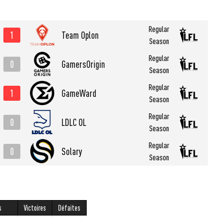
Regular
1
Team Oplon
Season
Regular
0
GamersOrigin
Season
Regular
1
GameWard
Season
Regular
0
LDLC OL
Season
Regular
0
Solary
Season
s
Victoires
Défaites