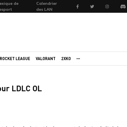
exique de
Calendrier
Facebook
Twitter
Instagram
'esport
des LAN
Di
ROCKET LEAGUE
VALORANT
2XKO
AUTRES PORTAILS
pour LDLC OL