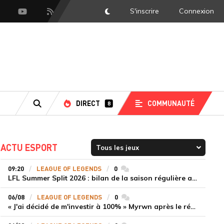
S'inscrire
Connexion
DarkMode
scord
Youtube
Flux RSS
DIRECT
COMMUNAUTÉ
8
RECHERCHE
ACTU ESPORT
09:20
LEAGUE OF LEGENDS
0
commentaires
LFL Summer Split 2026 : bilan de la saison régulière avec Solary en tête
06/08
LEAGUE OF LEGENDS
0
commentaires
« J'ai décidé de m'investir à 100% » Myrwn après le réveil de Movistar KOI face à Fnatic