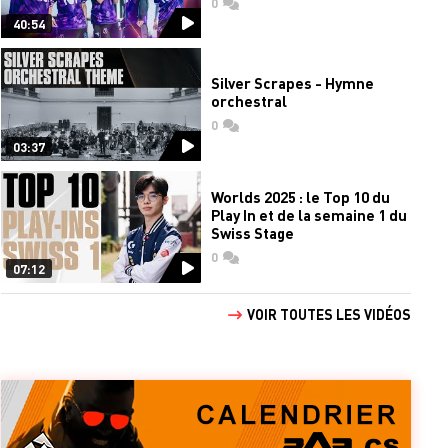
0
commentaires
40:54
Silver Scrapes - Hymne
orchestral
0
commentaires
03:37
Worlds 2025 : le Top 10 du
Play In et de la semaine 1 du
Swiss Stage
0
commentaires
07:12
VOIR TOUTES LES VIDÉOS