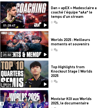
Dan « apEX » Madesclaire a
coaché l'équipe *aAa* le
temps d'un stream
0
commentaires
01:28:47
Worlds 2025 : Meilleurs
moments et souvenirs
0
commentaires
21:32
Top Highlights from
Knockout Stage | Worlds
2025
0
commentaires
08:06
Movistar KOI aux Worlds
2025, le documentaire