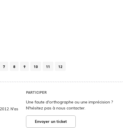
7
8
9
10
11
12
PARTICIPER
Une faute d'orthographe ou une imprécision ?
N'hésitez pas à nous contacter.
2012. N'as
Envoyer un ticket