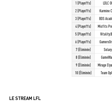
1 (Playoffs)
LDLC O
2 (Playoffs)
Karmine 
3 (Playoffs)
BDS Acad
4 (Playoffs)
Misfits Pr
5 (Playoffs)
Vitality.
6 (Playoffs)
GamersOr
7 (Éliminée)
Solary
8 (Éliminée)
GameWa
9 (Éliminée)
Mirage Ely
10 (Éliminée)
Team Op
LE STREAM LFL