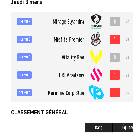
Jeudi 3 mars
0
Mirage Elyandra
vs
TERMINÉ
1
Misfits Premier
vs
TERMINÉ
0
Vitality.Bee
vs
TERMINÉ
1
BDS Academy
vs
TERMINÉ
1
Karmine Corp Blue
vs
TERMINÉ
CLASSEMENT GÉNÉRAL
Rang
Équipe