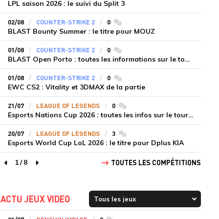
LPL saison 2026 : le suivi du Split 3
02/08
COUNTER-STRIKE 2
0
commentaires
BLAST Bounty Summer : le titre pour MOUZ
01/08
COUNTER-STRIKE 2
0
commentaires
BLAST Open Porto : toutes les informations sur le tournoi
01/08
COUNTER-STRIKE 2
0
commentaires
EWC CS2 : Vitality et 3DMAX de la partie
21/07
LEAGUE OF LEGENDS
0
commentaires
Esports Nations Cup 2026 : toutes les infos sur le tournoi
20/07
LEAGUE OF LEGENDS
3
commentaires
Esports World Cup LoL 2026 : le titre pour Dplus KIA
1
/
8
TOUTES LES COMPÉTITIONS
page précédente
page suivante
ACTU JEUX VIDEO