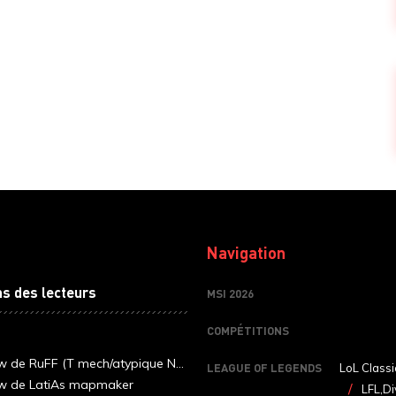
Navigation
ns des lecteurs
MSI 2026
COMPÉTITIONS
ew de RuFF (T mech/atypique N...
LEAGUE OF LEGENDS
LoL Classi
ew de LatiAs mapmaker
LFL,Di