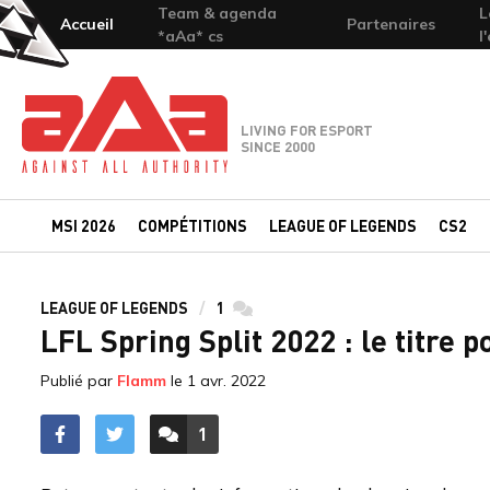
Team & agenda
L
Accueil
Partenaires
*aAa* cs
l
Team-aAa - against All authority
LIVING FOR ESPORT
SINCE 2000
MSI 2026
COMPÉTITIONS
LEAGUE OF LEGENDS
CS2
LEAGUE OF LEGENDS
1
commentaires
LFL Spring Split 2022 : le titre 
Publié par
Flamm
le
1 avr. 2022
1
ACCÉDER AUX
COMMENTAIRES