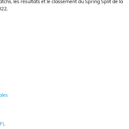
chs, les résultats et le classement du Spring Split de la
022.
ales
LFL