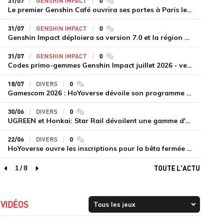
31/07
GENSHIN IMPACT
0
commentaires
Le premier Genshin Café ouvrira ses portes à Paris le 14 août
31/07
GENSHIN IMPACT
0
commentaires
Genshin Impact déploiera sa version 7.0 et la région de Snezhnaya le 12 août
31/07
GENSHIN IMPACT
0
commentaires
Codes primo-gemmes Genshin Impact juillet 2026 - version 7.0
18/07
DIVERS
0
commentaires
Gamescom 2026 : HoYoverse dévoile son programme et présente deux nouveaux jeux inédits
30/06
DIVERS
0
commentaires
UGREEN et Honkai: Star Rail dévoilent une gamme d'accessoires de recharge en édition limitée
22/06
DIVERS
0
commentaires
HoYoverse ouvre les inscriptions pour la bêta fermée de Honkai : Nexus Anima
1
/
8
TOUTE L'ACTU
page précédente
page suivante
VIDÉOS