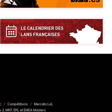
c
Compétitions
Mercato LoL
v 2, MNT, ERL et EMEA Masters