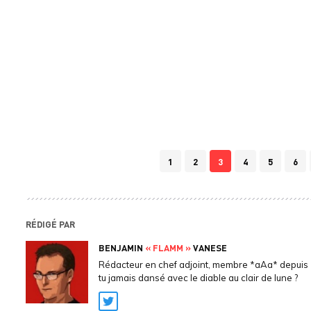
1
2
3
4
5
6
RÉDIGÉ PAR
BENJAMIN
« FLAMM »
VANESE
Rédacteur en chef adjoint, membre *aAa* depuis 
tu jamais dansé avec le diable au clair de lune ?
Twitter