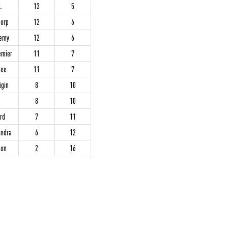
L
13
5
Corp
12
6
emy
12
6
emier
11
7
Bee
11
7
igin
8
10
8
10
rd
7
11
andra
6
12
lon
2
16