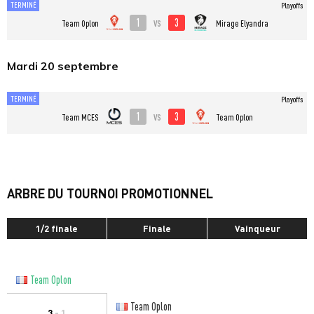
TERMINÉ
Playoffs
1
3
vs
Team Oplon
Mirage Elyandra
Mardi 20 septembre
TERMINÉ
Playoffs
1
3
vs
Team MCES
Team Oplon
ARBRE DU TOURNOI PROMOTIONNEL
1/2 finale
Finale
Vainqueur
Team Oplon
Team Oplon
3
- 1