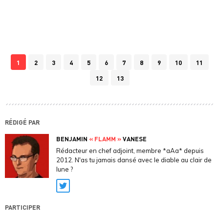
1
2
3
4
5
6
7
8
9
10
11
12
13
RÉDIGÉ PAR
BENJAMIN
« FLAMM »
VANESE
Rédacteur en chef adjoint, membre *aAa* depuis
2012. N'as tu jamais dansé avec le diable au clair de
lune ?
Twitter
PARTICIPER