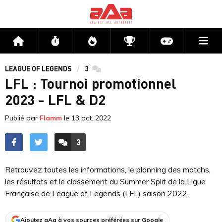
Me
Accueil
Flux
Directs
Compétitions
Actu jeux v
LEAGUE OF LEGENDS
3
commentaires
LFL : Tournoi promotionnel
2023 - LFL & D2
Publié par
Flamm
le
13 oct. 2022
3
ACCÉDER AUX
COMMENTAIRES
Retrouvez toutes les informations, le planning des matchs,
les résultats et le classement du Summer Split de la Ligue
Française de League of Legends (LFL) saison 2022.
Ajoutez aAa à vos sources préférées sur Google