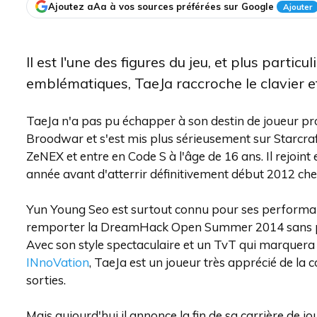
Ajoutez aAa à vos sources préférées sur Google
Ajouter
Il est l'une des figures du jeu, et plus partic
emblématiques, TaeJa raccroche le clavier et
TaeJa n'a pas pu échapper à son destin de joueur profe
Broodwar et s'est mis plus sérieusement sur Starcraft
ZeNEX et entre en Code S à l'âge de 16 ans. Il rejoint
année avant d'atterrir définitivement début 2012 ch
Yun Young Seo est surtout connu pour ses performanc
remporter la DreamHack Open Summer 2014 sans per
Avec son style spectaculaire et un TvT qui marquera 
INnoVation
, TaeJa est un joueur très apprécié de 
sorties.
Mais aujourd'hui il annonce la fin de sa carrière de joue