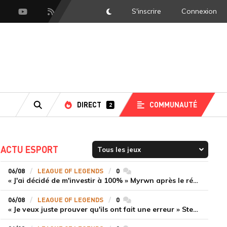
S'inscrire
Connexion
DarkMode
scord
Youtube
Flux RSS
DIRECT
COMMUNAUTÉ
2
RECHERCHE
ACTU ESPORT
06/08
LEAGUE OF LEGENDS
0
commentaires
« J'ai décidé de m'investir à 100% » Myrwn après le réveil de Movistar KOI face à Fnatic
06/08
LEAGUE OF LEGENDS
0
commentaires
« Je veux juste prouver qu'ils ont fait une erreur » Stend se confie sur son mercato chaotique et ses ambitions avec Shifters