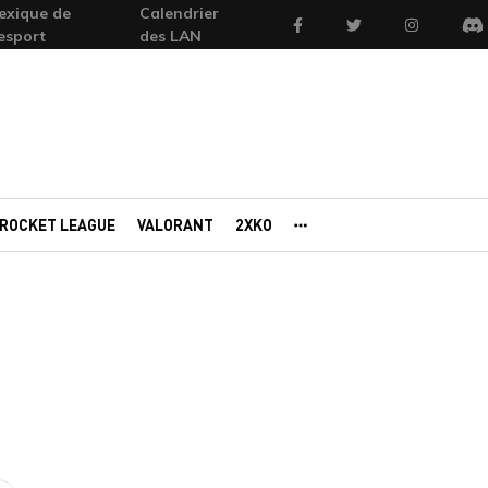
exique de
Calendrier
Facebook
Twitter
Instagram
'esport
des LAN
Di
ROCKET LEAGUE
VALORANT
2XKO
AUTRES PORTAILS