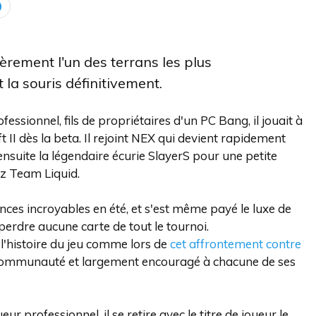
ulièrement l'un des terrans les plus
 la souris définitivement.
ssionnel, fils de propriétaires d'un PC Bang, il jouait à
 II dès la beta. Il rejoint NEX qui devient rapidement
 ensuite la légendaire écurie SlayerS pour une petite
ez Team Liquid.
es incroyables en été, et s'est même payé le luxe de
dre aucune carte de tout le tournoi.
l'histoire du jeu comme lors de
cet affrontement contre
la communauté et largement encouragé à chacune de ses
ur professionnel, il se retire avec le titre de joueur le