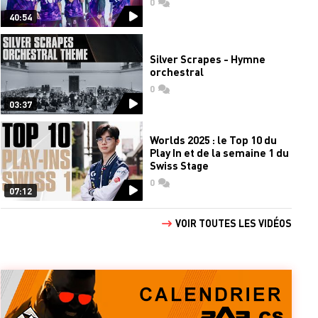
0
commentaires
40:54
Silver Scrapes - Hymne
orchestral
0
commentaires
03:37
Worlds 2025 : le Top 10 du
Play In et de la semaine 1 du
Swiss Stage
0
commentaires
07:12
VOIR TOUTES LES VIDÉOS