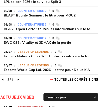
LPL saison 2026 : le suivi du Split 3
02/08
COUNTER-STRIKE 2
0
commentaires
BLAST Bounty Summer : le titre pour MOUZ
01/08
COUNTER-STRIKE 2
0
commentaires
BLAST Open Porto : toutes les informations sur le tournoi
01/08
COUNTER-STRIKE 2
0
commentaires
EWC CS2 : Vitality et 3DMAX de la partie
21/07
LEAGUE OF LEGENDS
0
commentaires
Esports Nations Cup 2026 : toutes les infos sur le tournoi
20/07
LEAGUE OF LEGENDS
3
commentaires
Esports World Cup LoL 2026 : le titre pour Dplus KIA
1
/
8
TOUTES LES COMPÉTITIONS
page précédente
page suivante
ACTU JEUX VIDEO