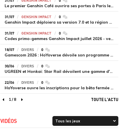
31/07
GENSHIN IMPACT
0
commentaires
Le premier Genshin Café ouvrira ses portes à Paris le 14 août
31/07
GENSHIN IMPACT
0
commentaires
Genshin Impact déploiera sa version 7.0 et la région de Snezhnaya le 12 août
31/07
GENSHIN IMPACT
0
commentaires
Codes primo-gemmes Genshin Impact juillet 2026 - version 7.0
18/07
DIVERS
0
commentaires
Gamescom 2026 : HoYoverse dévoile son programme et présente deux nouveaux jeux inédits
30/06
DIVERS
0
commentaires
UGREEN et Honkai: Star Rail dévoilent une gamme d'accessoires de recharge en édition limitée
22/06
DIVERS
0
commentaires
HoYoverse ouvre les inscriptions pour la bêta fermée de Honkai : Nexus Anima
1
/
8
TOUTE L'ACTU
page précédente
page suivante
VIDÉOS