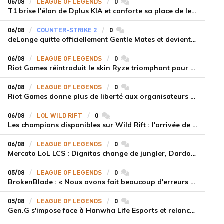
06/08
LEAGUE OF LEGENDS
0
commentaires
T1 brise l'élan de Dplus KIA et conforte sa place de leader en LCK 2026 Rounds 3-4
06/08
COUNTER-STRIKE 2
0
commentaires
deLonge quitte officiellement Gentle Mates et devient agent libre
06/08
LEAGUE OF LEGENDS
0
commentaires
Riot Games réintroduit le skin Ryze triomphant pour récompenser la scène amateur
06/08
LEAGUE OF LEGENDS
0
commentaires
Riot Games donne plus de liberté aux organisateurs de tournois locaux sur League of Legends
06/08
LOL WILD RIFT
0
commentaires
Les champions disponibles sur Wild Rift : l'arrivée de Cho'Gath
06/08
LEAGUE OF LEGENDS
0
commentaires
Mercato LoL LCS : Dignitas change de jungler, Dardoch fait son retour en LCS, eXyu annonce sa retraite
05/08
LEAGUE OF LEGENDS
0
commentaires
BrokenBlade : « Nous avons fait beaucoup d'erreurs bêtes, mais une victoire reste une victoire et c'est une chose dont on peut se réjouir »
05/08
LEAGUE OF LEGENDS
0
commentaires
Gen.G s'impose face à Hanwha Life Esports et relance sa dynamique en LCK