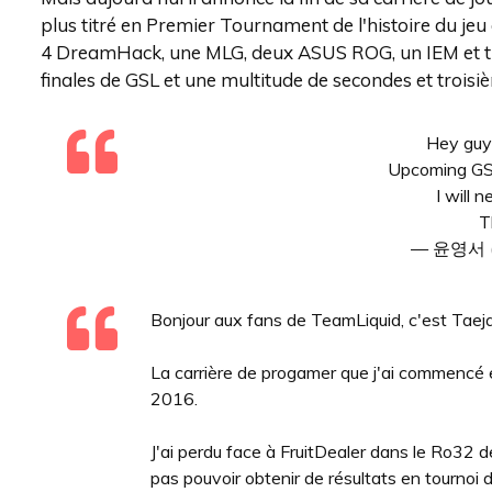
plus titré en Premier Tournament de l'histoire du jeu
4 DreamHack, une MLG, deux ASUS ROG, un IEM et t
finales de GSL et une multitude de secondes et troisi
Hey guys
Upcoming GSL
I will 
T
— 윤영서 (
Bonjour aux fans de TeamLiquid, c'est Taeja
La carrière de progamer que j'ai commencé e
2016.
J'ai perdu face à FruitDealer dans le Ro32 d
pas pouvoir obtenir de résultats en tournoi 