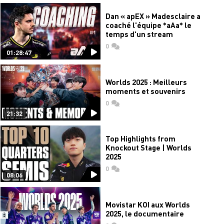
Dan « apEX » Madesclaire a
coaché l'équipe *aAa* le
temps d'un stream
0
commentaires
01:28:47
Worlds 2025 : Meilleurs
moments et souvenirs
0
commentaires
21:32
Top Highlights from
Knockout Stage | Worlds
2025
0
commentaires
08:06
Movistar KOI aux Worlds
2025, le documentaire