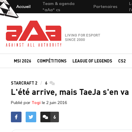
Team & agenda
L
Accueil
Partenaires
*aAa* cs
l
Team-aAa - against All authority
LIVING FOR ESPORT
SINCE 2000
MSI 2026
COMPÉTITIONS
LEAGUE OF LEGENDS
CS2
STARCRAFT 2
6
commentaires
L'été arrive, mais TaeJa s'en va
Publié par
Togi
le
2 juin 2016
6
ACCÉDER AUX
COMMENTAIRES