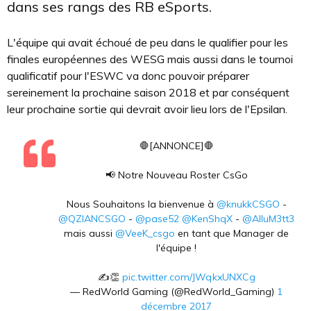
dans ses rangs des RB eSports.
L'équipe qui avait échoué de peu dans le qualifier pour les
finales européennes des WESG mais aussi dans le tournoi
qualificatif pour l'ESWC va donc pouvoir préparer
sereinement la prochaine saison 2018 et par conséquent
leur prochaine sortie qui devrait avoir lieu lors de l'Epsilan.
🛑[ANNONCE]🛑
📢 Notre Nouveau Roster CsGo
Nous Souhaitons la bienvenue à
@knukkCSGO
-
@QZIANCSGO
-
@pase52
@KenShqX
-
@AlluM3tt3
mais aussi
@VeeK_csgo
en tant que Manager de
l'équipe !
✍️👏
pic.twitter.com/JWqkxUNXCg
— RedWorld Gaming (@RedWorld_Gaming)
1
décembre 2017