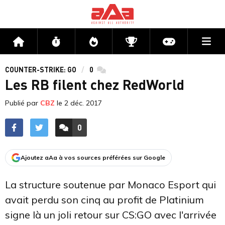
Me
Accueil
Flux
Directs
Compétitions
Actu jeux v
COUNTER-STRIKE: GO
0
commentaires
Les RB filent chez RedWorld
Publié par
CBZ
le
2 déc. 2017
0
ACCÉDER AUX
COMMENTAIRES
Ajoutez aAa à vos sources préférées sur Google
La structure soutenue par Monaco Esport qui
avait perdu son cinq au profit de Platinium
signe là un joli retour sur CS:GO avec l'arrivée