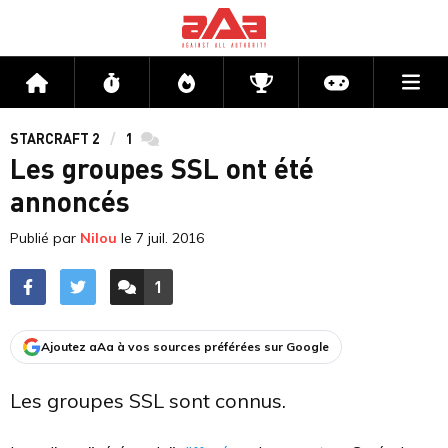
Me
Accueil
Flux
Directs
Compétitions
Actu jeux v
STARCRAFT 2
1
commentaires
Les groupes SSL ont été
annoncés
Publié par
Nilou
le
7 juil. 2016
1
ACCÉDER AUX
COMMENTAIRES
Ajoutez aAa à vos sources préférées sur Google
Les groupes SSL sont connus.