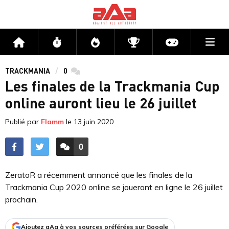
Me
Accueil
Flux
Directs
Compétitions
Actu jeux v
TRACKMANIA
0
commentaires
Les finales de la Trackmania Cup
online auront lieu le 26 juillet
Publié par
Flamm
le
13 juin 2020
0
ACCÉDER AUX
COMMENTAIRES
ZeratoR a récemment annoncé que les finales de la
Trackmania Cup 2020 online se joueront en ligne le 26 juillet
prochain.
Ajoutez aAa à vos sources préférées sur Google