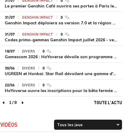
31/07
GENSHIN IMPACT
0
commentaires
Le premier Genshin Café ouvrira ses portes à Paris le 14 août
31/07
GENSHIN IMPACT
0
commentaires
Genshin Impact déploiera sa version 7.0 et la région de Snezhnaya le 12 août
31/07
GENSHIN IMPACT
0
commentaires
Codes primo-gemmes Genshin Impact juillet 2026 - version 7.0
18/07
DIVERS
0
commentaires
Gamescom 2026 : HoYoverse dévoile son programme et présente deux nouveaux jeux inédits
30/06
DIVERS
0
commentaires
UGREEN et Honkai: Star Rail dévoilent une gamme d'accessoires de recharge en édition limitée
22/06
DIVERS
0
commentaires
HoYoverse ouvre les inscriptions pour la bêta fermée de Honkai : Nexus Anima
1
/
8
TOUTE L'ACTU
page précédente
page suivante
VIDÉOS