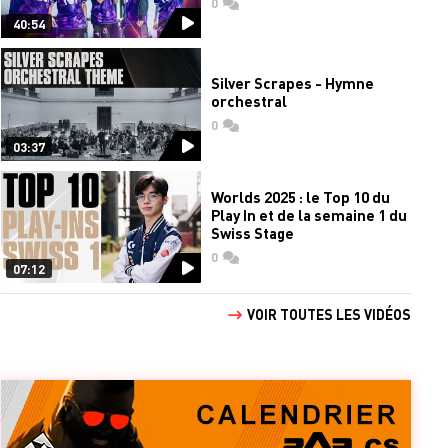
0
commentaires
40:54
Silver Scrapes - Hymne
orchestral
0
commentaires
03:37
Worlds 2025 : le Top 10 du
Play In et de la semaine 1 du
Swiss Stage
0
commentaires
07:12
VOIR TOUTES LES VIDÉOS