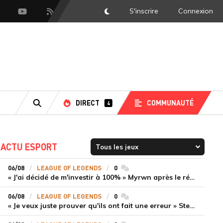
S'inscrire
Connexion
DarkMode
scord
Youtube
Flux RSS
DIRECT
COMMUNAUTÉ
4
RECHERCHE
ACTU ESPORT
06/08
LEAGUE OF LEGENDS
0
commentaires
« J'ai décidé de m'investir à 100% » Myrwn après le réveil de Movistar KOI face à Fnatic
06/08
LEAGUE OF LEGENDS
0
commentaires
« Je veux juste prouver qu'ils ont fait une erreur » Stend se confie sur son mercato chaotique et ses ambitions avec Shifters