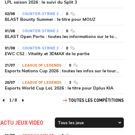
LPL saison 2026 : le suivi du Split 3
02/08
COUNTER-STRIKE 2
0
commentaires
BLAST Bounty Summer : le titre pour MOUZ
01/08
COUNTER-STRIKE 2
0
commentaires
BLAST Open Porto : toutes les informations sur le tournoi
01/08
COUNTER-STRIKE 2
0
commentaires
EWC CS2 : Vitality et 3DMAX de la partie
21/07
LEAGUE OF LEGENDS
0
commentaires
Esports Nations Cup 2026 : toutes les infos sur le tournoi
20/07
LEAGUE OF LEGENDS
3
commentaires
Esports World Cup LoL 2026 : le titre pour Dplus KIA
1
/
8
TOUTES LES COMPÉTITIONS
page précédente
page suivante
ACTU JEUX VIDEO