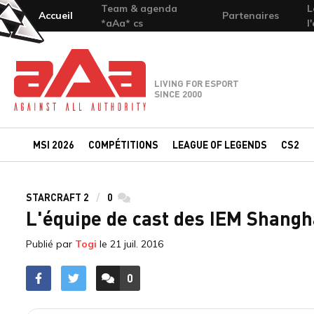
Team & agenda
L
Accueil
Partenaires
*aAa* cs
l
Team-aAa - against All authority
LIVING FOR ESPORT
SINCE 2000
MSI 2026
COMPÉTITIONS
LEAGUE OF LEGENDS
CS2
STARCRAFT 2
0
commentaires
L'équipe de cast des IEM Shangh
Publié par
Togi
le
21 juil. 2016
0
ACCÉDER AUX
COMMENTAIRES