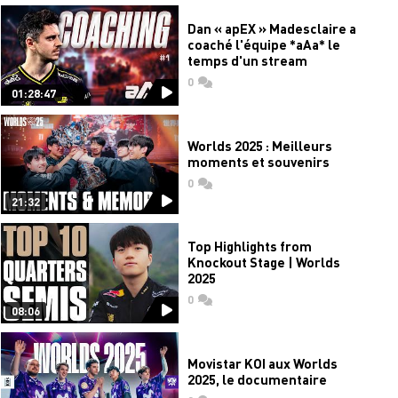
Dan « apEX » Madesclaire a
coaché l'équipe *aAa* le
temps d'un stream
0
commentaires
01:28:47
Worlds 2025 : Meilleurs
moments et souvenirs
0
commentaires
21:32
Top Highlights from
Knockout Stage | Worlds
2025
0
commentaires
08:06
Movistar KOI aux Worlds
2025, le documentaire