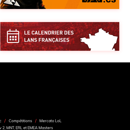
c
Compétitions
Mercato LoL
v 2, MNT, ERL et EMEA Masters