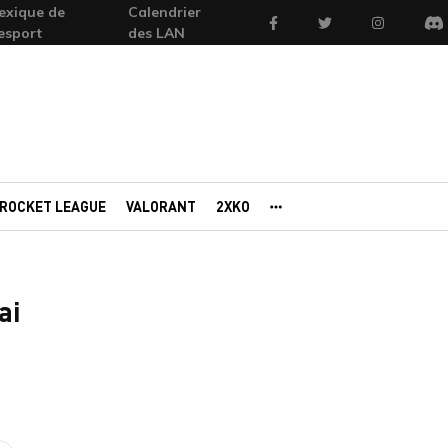
exique de
Calendrier
Facebook
Twitter
Instagram
'esport
des LAN
Di
ROCKET LEAGUE
VALORANT
2XKO
AUTRES PORTAILS
ai