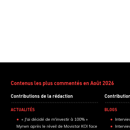
Contenus les plus commentés en Août 2026
Contributions de la rédaction
Contributio
ACTUALITÉS
BLOGS
« J'ai décidé de m'investir à 100% »
Intervi
Myrwn après le réveil de Movistar KOI face
Intervi