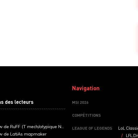
Navigation
ns des lecteurs
MSI 2026
COMPÉTITIONS
ew de RuFF (T mech/atypique N...
LEAGUE OF LEGENDS
LoL Classi
ew de LatiAs mapmaker
LFL,Di