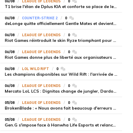
06/08
LEAGUE OF LEGENDS
0
commentaires
T1 brise l'élan de Dplus KIA et conforte sa place de leader en LCK 2026 Rounds 3-4
06/08
COUNTER-STRIKE 2
0
commentaires
deLonge quitte officiellement Gentle Mates et devient agent libre
06/08
LEAGUE OF LEGENDS
0
commentaires
Riot Games réintroduit le skin Ryze triomphant pour récompenser la scène amateur
06/08
LEAGUE OF LEGENDS
0
commentaires
Riot Games donne plus de liberté aux organisateurs de tournois locaux sur League of Legends
06/08
LOL WILD RIFT
0
commentaires
Les champions disponibles sur Wild Rift : l'arrivée de Cho'Gath
06/08
LEAGUE OF LEGENDS
0
commentaires
Mercato LoL LCS : Dignitas change de jungler, Dardoch fait son retour en LCS, eXyu annonce sa retraite
05/08
LEAGUE OF LEGENDS
0
commentaires
BrokenBlade : « Nous avons fait beaucoup d'erreurs bêtes, mais une victoire reste une victoire et c'est une chose dont on peut se réjouir »
05/08
LEAGUE OF LEGENDS
0
commentaires
Gen.G s'impose face à Hanwha Life Esports et relance sa dynamique en LCK