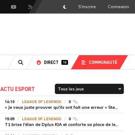
S'inscrire
Connexion
DarkMode
scord
Youtube
Flux RSS
DIRECT
COMMUNAUTÉ
10
RECHERCHE
ACTU ESPORT
16:10
LEAGUE OF LEGENDS
0
commentaires
« Je veux juste prouver qu'ils ont fait une erreur » Stend se confie sur son mercato chaotique et ses ambitions avec Shifters
15:05
LEAGUE OF LEGENDS
0
commentaires
T1 brise l'élan de Dplus KIA et conforte sa place de leader en LCK 2026 Rounds 3-4