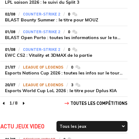
LPL saison 2026 : le suivi du Split 3
02/08
COUNTER-STRIKE 2
0
commentaires
BLAST Bounty Summer : le titre pour MOUZ
01/08
COUNTER-STRIKE 2
0
commentaires
BLAST Open Porto : toutes les informations sur le tournoi
01/08
COUNTER-STRIKE 2
0
commentaires
EWC CS2 : Vitality et 3DMAX de la partie
21/07
LEAGUE OF LEGENDS
0
commentaires
Esports Nations Cup 2026 : toutes les infos sur le tournoi
20/07
LEAGUE OF LEGENDS
3
commentaires
Esports World Cup LoL 2026 : le titre pour Dplus KIA
1
/
8
TOUTES LES COMPÉTITIONS
page précédente
page suivante
ACTU JEUX VIDEO