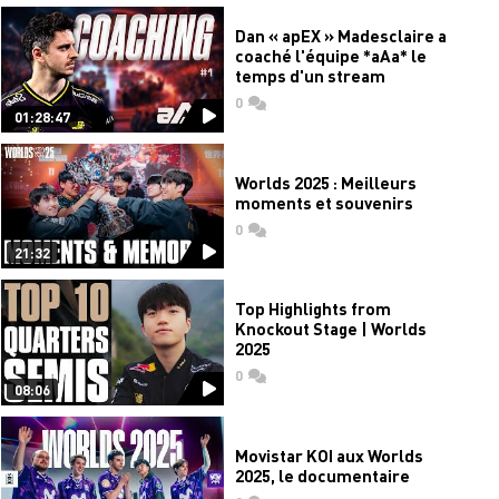
Dan « apEX » Madesclaire a
coaché l'équipe *aAa* le
temps d'un stream
0
commentaires
01:28:47
Worlds 2025 : Meilleurs
moments et souvenirs
0
commentaires
21:32
Top Highlights from
Knockout Stage | Worlds
2025
0
commentaires
08:06
Movistar KOI aux Worlds
2025, le documentaire