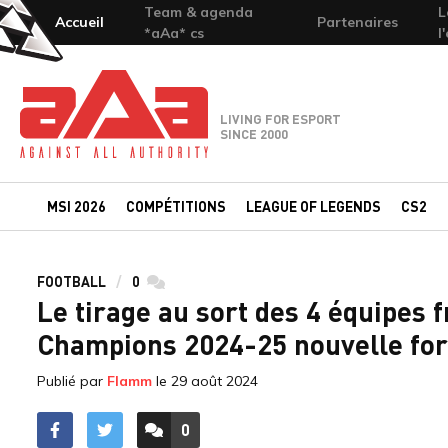
Team & agenda
L
Accueil
Partenaires
*aAa* cs
l
Team-aAa - against All authority
LIVING FOR ESPORT
SINCE 2000
MSI 2026
COMPÉTITIONS
LEAGUE OF LEGENDS
CS2
FOOTBALL
0
commentaires
Le tirage au sort des 4 équipes 
Champions 2024-25 nouvelle fo
Publié par
Flamm
le
29 août 2024
0
ACCÉDER AUX
COMMENTAIRES