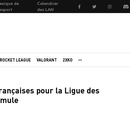
exique de
Calendrier
Facebook
Twitter
Instagram
'esport
des LAN
Di
ROCKET LEAGUE
VALORANT
2XKO
AUTRES PORTAILS
françaises pour la Ligue des
rmule