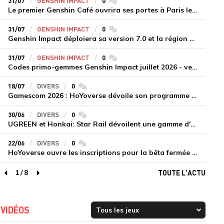
31/07
GENSHIN IMPACT
0
commentaires
Le premier Genshin Café ouvrira ses portes à Paris le 14 août
31/07
GENSHIN IMPACT
0
commentaires
Genshin Impact déploiera sa version 7.0 et la région de Snezhnaya le 12 août
31/07
GENSHIN IMPACT
0
commentaires
Codes primo-gemmes Genshin Impact juillet 2026 - version 7.0
18/07
DIVERS
0
commentaires
Gamescom 2026 : HoYoverse dévoile son programme et présente deux nouveaux jeux inédits
30/06
DIVERS
0
commentaires
UGREEN et Honkai: Star Rail dévoilent une gamme d'accessoires de recharge en édition limitée
22/06
DIVERS
0
commentaires
HoYoverse ouvre les inscriptions pour la bêta fermée de Honkai : Nexus Anima
1
/
8
TOUTE L'ACTU
page précédente
page suivante
VIDÉOS