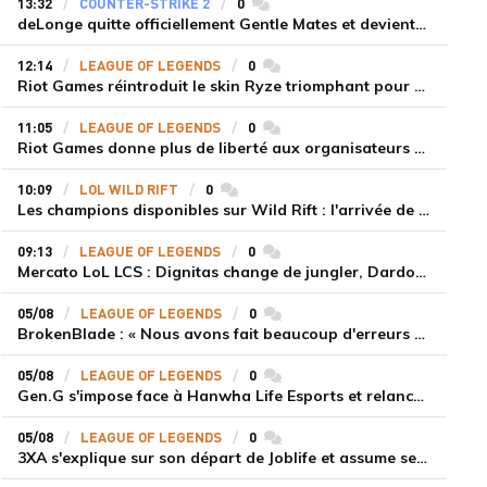
13:32
COUNTER-STRIKE 2
0
commentaires
deLonge quitte officiellement Gentle Mates et devient agent libre
12:14
LEAGUE OF LEGENDS
0
commentaires
Riot Games réintroduit le skin Ryze triomphant pour récompenser la scène amateur
11:05
LEAGUE OF LEGENDS
0
commentaires
Riot Games donne plus de liberté aux organisateurs de tournois locaux sur League of Legends
10:09
LOL WILD RIFT
0
commentaires
Les champions disponibles sur Wild Rift : l'arrivée de Cho'Gath
09:13
LEAGUE OF LEGENDS
0
commentaires
Mercato LoL LCS : Dignitas change de jungler, Dardoch fait son retour en LCS, eXyu annonce sa retraite
05/08
LEAGUE OF LEGENDS
0
commentaires
BrokenBlade : « Nous avons fait beaucoup d'erreurs bêtes, mais une victoire reste une victoire et c'est une chose dont on peut se réjouir »
05/08
LEAGUE OF LEGENDS
0
commentaires
Gen.G s'impose face à Hanwha Life Esports et relance sa dynamique en LCK
05/08
LEAGUE OF LEGENDS
0
commentaires
3XA s'explique sur son départ de Joblife et assume ses torts