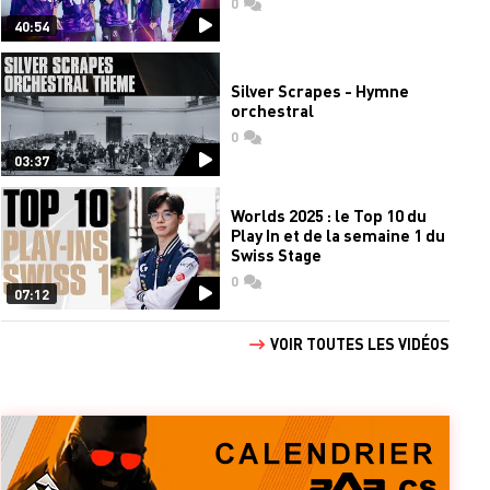
0
commentaires
40:54
Silver Scrapes - Hymne
orchestral
0
commentaires
03:37
Worlds 2025 : le Top 10 du
Play In et de la semaine 1 du
Swiss Stage
0
commentaires
07:12
VOIR TOUTES LES VIDÉOS