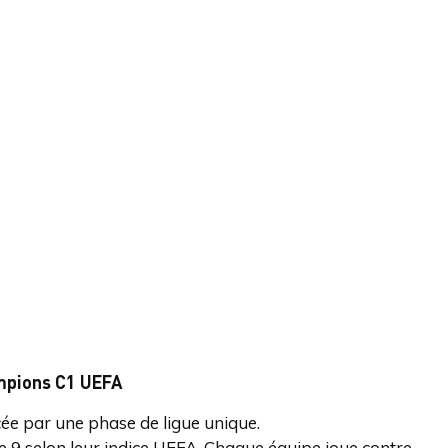
ampions C1 UEFA
ée par une phase de ligue unique.
e 9 selon leur indice UEFA. Chaque équipe joue contre