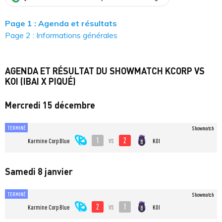
Page 1 : Agenda et résultats
Page 2 : Informations générales
AGENDA ET RÉSULTAT DU SHOWMATCH KCORP VS
KOI (IBAI X PIQUÉ)
Mercredi 15 décembre
TERMINÉ
Showmatch
1
2
vs
Karmine Corp Blue
KOI
Samedi 8 janvier
TERMINÉ
Showmatch
2
1
vs
Karmine Corp Blue
KOI