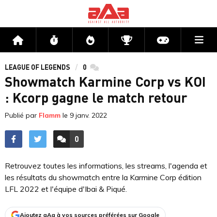
Me
Accueil
Flux
Directs
Compétitions
Actu jeux v
LEAGUE OF LEGENDS
0
commentaires
Showmatch Karmine Corp vs KOI
: Kcorp gagne le match retour
Publié par
Flamm
le
9 janv. 2022
0
ACCÉDER AUX
COMMENTAIRES
Retrouvez toutes les informations, les streams, l'agenda et
les résultats du showmatch entre la Karmine Corp édition
LFL 2022 et l'équipe d'Ibai & Piqué.
Ajoutez aAa à vos sources préférées sur Google