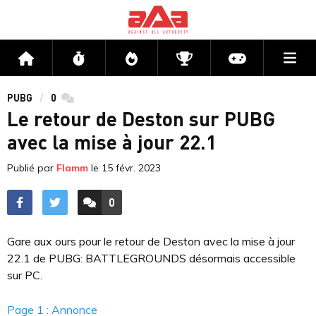
Me
Accueil
Flux
Directs
Compétitions
Actu jeux v
PUBG
0
commentaires
Le retour de Deston sur PUBG
avec la mise à jour 22.1
Publié par
Flamm
le
15 févr. 2023
0
ACCÉDER AUX
COMMENTAIRES
Gare aux ours pour le retour de Deston avec la mise à jour
22.1 de PUBG: BATTLEGROUNDS désormais accessible
sur PC.
Page 1 : Annonce