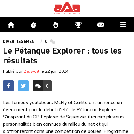
Me
Accueil
Flux
Directs
Compétitions
Actu jeux v
DIVERTISSEMENT
0
commentaires
Le Pétanque Explorer : tous les
résultats
Publié par
Zidwait
le
22 juin 2024
0
ACCÉDER AUX
COMMENTAIRES
Les fameux youtubeurs McFly et Carlito ont annoncé un
événement pour le début d'été : le Pétanque Explorer.
S'inspirant du GP Explorer de Squeezie, il réunira plusieurs
personnalités bien connues du milieu du net et qui
s'affronteront dans une compétition de boules. Programme,