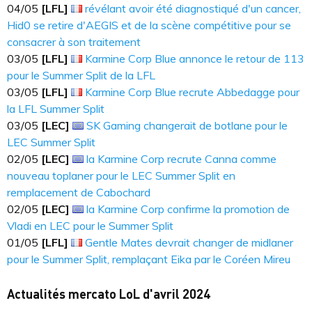
04​​​/05
[LFL]
révélant avoir été diagnostiqué d'un cancer,
Hid0 se retire d'AEGIS et de la scène compétitive pour se
consacrer à son traitement
03​​​/05
[LFL]
Karmine Corp Blue annonce le retour de 113
pour le Summer Split de la LFL
03​​​/05
[LFL]
Karmine Corp Blue recrute Abbedagge pour
la LFL Summer Split
03​​​/05
[LEC]
SK Gaming changerait de botlane pour le
LEC Summer Split
02​​​/05
[LEC]
la Karmine Corp recrute Canna comme
nouveau toplaner pour le LEC Summer Split en
remplacement de Cabochard
02​​​/05
[LEC]
la Karmine Corp confirme la promotion de
Vladi en LEC pour le Summer Split
01​​​/05
[LFL]
Gentle Mates devrait changer de midlaner
pour le Summer Split, remplaçant Eika par le Coréen Mireu
Actualités mercato LoL d'avril 2024