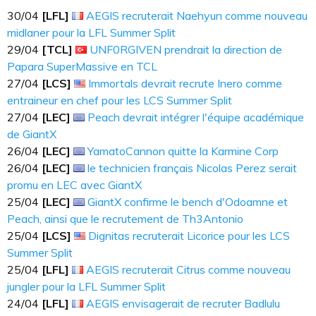
30​​​/04
[LFL]
AEGIS recruterait Naehyun comme nouveau
midlaner pour la LFL Summer Split
29​​​/04
[TCL]
UNF0RGIVEN prendrait la direction de
Papara SuperMassive en TCL
27​​​/04
[LCS]
Immortals devrait recrute Inero comme
entraineur en chef pour les LCS Summer Split
27​​​/04
[LEC]
Peach devrait intégrer l'équipe académique
de GiantX
26​​​/04
[LEC]
YamatoCannon quitte la Karmine Corp
26​​​/04
[LEC]
le technicien français Nicolas Perez serait
promu en LEC avec GiantX
25​​​/04
[LEC]
GiantX confirme le bench d'Odoamne et
Peach, ainsi que le recrutement de Th3Antonio
25​​​/04
[LCS]
Dignitas recruterait Licorice pour les LCS
Summer Split
25​​​/04
[LFL]
AEGIS recruterait Citrus comme nouveau
jungler pour la LFL Summer Split
24​​​/04
[LFL]
AEGIS envisagerait de recruter Badlulu