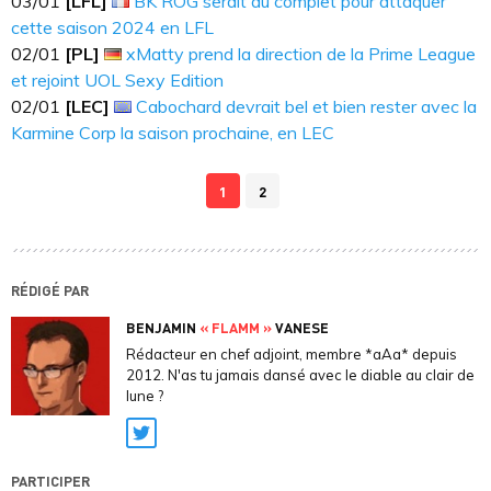
03​​​/01
[LFL]
BK ROG serait au complet pour attaquer
cette saison 2024 en LFL
02​​​/01
[PL]
xMatty prend la direction de la Prime League
et rejoint UOL Sexy Edition
02​​​/01
[LEC]
Cabochard devrait bel et bien rester avec la
Karmine Corp la saison prochaine, en LEC
1
2
RÉDIGÉ PAR
BENJAMIN
« FLAMM »
VANESE
Rédacteur en chef adjoint, membre *aAa* depuis
2012. N'as tu jamais dansé avec le diable au clair de
lune ?
Twitter
PARTICIPER