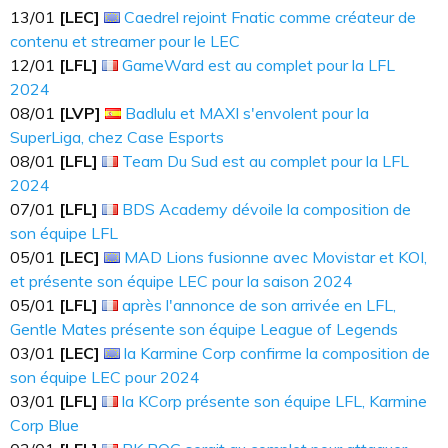
13​​​/01
[LEC]
Caedrel rejoint Fnatic comme créateur de
contenu et streamer pour le LEC
12​​​/01
[LFL]
GameWard est au complet pour la LFL
2024
08​​​/01
[LVP]
Badlulu et MAXI s'envolent pour la
SuperLiga, chez Case Esports
08​​​/01
[LFL]
Team Du Sud est au complet pour la LFL
2024
07​​​/01
[LFL]
BDS Academy dévoile la composition de
son équipe LFL
05​​​/01
[LEC]
MAD Lions fusionne avec Movistar et KOI,
et présente son équipe LEC pour la saison 2024
05​​​/01
[LFL]
après l'annonce de son arrivée en LFL,
Gentle Mates présente son équipe League of Legends
03​​​/01
[LEC]
la Karmine Corp confirme la composition de
son équipe LEC pour 2024
03​​​/01
[LFL]
la KCorp présente son équipe LFL, Karmine
Corp Blue