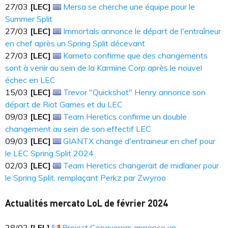
27​​​/03
[LEC]
Mersa se cherche une équipe pour le
Summer Split
27​​​/03
[LEC]
Immortals annonce le départ de l'entraîneur
en chef après un Spring Split décevant
27​​​/03
[LEC]
Kameto confirme que des changements
sont à venir au sein de la Karmine Corp après le nouvel
échec en LEC
15​​​/03
[LEC]
Trevor "Quickshot" Henry annonce son
départ de Riot Games et du LEC
09​​​/03
[LEC]
Team Heretics confirme un double
changement au sein de son effectif LEC
09​​​/03
[LEC]
GIANTX change d'entraineur en chef pour
le LEC Spring Split 2024
02​​​/03
[LEC]
Team Heretics changerait de midlaner pour
le Spring Split, remplaçant Perkz par Zwyroo
Actualités mercato LoL de février 2024
28​​​/02
[LFL]
Project Conquerors annonce un