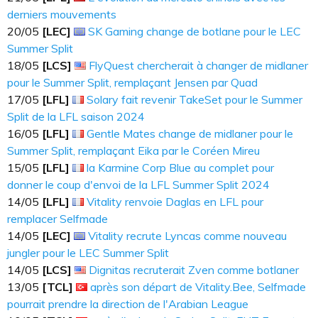
derniers mouvements
20​​​/05
[LEC]
SK Gaming change de botlane pour le LEC
Summer Split
18​​​/05
[LCS]
FlyQuest chercherait à changer de midlaner
pour le Summer Split, remplaçant Jensen par Quad
17​​​/05
[LFL]
Solary fait revenir TakeSet pour le Summer
Split de la LFL saison 2024
16​​​/05
[LFL]
Gentle Mates change de midlaner pour le
Summer Split, remplaçant Eika par le Coréen Mireu
15​​​/05
[LFL]
la Karmine Corp Blue au complet pour
donner le coup d'envoi de la LFL Summer Split 2024
14​​​/05
[LFL]
Vitality renvoie Daglas en LFL pour
remplacer Selfmade
14​​​/05
[LEC]
Vitality recrute Lyncas comme nouveau
jungler pour le LEC Summer Split
14​​​/05
[LCS]
Dignitas recruterait Zven comme botlaner
13​​​/05
[TCL]
après son départ de Vitality.Bee, Selfmade
pourrait prendre la direction de l'Arabian League