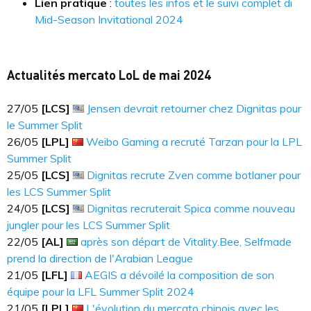
Lien pratique
:
toutes les infos et le suivi complet di
Mid-Season Invitational 2024
Actualités mercato LoL de mai 2024
27​​​/05
[LCS]
Jensen devrait retourner chez Dignitas pour
le Summer Split
26​​​/05
[LPL]
Weibo Gaming a recruté Tarzan pour la LPL
Summer Split
25​​​/05
[LCS]
Dignitas recrute Zven comme botlaner pour
les LCS Summer Split
24​​​/05
[LCS]
Dignitas recruterait Spica comme nouveau
jungler pour les LCS Summer Split
22​​​/05
[AL]
après son départ de Vitality.Bee, Selfmade
prend la direction de l'Arabian League
21​​​/05
[LFL]
AEGIS a dévoilé la composition de son
équipe pour la LFL Summer Split 2024
21​​​/05
[LPL]
L'évolution du mercato chinois avec les