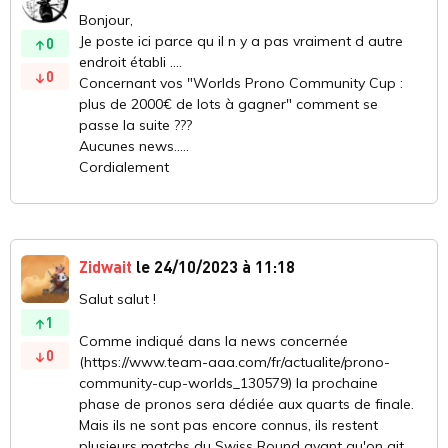
Bonjour,
Je poste ici parce qu il n y a pas vraiment d autre
0
endroit établi ....
0
Concernant vos "Worlds Prono Community Cup :
plus de 2000€ de lots à gagner" comment se
passe la suite ???
Aucunes news.....
Cordialement
Zidwait
le 24/10/2023 à 11:18
Salut salut !
1
Comme indiqué dans la news concernée
0
(https://www.team-aaa.com/fr/actualite/prono-
community-cup-worlds_130579) la prochaine
phase de pronos sera dédiée aux quarts de finale.
Mais ils ne sont pas encore connus, ils restent
plusieurs matchs du Swiss Round avant qu'on ait