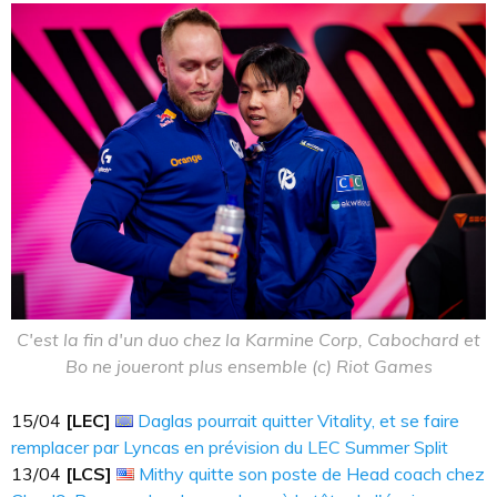
C'est la fin d'un duo chez la Karmine Corp, Cabochard et
Bo ne joueront plus ensemble (c) Riot Games
15​​​/04
[LEC]
Daglas pourrait quitter Vitality, et se faire
remplacer par Lyncas en prévision du LEC Summer Split
13​​​/04
[LCS]
Mithy quitte son poste de Head coach chez