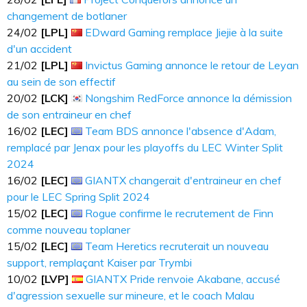
changement de botlaner
24​​​/02
[LPL]
EDward Gaming remplace Jiejie à la suite
d'un accident
21​​​/02
[LPL]
Invictus Gaming annonce le retour de Leyan
au sein de son effectif
20​​​/02
[LCK]
Nongshim RedForce annonce la démission
de son entraineur en chef
16​​​/02
[LEC]
Team BDS annonce l'absence d'Adam,
remplacé par Jenax pour les playoffs du LEC Winter Split
2024
16​​​/02
[LEC]
GIANTX changerait d'entraineur en chef
pour le LEC Spring Split 2024
15​​​/02
[LEC]
Rogue confirme le recrutement de Finn
comme nouveau toplaner
15​​​/02
[LEC]
Team Heretics recruterait un nouveau
support, remplaçant Kaiser par Trymbi
10​​​/02
[LVP]
GIANTX Pride renvoie Akabane, accusé
d'agression sexuelle sur mineure, et le coach Malau