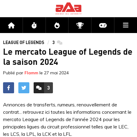
Me
Accueil
Flux
Directs
Compétitions
Actu jeux v
LEAGUE OF LEGENDS
3
commentaires
Le mercato League of Legends de
la saison 2024
Publié par
Flamm
le
27 mai 2024
3
ACCÉDER AUX
COMMENTAIRES
Annonces de transferts, rumeurs, renouvellement de
contrat... retrouvez ici toutes les informations concernant le
mercato League of Legends de l'année 2024 pour les
principales ligues du circuit professionnel telles que le LEC,
les LCS, la LPL, la LCK et la LFL.