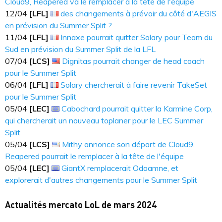
Cloud9, Reapered va le remplacer à la tête de l'équipe
12​​​/04
[LFL]
des changements à prévoir du côté d'AEGIS
en prévision du Summer Split ?
11​​​/04
[LFL]
Innaxe pourrait quitter Solary pour Team du
Sud en prévision du Summer Split de la LFL
07​​​/04
[LCS]
Dignitas pourrait changer de head coach
pour le Summer Split
06​​​/04
[LFL]
Solary chercherait à faire revenir TakeSet
pour le Summer Split
05​​​/04
[LEC]
Cabochard pourrait quitter la Karmine Corp,
qui chercherait un nouveau toplaner pour le LEC Summer
Split
05​​​/04
[LCS]
Mithy annonce son départ de Cloud9,
Reapered pourrait le remplacer à la tête de l'équipe
05​​​/04
[LEC]
GiantX remplacerait Odoamne, et
explorerait d'autres changements pour le Summer Split
Actualités mercato LoL de mars 2024