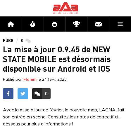
Me
Accueil
Flux
Directs
Compétitions
Actu jeux v
PUBG
0
commentaires
La mise à jour 0.9.45 de NEW
STATE MOBILE est désormais
disponible sur Android et iOS
Publié par
Flamm
le
24 févr. 2023
0
ACCÉDER AUX
COMMENTAIRES
Avec la mise à jour de février, la nouvelle map, LAGNA, fait
son entrée en scène. Consultez les notes de correctif ci-
dessous pour plus d'informations !