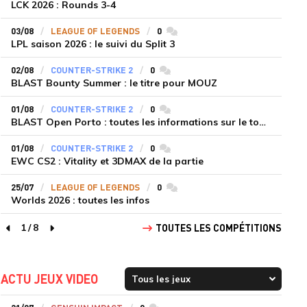
LCK 2026 : Rounds 3-4
03/08
LEAGUE OF LEGENDS
0
commentaires
LPL saison 2026 : le suivi du Split 3
02/08
COUNTER-STRIKE 2
0
commentaires
BLAST Bounty Summer : le titre pour MOUZ
01/08
COUNTER-STRIKE 2
0
commentaires
BLAST Open Porto : toutes les informations sur le tournoi
01/08
COUNTER-STRIKE 2
0
commentaires
EWC CS2 : Vitality et 3DMAX de la partie
25/07
LEAGUE OF LEGENDS
0
commentaires
Worlds 2026 : toutes les infos
1
/
8
TOUTES LES COMPÉTITIONS
page précédente
page suivante
ACTU JEUX VIDEO