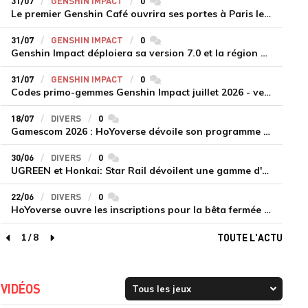
31/07
GENSHIN IMPACT
0
commentaires
Le premier Genshin Café ouvrira ses portes à Paris le 14 août
31/07
GENSHIN IMPACT
0
commentaires
Genshin Impact déploiera sa version 7.0 et la région de Snezhnaya le 12 août
31/07
GENSHIN IMPACT
0
commentaires
Codes primo-gemmes Genshin Impact juillet 2026 - version 7.0
18/07
DIVERS
0
commentaires
Gamescom 2026 : HoYoverse dévoile son programme et présente deux nouveaux jeux inédits
30/06
DIVERS
0
commentaires
UGREEN et Honkai: Star Rail dévoilent une gamme d'accessoires de recharge en édition limitée
22/06
DIVERS
0
commentaires
HoYoverse ouvre les inscriptions pour la bêta fermée de Honkai : Nexus Anima
1
/
8
TOUTE L'ACTU
page précédente
page suivante
VIDÉOS