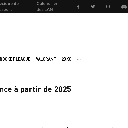
exique de
Calendrier
Facebook
Twitter
Instagram
'esport
des LAN
Di
ROCKET LEAGUE
VALORANT
2XKO
AUTRES PORTAILS
nce à partir de 2025