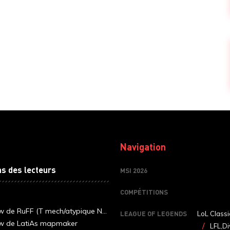
Navigation
ns des lecteurs
MSI 2026
COMPÉTITIONS
ew de RuFF (T mech/atypique N...
LEAGUE OF LEGENDS
LoL Classi
ew de LatiAs mapmaker
LFL,Di