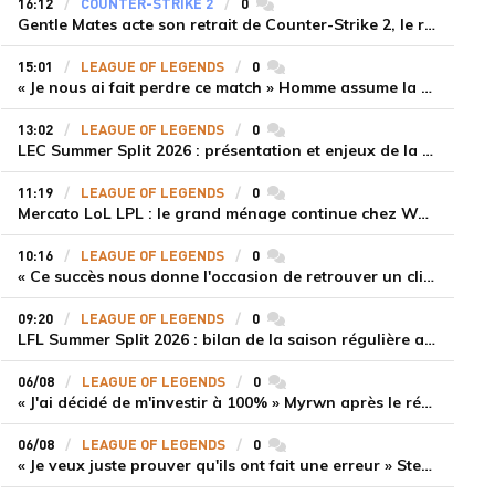
16:12
COUNTER-STRIKE 2
0
commentaires
Gentle Mates acte son retrait de Counter-Strike 2, le roster ibérique libéré
15:01
LEAGUE OF LEGENDS
0
commentaires
« Je nous ai fait perdre ce match » Homme assume la responsabilité de la défaite de HLE face à Gen.G
13:02
LEAGUE OF LEGENDS
0
commentaires
LEC Summer Split 2026 : présentation et enjeux de la troisième semaine de compétition
11:19
LEAGUE OF LEGENDS
0
commentaires
Mercato LoL LPL : le grand ménage continue chez Weibo Gaming, Jiejie quitte le navire au profit de Xiaohao
10:16
LEAGUE OF LEGENDS
0
commentaires
« Ce succès nous donne l'occasion de retrouver un climat beaucoup plus positif » Ryu et Canyon soulagés après la victoire de Gen.G sur HLE
09:20
LEAGUE OF LEGENDS
0
commentaires
LFL Summer Split 2026 : bilan de la saison régulière avec Solary en tête
06/08
LEAGUE OF LEGENDS
0
commentaires
« J'ai décidé de m'investir à 100% » Myrwn après le réveil de Movistar KOI face à Fnatic
06/08
LEAGUE OF LEGENDS
0
commentaires
« Je veux juste prouver qu'ils ont fait une erreur » Stend se confie sur son mercato chaotique et ses ambitions avec Shifters