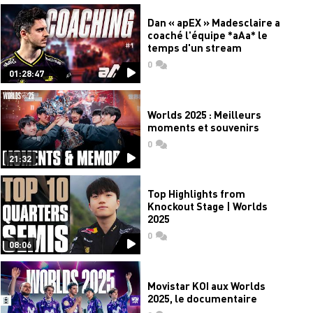
Dan « apEX » Madesclaire a
coaché l'équipe *aAa* le
temps d'un stream
0
commentaires
01:28:47
Worlds 2025 : Meilleurs
moments et souvenirs
0
commentaires
21:32
Top Highlights from
Knockout Stage | Worlds
2025
0
commentaires
08:06
Movistar KOI aux Worlds
2025, le documentaire