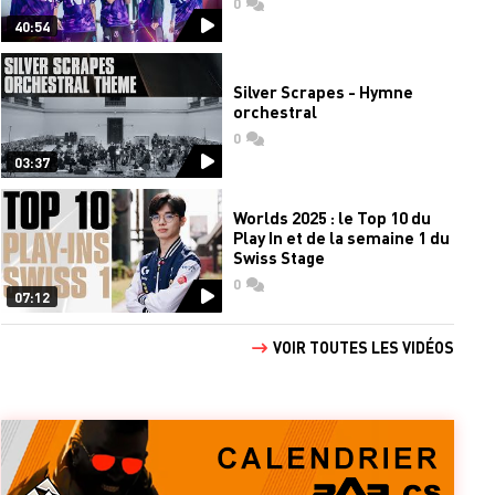
0
commentaires
40:54
Silver Scrapes - Hymne
orchestral
0
commentaires
03:37
Worlds 2025 : le Top 10 du
Play In et de la semaine 1 du
Swiss Stage
0
commentaires
07:12
VOIR TOUTES LES VIDÉOS