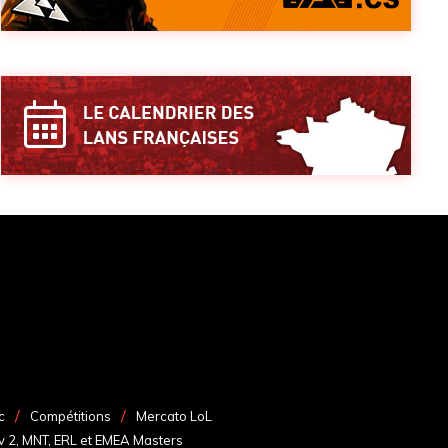
c
Compétitions
Mercato LoL
v 2, MNT, ERL et EMEA Masters