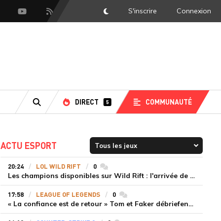
S'inscrire
Connexion
DarkMode
scord
Youtube
Flux RSS
DIRECT
COMMUNAUTÉ
5
RECHERCHE
ACTU ESPORT
20:24
LOL WILD RIFT
0
commentaires
Les champions disponibles sur Wild Rift : l'arrivée de Cho'Gath
17:58
LEAGUE OF LEGENDS
0
commentaires
« La confiance est de retour » Tom et Faker débriefent la victoire convaincante de T1 face à Dplus KIA