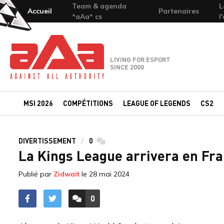
Team & agenda
L
Accueil
Partenaires
*aAa* cs
l
Team-aAa - against All authority
LIVING FOR ESPORT
SINCE 2000
MSI 2026
COMPÉTITIONS
LEAGUE OF LEGENDS
CS2
DIVERTISSEMENT
0
commentaires
La Kings League arrivera en Fra
Publié par
Zidwait
le
28 mai 2024
0
ACCÉDER AUX
COMMENTAIRES