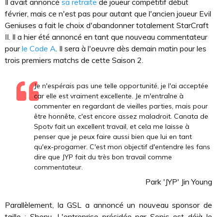
Il avait annoncé
sa retraite
de joueur compétitif début
février, mais ce n'est pas pour autant que l'ancien joueur Evil
Geniuses a fait le choix d'abandonner totalement StarCraft
II. Il a hier été annoncé en tant que nouveau commentateur
pour
le Code A
. Il sera à l'oeuvre dès demain matin pour les
trois premiers matchs de cette Saison 2.
Je n'espérais pas une telle opportunité, je l'ai acceptée
car elle est vraiment excellente. Je m'entraîne à
commenter en regardant de vieilles parties, mais pour
être honnête, c'est encore assez maladroit. Canata de
Spotv fait un excellent travail, et cela me laisse à
penser que je peux faire aussi bien que lui en tant
qu'ex-progamer. C'est mon objectif d'entendre les fans
dire que JYP fait du très bon travail comme
commentateur.
Park 'JYP' Jin Young
Parallèlement, la GSL a annoncé un nouveau sponsor de
taille : Sbenu. L'entreprise présidée par Sonic est déjà le