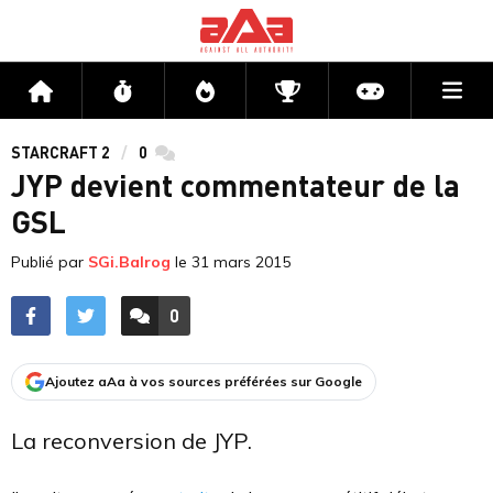
Me
Accueil
Flux
Directs
Compétitions
Actu jeux v
STARCRAFT 2
0
commentaires
JYP devient commentateur de la
GSL
Publié par
SGi.Balrog
le
31 mars 2015
0
ACCÉDER AUX
COMMENTAIRES
Ajoutez aAa à vos sources préférées sur Google
La reconversion de JYP.