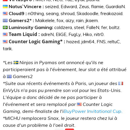
Natus`Vincere :
seized, Edward, Zeus, flamie, GuardiaN.
Cloud9 :
n0thing, seang, shroud, Skadoodle, freakazoid.
Gamers2* :
Maikelele, fox, aizy, rain, jkaem.
Luminosity Gaming:
coldzera, steel, FalleN, fer, boltz.
Team Liquid
adreN, EliGE, FugLy, Hiko, nitr0.
:
Counter Logic Gaming* :
hazed, jdm64, FNS, reltuC,
tarik.
*Les
Ninjas in Pyamas ont annoncé qu'ils ne
participeraient pas à l'évènement, leur slot a été attribué
à
Gamers2
*Suite aux récents événements à Paris, un joueur des
EnVyUs n'a pas pu prendre son vol pour les Etats-Unis.
L'équipe a donc décidé de ne pas participer à
l'événement et sera remplacé par
Counter Logic
Gaming, demi-finaliste de l'i
BuyPower Invitational Cup.
*MICHU remplacera Snax, le joueur restera chez lui à
cause d'un problème à l'oeil droit.