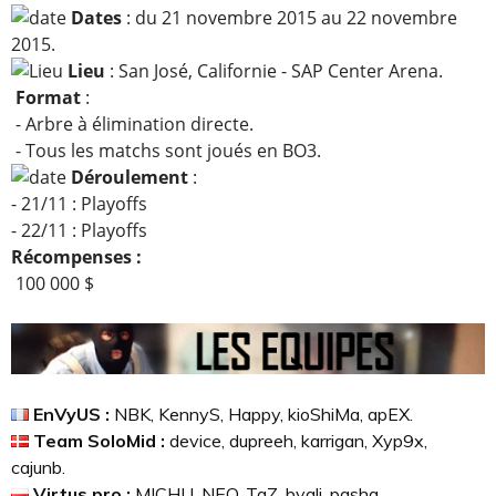
Dates
: du 21 novembre 2015 au 22 novembre
2015.
Lieu
: San José, Californie - SAP Center Arena.
Format
:
- Arbre à élimination directe.
- Tous les matchs sont joués en BO3.
Déroulement
:
- 21/11 : Playoffs
- 22/11 : Playoffs
Récompenses :
100 000 $
EnVyUS :
NBK, KennyS, Happy, kioShiMa, apEX.
Team SoloMid :
device, dupreeh, karrigan, Xyp9x,
cajunb.
Virtus.pro :
MICHU, NEO, TaZ, byali, pasha.