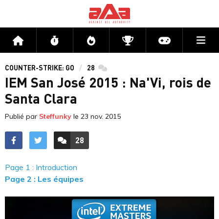
Me
Accueil
Flux
Directs
Compétitions
Actu jeux v
COUNTER-STRIKE: GO
28
commentaires
IEM San José 2015 : Na'Vi, rois de
Santa Clara
Publié par
Steffunky
le
23 nov. 2015
28
ACCÉDER AUX
COMMENTAIRES
Page 1 : Introduction
Page 2 : Les équipes