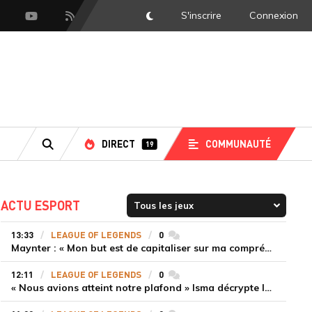
S'inscrire
Connexion
DarkMode
scord
Youtube
Flux RSS
DIRECT
COMMUNAUTÉ
19
RECHERCHE
ACTU ESPORT
13:33
LEAGUE OF LEGENDS
0
commentaires
Maynter : « Mon but est de capitaliser sur ma compréhension du jeu plutôt que sur ma mécanique pure »
12:11
LEAGUE OF LEGENDS
0
commentaires
« Nous avions atteint notre plafond » Isma décrypte le renouveau de GiantX et la victoire face à Movistar KOI