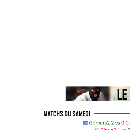
Gamers2 2
vs
0 C
Cloud9 1
vs
2