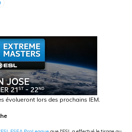
pes évolueront lors des prochains IEM.
che
l'ESL ESEA ProLeague
que l'ESL a effectué le tirage au