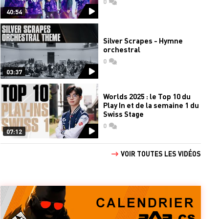
0
commentaires
40:54
Silver Scrapes - Hymne
orchestral
0
commentaires
03:37
Worlds 2025 : le Top 10 du
Play In et de la semaine 1 du
Swiss Stage
0
commentaires
07:12
VOIR TOUTES LES VIDÉOS