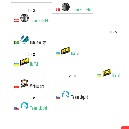
Team SoloMid
1 -
2
Team SoloMid
0 -
2
Luminosity
Na`Vi
0 -
2
Na`Vi
Na`Vi
2
- 0
Virtus.pro
Team Liquid
0 -
2
Team Liquid