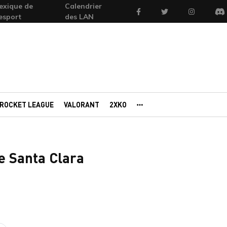
exique de
Calendrier
Facebook
Twitter
Instagram
'esport
des LAN
Di
ROCKET LEAGUE
VALORANT
2XKO
AUTRES PORTAILS
de Santa Clara