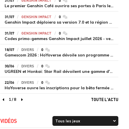
31/07
GENSHIN IMPACT
0
commentaires
Le premier Genshin Café ouvrira ses portes à Paris le 14 août
31/07
GENSHIN IMPACT
0
commentaires
Genshin Impact déploiera sa version 7.0 et la région de Snezhnaya le 12 août
31/07
GENSHIN IMPACT
0
commentaires
Codes primo-gemmes Genshin Impact juillet 2026 - version 7.0
18/07
DIVERS
0
commentaires
Gamescom 2026 : HoYoverse dévoile son programme et présente deux nouveaux jeux inédits
30/06
DIVERS
0
commentaires
UGREEN et Honkai: Star Rail dévoilent une gamme d'accessoires de recharge en édition limitée
22/06
DIVERS
0
commentaires
HoYoverse ouvre les inscriptions pour la bêta fermée de Honkai : Nexus Anima
1
/
8
TOUTE L'ACTU
page précédente
page suivante
VIDÉOS