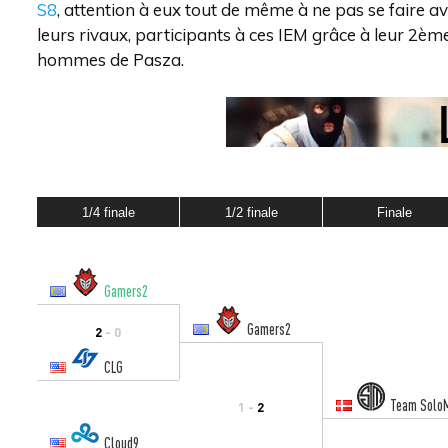
S8
, attention à eux tout de même à ne pas se faire av
leurs rivaux, participants à ces IEM grâce à leur 2ème
hommes de Pasza.
1/4 finale
1/2 finale
Finale
Gamers2
Gamers2
2
- 0
CLG
Team Solo
1 -
2
Cloud9