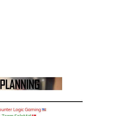
ounter Logic Gaming
 Team SoloMid