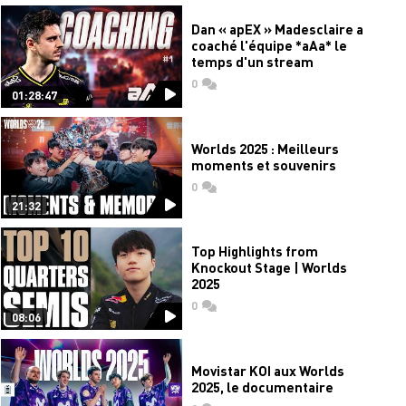
Dan « apEX » Madesclaire a
coaché l'équipe *aAa* le
temps d'un stream
0
commentaires
01:28:47
Worlds 2025 : Meilleurs
moments et souvenirs
0
commentaires
21:32
Top Highlights from
Knockout Stage | Worlds
2025
0
commentaires
08:06
Movistar KOI aux Worlds
2025, le documentaire