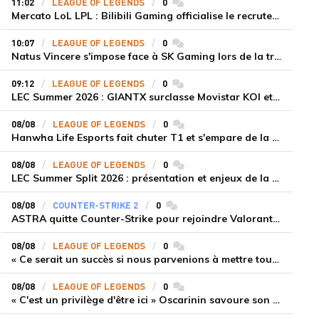
11:02
LEAGUE OF LEGENDS
0
commentaires
Mercato LoL LPL : Bilibili Gaming officialise le recrutement de Flandre sur la toplane
10:07
LEAGUE OF LEGENDS
0
commentaires
Natus Vincere s'impose face à SK Gaming lors de la troisième semaine du LEC Summer Split 2026
09:12
LEAGUE OF LEGENDS
0
commentaires
LEC Summer 2026 : GIANTX surclasse Movistar KOI et se fait une place sur le podium
08/08
LEAGUE OF LEGENDS
0
commentaires
Hanwha Life Esports fait chuter T1 et s'empare de la deuxième place du Legend Group
08/08
LEAGUE OF LEGENDS
0
commentaires
LEC Summer Split 2026 : présentation et enjeux de la troisième semaine de compétition
08/08
COUNTER-STRIKE 2
0
commentaires
ASTRA quitte Counter-Strike pour rejoindre Valorant et la scène compétitive Game Changers
08/08
LEAGUE OF LEGENDS
0
commentaires
« Ce serait un succès si nous parvenions à mettre tous les joueurs à niveau pour espérer atteindre les playoffs », Nukeduck et Mithy après la victoire de Team Heretics
08/08
LEAGUE OF LEGENDS
0
commentaires
« C'est un privilège d'être ici » Oscarinin savoure son retour en LEC et prépare sa revanche