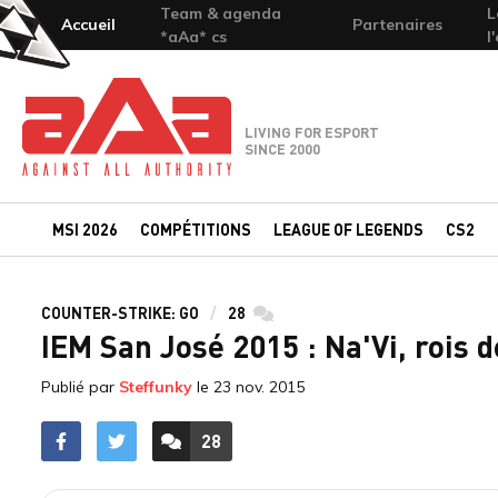
Team & agenda
L
Accueil
Partenaires
*aAa* cs
l
Team-aAa - against All authority
LIVING FOR ESPORT
SINCE 2000
MSI 2026
COMPÉTITIONS
LEAGUE OF LEGENDS
CS2
COUNTER-STRIKE: GO
28
commentaires
IEM San José 2015 : Na'Vi, rois 
Publié par
Steffunky
le
23 nov. 2015
28
ACCÉDER AUX
COMMENTAIRES