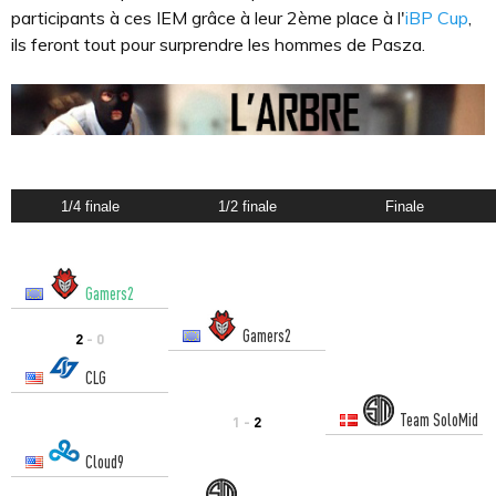
participants à ces IEM grâce à leur 2ème place à l'
iBP Cup
,
ils feront tout pour surprendre les hommes de Pasza.
1/4 finale
1/2 finale
Finale
Gamers2
Gamers2
2
- 0
CLG
Team SoloMid
1 -
2
Cloud9