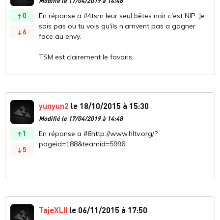
Modifié le 17/04/2019 à 14:48
0
En réponse a #4tsm leur seul bêtes noir c'est NIP. Je
sais pas ou tu vois qu'ils n'arrivent pas a gagner
6
face au envy.
TSM est clairement le favoris.
yunyun2
le 18/10/2015 à 15:30
Modifié le 17/04/2019 à 14:48
1
En réponse a #6http://www.hltv.org/?
pageid=188&teamid=5996
5
TajeXLII
le 06/11/2015 à 17:50