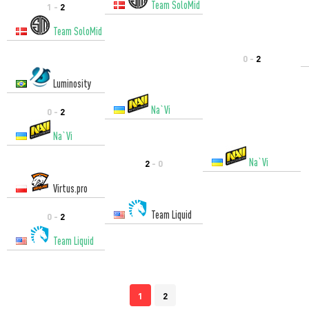
Team SoloMid
1 -
2
Team SoloMid
0 -
2
Luminosity
Na`Vi
0 -
2
Na`Vi
Na`Vi
2
- 0
Virtus.pro
Team Liquid
0 -
2
Team Liquid
1
2