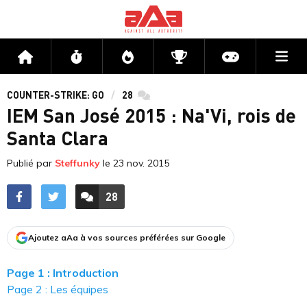
Me
Accueil
Flux
Directs
Compétitions
Actu jeux v
COUNTER-STRIKE: GO
28
commentaires
IEM San José 2015 : Na'Vi, rois de
Santa Clara
Publié par
Steffunky
le
23 nov. 2015
28
ACCÉDER AUX
COMMENTAIRES
Ajoutez aAa à vos sources préférées sur Google
Page 1 : Introduction
Page 2 : Les équipes