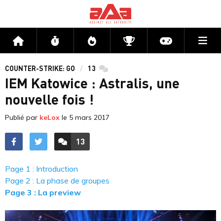
Me
Accueil
Flux
Directs
Compétitions
Actu jeux v
COUNTER-STRIKE: GO
13
commentaires
IEM Katowice : Astralis, une
nouvelle fois !
Publié par
keLox
le
5 mars 2017
13
ACCÉDER AUX
COMMENTAIRES
Page 1 : Introduction
Page 2 : La phase de groupes
Page 3 : La preview