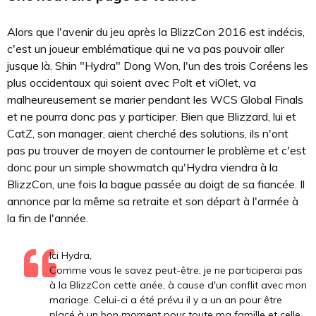
Alors que l'avenir du jeu après la BlizzCon 2016 est indécis,
c'est un joueur emblématique qui ne va pas pouvoir aller
jusque là. Shin "Hydra" Dong Won, l'un des trois Coréens les
plus occidentaux qui soient avec Polt et viOlet, va
malheureusement se marier pendant les WCS Global Finals
et ne pourra donc pas y participer. Bien que Blizzard, lui et
CatZ, son manager, aient cherché des solutions, ils n'ont
pas pu trouver de moyen de contourner le problème et c'est
donc pour un simple showmatch qu'Hydra viendra à la
BlizzCon, une fois la bague passée au doigt de sa fiancée. Il
annonce par la même sa retraite et son départ à l'armée à
la fin de l'année.
Ici Hydra,
Comme vous le savez peut-être, je ne participerai pas
à la BlizzCon cette anée, à cause d'un conflit avec mon
mariage. Celui-ci a été prévu il y a un an pour être
placé à un bon moment pour toute ma famille et celle