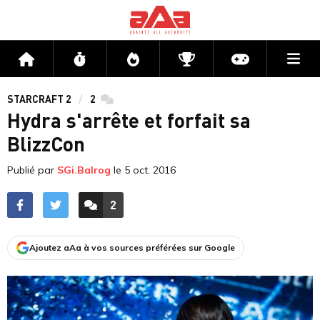
Me
Accueil
Flux
Directs
Compétitions
Actu jeux v
STARCRAFT 2
2
commentaires
Hydra s'arrête et forfait sa
BlizzCon
Publié par
SGi.Balrog
le
5 oct. 2016
2
ACCÉDER AUX
COMMENTAIRES
Ajoutez aAa à vos sources préférées sur Google