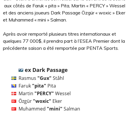
aux côtés de Faruk « pita » Pita, Martin « PERCY » Wessel
et des anciens joueurs Dark Passage Özgür « woxic » Eker
et Muhammed « mini » Salman.
Après avoir remporté plusieurs titres internationaux et
quelques 77 000$, il prendra part à l’ESEA Premier dont la
précédente saison a été remportée par PENTA Sports.
ex Dark Passage
Rasmus
"Gux"
Ståhl
Faruk
"pita"
Pita
Martin
"PERCY"
Wessel
Özgür
"woxic"
Eker
Muhammed
"mini"
Salman