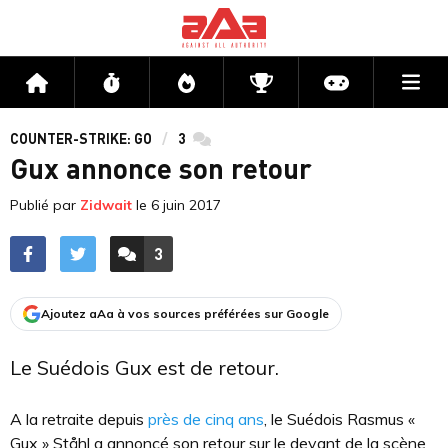
Me
Accueil
Flux
Directs
Compétitions
Actu jeux v
COUNTER-STRIKE: GO
3
commentaires
Gux annonce son retour
Publié par
Zidwait
le
6 juin 2017
3
ACCÉDER AUX
COMMENTAIRES
Ajoutez aAa à vos sources préférées sur Google
Le Suédois Gux est de retour.
A la retraite depuis
près de cinq ans
, le Suédois Rasmus «
Gux » Ståhl a annoncé son retour sur le devant de la scène