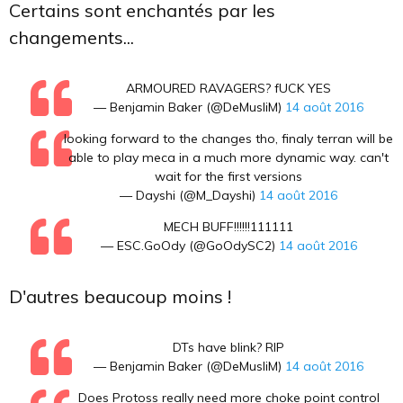
Certains sont enchantés par les
changements...
ARMOURED RAVAGERS? fUCK YES
— Benjamin Baker (@DeMusliM)
14 août 2016
looking forward to the changes tho, finaly terran will be
able to play meca in a much more dynamic way. can't
wait for the first versions
— Dayshi (@M_Dayshi)
14 août 2016
MECH BUFF!!!!!!111111
— ESC.GoOdy (@GoOdySC2)
14 août 2016
D'autres beaucoup moins !
DTs have blink? RIP
— Benjamin Baker (@DeMusliM)
14 août 2016
Does Protoss really need more choke point control