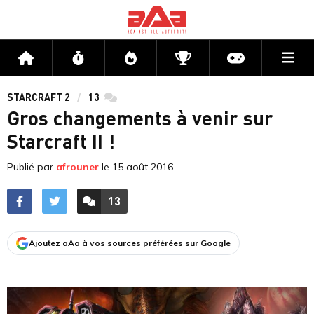
Me
Accueil
Flux
Directs
Compétitions
Actu jeux v
STARCRAFT 2
13
commentaires
Gros changements à venir sur
Starcraft II !
Publié par
afrouner
le
15 août 2016
13
ACCÉDER AUX
COMMENTAIRES
Ajoutez aAa à vos sources préférées sur Google