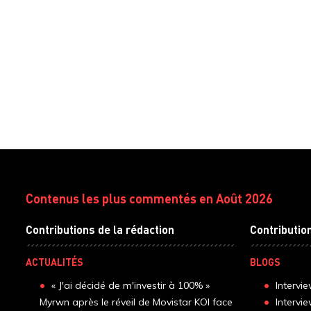
Contenus les plus commentés en Août 2026
Contributions de la rédaction
Contributio
ACTUALITÉS
BLOGS
« J'ai décidé de m'investir à 100% »
Intervi
Myrwn après le réveil de Movistar KOI face
Intervi