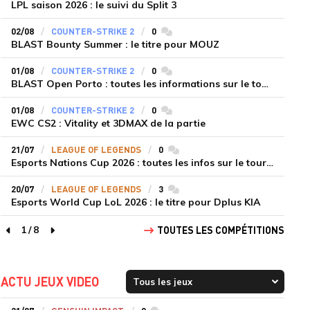
LPL saison 2026 : le suivi du Split 3
02/08
COUNTER-STRIKE 2
0
commentaires
BLAST Bounty Summer : le titre pour MOUZ
01/08
COUNTER-STRIKE 2
0
commentaires
BLAST Open Porto : toutes les informations sur le tournoi
01/08
COUNTER-STRIKE 2
0
commentaires
EWC CS2 : Vitality et 3DMAX de la partie
21/07
LEAGUE OF LEGENDS
0
commentaires
Esports Nations Cup 2026 : toutes les infos sur le tournoi
20/07
LEAGUE OF LEGENDS
3
commentaires
Esports World Cup LoL 2026 : le titre pour Dplus KIA
1
/
8
TOUTES LES COMPÉTITIONS
page précédente
page suivante
ACTU JEUX VIDEO