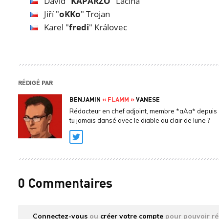
David "
KAPARZO
" Lacina
Jiří "
oKKo
" Trojan
Karel "
fredi
" Královec
RÉDIGÉ PAR
BENJAMIN
« FLAMM »
VANESE
Rédacteur en chef adjoint, membre *aAa* depuis 
tu jamais dansé avec le diable au clair de lune ?
Twitter
0 Commentaires
Connectez-vous
ou
créer votre compte
pour pouvoir ré