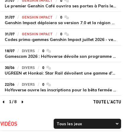
31/07
GENSHIN IMPACT
0
commentaires
Le premier Genshin Café ouvrira ses portes à Paris le 14 août
31/07
GENSHIN IMPACT
0
commentaires
Genshin Impact déploiera sa version 7.0 et la région de Snezhnaya le 12 août
31/07
GENSHIN IMPACT
0
commentaires
Codes primo-gemmes Genshin Impact juillet 2026 - version 7.0
18/07
DIVERS
0
commentaires
Gamescom 2026 : HoYoverse dévoile son programme et présente deux nouveaux jeux inédits
30/06
DIVERS
0
commentaires
UGREEN et Honkai: Star Rail dévoilent une gamme d'accessoires de recharge en édition limitée
22/06
DIVERS
0
commentaires
HoYoverse ouvre les inscriptions pour la bêta fermée de Honkai : Nexus Anima
1
/
8
TOUTE L'ACTU
page précédente
page suivante
VIDÉOS