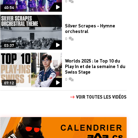
0
commentaires
40:54
Silver Scrapes - Hymne
orchestral
0
commentaires
03:37
Worlds 2025 : le Top 10 du
Play In et de la semaine 1 du
Swiss Stage
0
commentaires
07:12
VOIR TOUTES LES VIDÉOS