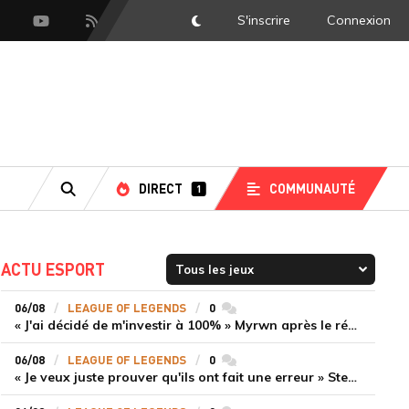
S'inscrire
Connexion
DarkMode
scord
Youtube
Flux RSS
DIRECT
COMMUNAUTÉ
1
RECHERCHE
ACTU ESPORT
06/08
LEAGUE OF LEGENDS
0
commentaires
« J'ai décidé de m'investir à 100% » Myrwn après le réveil de Movistar KOI face à Fnatic
06/08
LEAGUE OF LEGENDS
0
commentaires
« Je veux juste prouver qu'ils ont fait une erreur » Stend se confie sur son mercato chaotique et ses ambitions avec Shifters