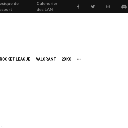
exique de
Calendrier
Facebook
Twitter
Instagram
'esport
des LAN
Di
ROCKET LEAGUE
VALORANT
2XKO
AUTRES PORTAILS