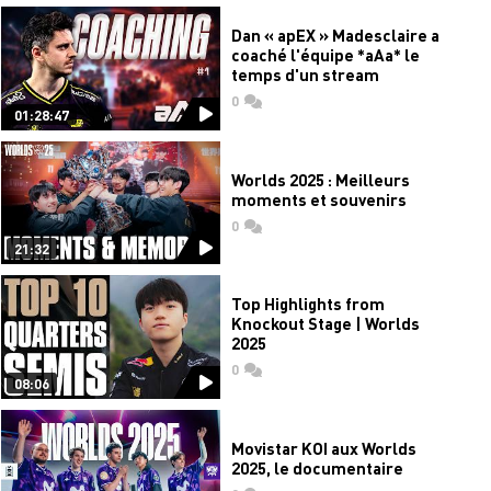
Dan « apEX » Madesclaire a
coaché l'équipe *aAa* le
temps d'un stream
0
commentaires
01:28:47
Worlds 2025 : Meilleurs
moments et souvenirs
0
commentaires
21:32
Top Highlights from
Knockout Stage | Worlds
2025
0
commentaires
08:06
Movistar KOI aux Worlds
2025, le documentaire