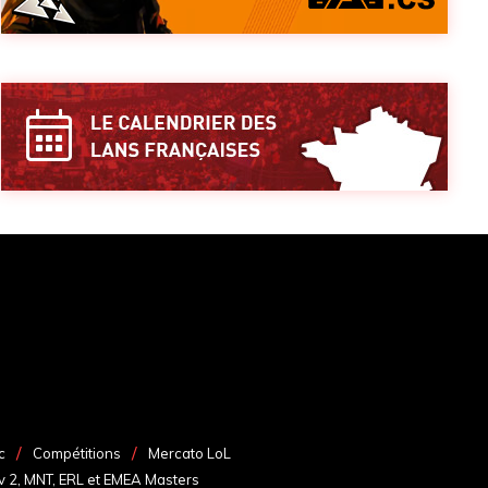
c
Compétitions
Mercato LoL
v 2, MNT, ERL et EMEA Masters