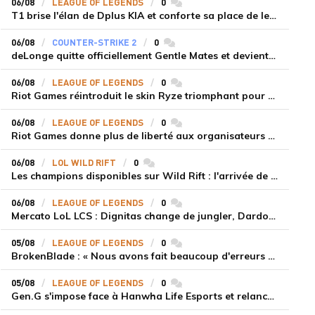
06/08
LEAGUE OF LEGENDS
0
commentaires
T1 brise l'élan de Dplus KIA et conforte sa place de leader en LCK 2026 Rounds 3-4
06/08
COUNTER-STRIKE 2
0
commentaires
deLonge quitte officiellement Gentle Mates et devient agent libre
06/08
LEAGUE OF LEGENDS
0
commentaires
Riot Games réintroduit le skin Ryze triomphant pour récompenser la scène amateur
06/08
LEAGUE OF LEGENDS
0
commentaires
Riot Games donne plus de liberté aux organisateurs de tournois locaux sur League of Legends
06/08
LOL WILD RIFT
0
commentaires
Les champions disponibles sur Wild Rift : l'arrivée de Cho'Gath
06/08
LEAGUE OF LEGENDS
0
commentaires
Mercato LoL LCS : Dignitas change de jungler, Dardoch fait son retour en LCS, eXyu annonce sa retraite
05/08
LEAGUE OF LEGENDS
0
commentaires
BrokenBlade : « Nous avons fait beaucoup d'erreurs bêtes, mais une victoire reste une victoire et c'est une chose dont on peut se réjouir »
05/08
LEAGUE OF LEGENDS
0
commentaires
Gen.G s'impose face à Hanwha Life Esports et relance sa dynamique en LCK