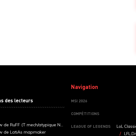
Navigation
ns des lecteurs
MSI 2026
COMPÉTITIONS
ew de RuFF (T mech/atypique N...
LEAGUE OF LEGENDS
LoL Classi
ew de LatiAs mapmaker
LFL,Di