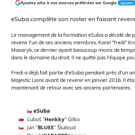
Ajoutez aAa à vos sources préférées sur Google
Ajouter
eSuba complète son roster en faisant reven
Le management de la formation eSuba a décidé de p
revenir l'un de ses anciens membres, Karel "fredi" K
Masaryk, ce dernier ayant beaucoup moins de temps p
dans le domaine du droit. Il ne quitte pas l'équipe po
Fredi a déjà fait partie d'eSuba pendant près d'un an. 
Majestic Lions avant de revenir en janvier 2016. Il éta
maintenant de retour avec ses anciens partenaires.
eSuba
Ľuboš "
Henkky
" GIlko
Jan "
BLUEE
" Škaloud