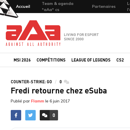
Team & agenda
L
Accueil
Partenaires
*aAa* cs
l
Team-aAa - against All authority
LIVING FOR ESPORT
SINCE 2000
MSI 2026
COMPÉTITIONS
LEAGUE OF LEGENDS
CS2
COUNTER-STRIKE: GO
0
commentaires
Fredi retourne chez eSuba
Publié par
Flamm
le
6 juin 2017
0
ACCÉDER AUX
COMMENTAIRES