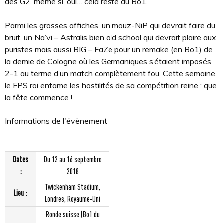
des G2, même si, oui… cela reste du Bo1.
Parmi les grosses affiches, un mouz-NiP qui devrait faire du
bruit, un Na’vi – Astralis bien old school qui devrait plaire aux
puristes mais aussi BIG – FaZe pour un remake (en Bo1) de
la demie de Cologne où les Germaniques s’étaient imposés
2-1 au terme d’un match complètement fou. Cette semaine,
le FPS roi entame les hostilités de sa compétition reine : que
la fête commence !
Informations de l'évènement
Dates
Du 12 au 16 septembre
:
2018
Twickenham Stadium,
Lieu :
Londres, Royaume-Uni
Ronde suisse (Bo1 du