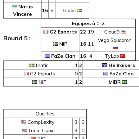
Natus
16
9
fnatic
Vincere
Equipes à 1-2
G2 Esports
22
19
Cloud9
Round 5 :
Vega Squadron
NiP
16
11
FaZe Clan
16
4
TyLoo
fnatic
1
2
Hellraisers
G2 Esports
0
2
FaZe Clan
NiP
1
2
MiBR
Qualifiés
CompLexity
3
0
Team Liquid
3
0
BIG
3
1