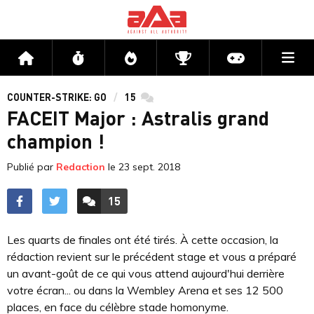
Me
Accueil
Flux
Directs
Compétitions
Actu jeux v
COUNTER-STRIKE: GO
15
commentaires
FACEIT Major : Astralis grand
champion !
Publié par
Redaction
le
23 sept. 2018
15
ACCÉDER AUX
COMMENTAIRES
Les quarts de finales ont été tirés. À cette occasion, la
rédaction revient sur le précédent stage et vous a préparé
un avant-goût de ce qui vous attend aujourd'hui derrière
votre écran... ou dans la Wembley Arena et ses 12 500
places, en face du célèbre stade homonyme.