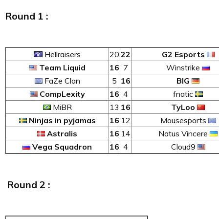
Round 1 :
Hellraisers
20
22
G2 Esports
Team Liquid
16
7
Winstrike
FaZe Clan
5
16
BIG
CompLexity
16
4
fnatic
MiBR
13
16
TyLoo
Ninjas in pyjamas
16
12
Mousesports
Astralis
16
14
Natus Vincere
Vega Squadron
16
4
Cloud9
Round 2 :