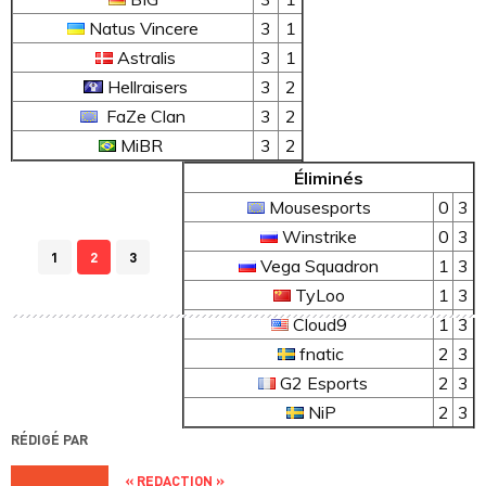
Natus
Vincere
3
1
Astralis
3
1
Hellraisers
3
2
FaZe Clan
3
2
MiBR
3
2
Éliminés
Mousesports
0
3
Winstrike
0
3
1
2
3
Vega Squadron
1
3
TyLoo
1
3
Cloud9
1
3
fnatic
2
3
G2 Esports
2
3
NiP
2
3
RÉDIGÉ PAR
« REDACTION »