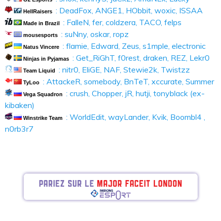
: DeadFox, ANGE1, HObbit, woxic, ISSAA
HellRaisers
: FalleN, fer, coldzera, TACO, felps
Made in Brazil
: suNny, oskar, ropz
mousesports
: flamie, Edward, Zeus, s1mple, electronic
Natus Vincere
: Get_RiGhT, f0rest, draken, REZ, Lekr0
Ninjas in Pyjamas
: nitr0, EliGE, NAF, Stewie2k, Twistzz
Team Liquid
: AttackeR, somebody, BnTeT, xccurate, Summer
TyLoo
: crush, Chopper, jR, hutji, tonyblack (ex-
Vega Squadron
kibaken)
: WorldEdit, wayLander, Kvik, Boombl4 ,
Winstrike Team
n0rb3r7