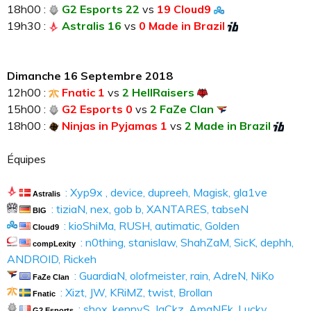
18h00 :
G2 Esports 22
vs
19 Cloud9
19h30 :
Astralis 16
vs
0 Made in Brazil
Dimanche 16 Septembre 2018
12h00 :
Fnatic 1
vs
2 HellRaisers
15h00 :
G2 Esports 0
vs
2 FaZe Clan
18h00 :
Ninjas in Pyjamas 1
vs
2 Made in Brazil
Équipes
: Xyp9x , device, dupreeh, Magisk, gla1ve
Astralis
: tiziaN, nex, gob b, XANTARES, tabseN
BIG
: kioShiMa, RUSH, autimatic, Golden
Cloud9
: n0thing, stanislaw, ShahZaM, SicK, dephh,
compLexity
ANDROID, Rickeh
: GuardiaN, olofmeister, rain, AdreN, NiKo
FaZe Clan
: Xizt, JW, KRiMZ, twist, Brollan
Fnatic
: shox, kennyS, JaCkz, AmaNEk, Lucky
G2 Esports