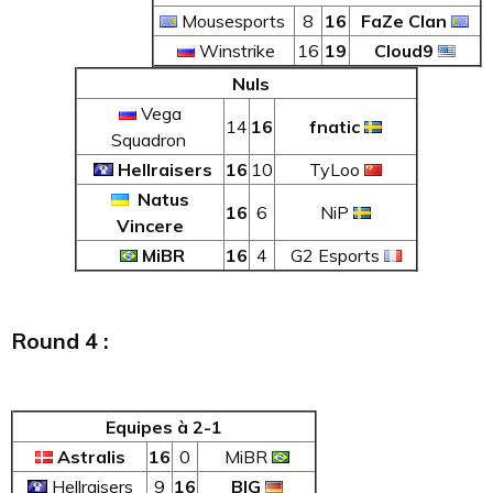
Mousesports
8
16
FaZe Clan
Winstrike
16
19
Cloud9
Nuls
Vega
14
16
fnatic
Squadron
Hellraisers
16
10
TyLoo
Natus
16
6
NiP
Vincere
MiBR
16
4
G2 Esports
Round 4 :
Equipes à 2-1
Astralis
16
0
MiBR
Hellraisers
9
16
BIG