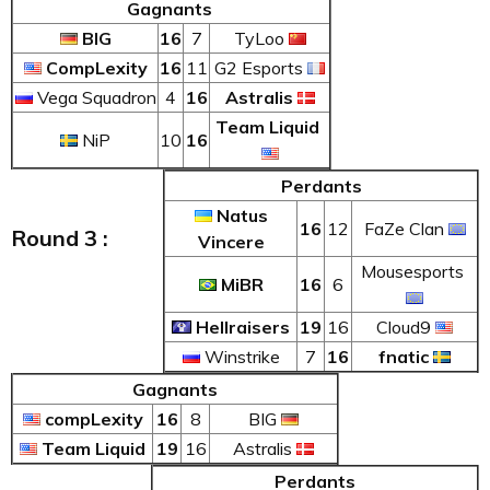
Gagnants
BIG
16
7
TyLoo
CompLexity
16
11
G2 Esports
Vega Squadron
4
16
Astralis
Team Liquid
NiP
10
16
Perdants
Natus
16
12
FaZe Clan
Round 3 :
Vincere
Mousesports
MiBR
16
6
Hellraisers
19
16
Cloud9
Winstrike
7
16
fnatic
Gagnants
compLexity
16
8
BIG
Team Liquid
19
16
Astralis
Perdants