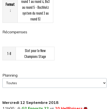
round 1 au round 4, Bo3
Format
au round 5 - Buchholz
:
system du round 3 au
round 5)
Récompenses
Slot pour le New
1-8
Champions Stage
Planning
Mercredi 12 Septembre 2018
11h00 :
G2 Esports 22
vs
20 HellRaisers