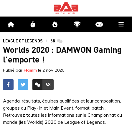
Me
Accueil
Flux
Directs
Compétitions
Actu jeux v
LEAGUE OF LEGENDS
68
commentaires
Worlds 2020 : DAMWON Gaming
l'emporte !
Publié par
Flamm
le
2 nov. 2020
68
ACCÉDER AUX
COMMENTAIRES
Agenda, résultats, équipes qualifiées et leur composition,
groupes du Play-In et Main Event, format, patch...
Retrouvez toutes les informations sur le Championnat du
monde (les Worlds) 2020 de League of Legends.