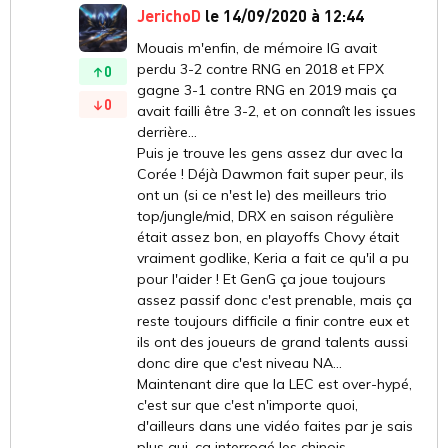
JerichoD
le 14/09/2020 à 12:44
Mouais m'enfin, de mémoire IG avait
perdu 3-2 contre RNG en 2018 et FPX
0
gagne 3-1 contre RNG en 2019 mais ça
0
avait failli être 3-2, et on connaît les issues
derrière...
Puis je trouve les gens assez dur avec la
Corée ! Déjà Dawmon fait super peur, ils
ont un (si ce n'est le) des meilleurs trio
top/jungle/mid, DRX en saison régulière
était assez bon, en playoffs Chovy était
vraiment godlike, Keria a fait ce qu'il a pu
pour l'aider ! Et GenG ça joue toujours
assez passif donc c'est prenable, mais ça
reste toujours difficile a finir contre eux et
ils ont des joueurs de grand talents aussi
donc dire que c'est niveau NA...
Maintenant dire que la LEC est over-hypé,
c'est sur que c'est n'importe quoi,
d'ailleurs dans une vidéo faites par je sais
plus qui, ça interrogé les chinois