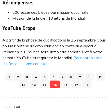
Récompenses
500 essences bleues par mission accomplie
Mission de la finale : 10 jetons du Mondial !
YouTube Drops
À partir de la phase de qualifications le 25 septembre, vous
pourrez obtenir un drop d'un ancien contenu e-sport à
utiliser en jeu. Pour ce faire, liez votre compte Riot à votre
compte YouTube et regardez le Mondial.
Pour obtenir plus
d'infos et lier vos comptes
.
1
2
3
4
5
6
7
8
9
10
11
12
13
14
15
16
17
18
RÉDIGÉ PAR