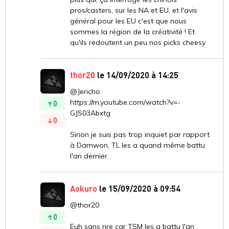
pros/casters, sur les NA et EU, et l'avis
général pour les EU c'est que nous
sommes la région de la créativité ! Et
qu'ils redoutent un peu nos picks cheesy
thor20
le 14/09/2020 à 14:25
@Jericho
https://m.youtube.com/watch?v=-
0
GJS03Abxtg
0
Sinon je suis pas trop inquiet par rapport
à Damwon, TL les a quand même battu
l'an dernier.
Aokuro
le 15/09/2020 à 09:54
@thor20
0
Euh sans rire car TSM les a battu l'an