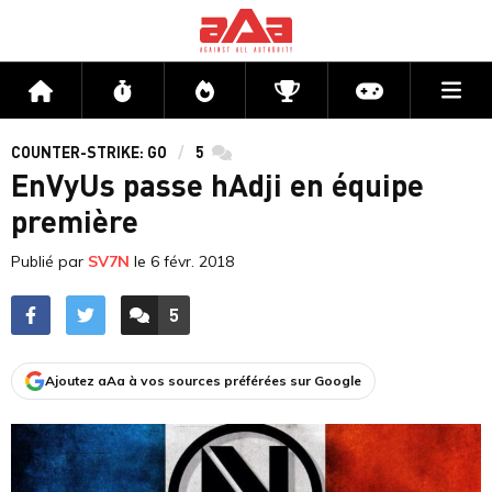
Me
Accueil
Flux
Directs
Compétitions
Actu jeux v
COUNTER-STRIKE: GO
5
commentaires
EnVyUs passe hAdji en équipe
première
Publié par
SV7N
le
6 févr. 2018
5
ACCÉDER AUX
COMMENTAIRES
Ajoutez aAa à vos sources préférées sur Google