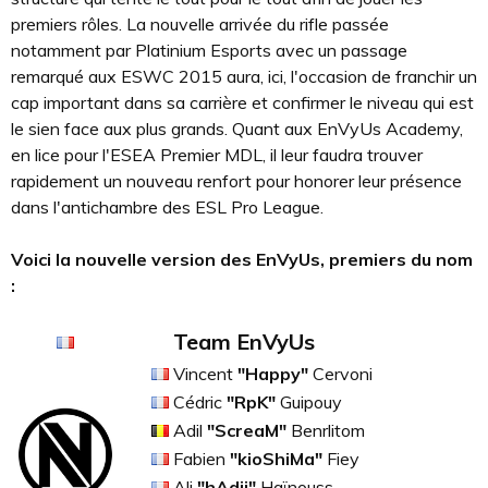
premiers rôles. La nouvelle arrivée du rifle passée
notamment par Platinium Esports avec un passage
remarqué aux ESWC 2015 aura, ici, l'occasion de franchir un
cap important dans sa carrière et confirmer le niveau qui est
le sien face aux plus grands. Quant aux EnVyUs Academy,
en lice pour l'ESEA Premier MDL, il leur faudra trouver
rapidement un nouveau renfort pour honorer leur présence
dans l'antichambre des ESL Pro League.
Voici la nouvelle version des EnVyUs, premiers du nom
:
Team EnVyUs
Vincent
"Happy"
Cervoni
Cédric
"RpK"
Guipouy
Adil
"ScreaM"
Benrlitom
Fabien
"kioShiMa"
Fiey
Ali
"hAdji"
Haïnouss