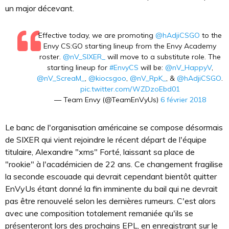
un major décevant.
Effective today, we are promoting
@hAdjiCSGO
to the
Envy CS:GO starting lineup from the Envy Academy
roster.
@nV_SIXER_
will move to a substitute role. The
starting lineup for
#EnvyCS
will be:
@nV_HappyV
,
@nV_ScreaM_
,
@kiocsgoo
,
@nV_RpK_
, &
@hAdjiCSGO
.
pic.twitter.com/WZDzoEbd01
— Team Envy (@TeamEnVyUs)
6 février 2018
Le banc de l'organisation américaine se compose désormais
de SIXER qui vient rejoindre le récent départ de l'équipe
titulaire, Alexandre "xms" Forté, laissant sa place de
"rookie" à l'académicien de 22 ans. Ce changement fragilise
la seconde escouade qui devrait cependant bientôt quitter
EnVyUs étant donné la fin imminente du bail qui ne devrait
pas être renouvelé selon les dernières rumeurs. C'est alors
avec une composition totalement remaniée qu'ils se
présenteront lors des prochains EPL, en enregistrant sur le