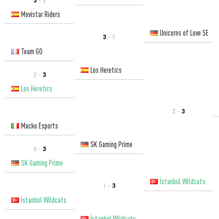
Movistar Riders
Unicorns of Love SE
3
- 1
Team GO
Los Heretics
2 -
3
Los Heretics
2 -
3
Macko Esports
SK Gaming Prime
0 -
3
SK Gaming Prime
İstanbul Wildcats
1 -
3
İstanbul Wildcats
İstanbul Wildcats