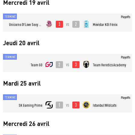
Mercredi 19 avril
TERMINÉ
Playoffs
3
2
vs
Unicorns Of Love Sexy Edition
⁠Movistar KOI Fénix
Jeudi 20 avril
TERMINÉ
Playoffs
2
3
vs
Team GO
Team Heretics Academy
Mardi 25 avril
TERMINÉ
Playoffs
1
3
vs
SK Gaming Prime
Istanbul Wildcats
Mercredi 26 avril