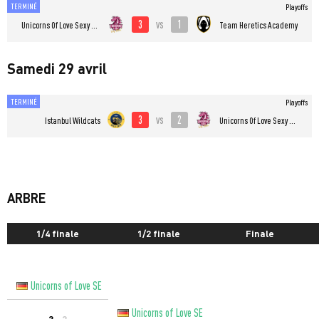
TERMINÉ
Playoffs
3
1
vs
Unicorns Of Love Sexy Edition
Team Heretics Academy
Samedi 29 avril
TERMINÉ
Playoffs
3
2
vs
Istanbul Wildcats
Unicorns Of Love Sexy Edition
ARBRE
1/4 finale
1/2 finale
Finale
Unicorns of Love SE
Unicorns of Love SE
3
- 2