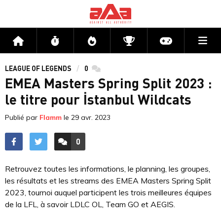
Me
Accueil
Flux
Directs
Compétitions
Actu jeux v
LEAGUE OF LEGENDS
0
commentaires
EMEA Masters Spring Split 2023 :
le titre pour İstanbul Wildcats
Publié par
Flamm
le
29 avr. 2023
0
ACCÉDER AUX
COMMENTAIRES
Retrouvez toutes les informations, le planning, les groupes,
les résultats et les streams des EMEA Masters Spring Split
2023, tournoi auquel participent les trois meilleures équipes
de la LFL, à savoir LDLC OL, Team GO et AEGIS.