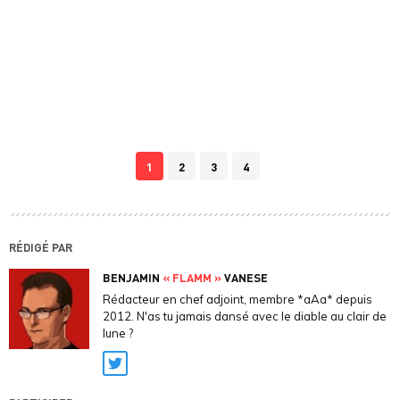
1
2
3
4
RÉDIGÉ PAR
BENJAMIN
« FLAMM »
VANESE
Rédacteur en chef adjoint, membre *aAa* depuis
2012. N'as tu jamais dansé avec le diable au clair de
lune ?
Twitter