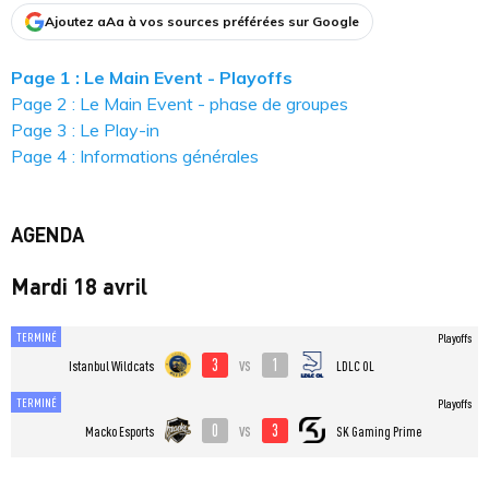
Ajoutez aAa à vos sources préférées sur Google
Page 1 : Le Main Event - Playoffs
Page 2 : Le Main Event - phase de groupes
Page 3 : Le Play-in
Page 4 : Informations générales
AGENDA
Mardi 18 avril
TERMINÉ
Playoffs
3
1
vs
Istanbul Wildcats
LDLC OL
TERMINÉ
Playoffs
0
3
vs
Macko Esports
SK Gaming Prime